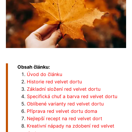
Obsah článku:
Úvod do článku
Historie red velvet dortu
Základní složení red velvet dortu
Specifická chuť a barva red velvet dortu
Oblíbené varianty red velvet dortu
Příprava red velvet dortu doma
Nejlepší recept na red velvet dort
Kreativní nápady na zdobení red velvet