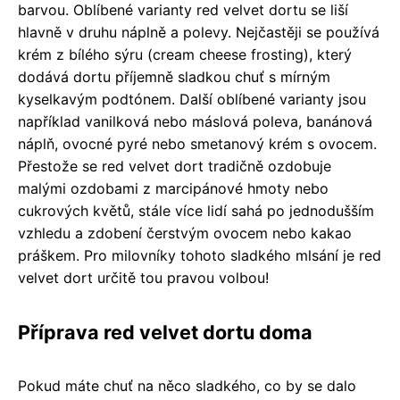
barvou. Oblíbené varianty red velvet dortu se liší
hlavně v druhu náplně a polevy. Nejčastěji se používá
krém z bílého sýru (cream cheese frosting), který
dodává dortu příjemně sladkou chuť s mírným
kyselkavým podtónem. Další oblíbené varianty jsou
například vanilková nebo máslová poleva, banánová
náplň, ovocné pyré nebo smetanový krém s ovocem.
Přestože se red velvet dort tradičně ozdobuje
malými ozdobami z marcipánové hmoty nebo
cukrových květů, stále více lidí sahá po jednodušším
vzhledu a zdobení čerstvým ovocem nebo kakao
práškem. Pro milovníky tohoto sladkého mlsání je red
velvet dort určitě tou pravou volbou!
Příprava red velvet dortu doma
Pokud máte chuť na něco sladkého, co by se dalo