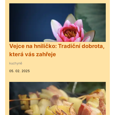
Vejce na hniličko: Tradiční dobrota,
která vás zahřeje
kuchyně
05. 02. 2025