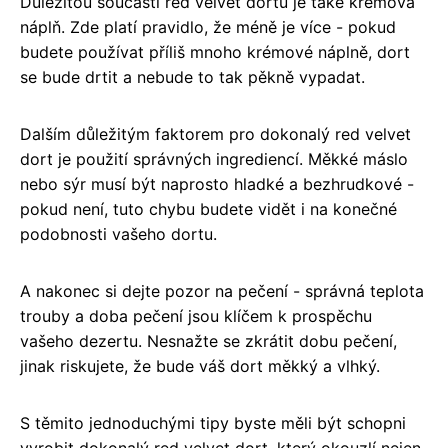
Důležitou součástí red velvet dortu je také krémová
náplň. Zde platí pravidlo, že méně je více - pokud
budete používat příliš mnoho krémové náplně, dort
se bude drtit a nebude to tak pěkně vypadat.
Dalším důležitým faktorem pro dokonalý red velvet
dort je použití správných ingrediencí. Měkké máslo
nebo sýr musí být naprosto hladké a bezhrudkové -
pokud není, tuto chybu budete vidět i na konečné
podobnosti vašeho dortu.
A nakonec si dejte pozor na pečení - správná teplota
trouby a doba pečení jsou klíčem k prospěchu
vašeho dezertu. Nesnažte se zkrátit dobu pečení,
jinak riskujete, že bude váš dort měkký a vlhký.
S těmito jednoduchými tipy byste měli být schopni
vyrobit dokonalý red velvet dort, který okouzlí nejen