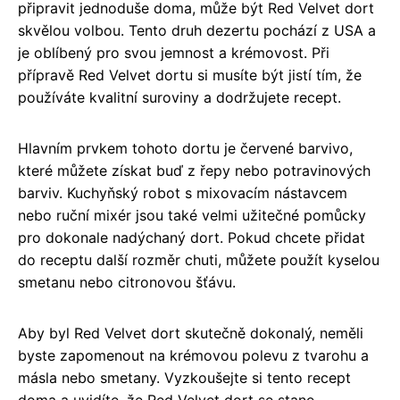
připravit jednoduše doma, může být Red Velvet dort
skvělou volbou. Tento druh dezertu pochází z USA a
je oblíbený pro svou jemnost a krémovost. Při
přípravě Red Velvet dortu si musíte být jistí tím, že
používáte kvalitní suroviny a dodržujete recept.
Hlavním prvkem tohoto dortu je červené barvivo,
které můžete získat buď z řepy nebo potravinových
barviv. Kuchyňský robot s mixovacím nástavcem
nebo ruční mixér jsou také velmi užitečné pomůcky
pro dokonale nadýchaný dort. Pokud chcete přidat
do receptu další rozměr chuti, můžete použít kyselou
smetanu nebo citronovou šťávu.
Aby byl Red Velvet dort skutečně dokonalý, neměli
byste zapomenout na krémovou polevu z tvarohu a
másla nebo smetany. Vyzkoušejte si tento recept
doma a uvidíte, že Red Velvet dort se stane