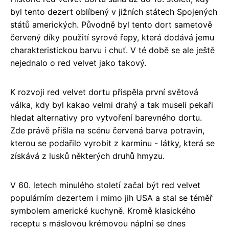
byl tento dezert oblíbený v jižních státech Spojených
států amerických. Původně byl tento dort sametově
červený díky použití syrové řepy, která dodává jemu
charakteristickou barvu i chuť. V té době se ale ještě
nejednalo o red velvet jako takový.
K rozvoji red velvet dortu přispěla první světová
válka, kdy byl kakao velmi drahý a tak museli pekaři
hledat alternativy pro vytvoření barevného dortu.
Zde právě přišla na scénu červená barva potravin,
kterou se podařilo vyrobit z karminu - látky, která se
získává z lusků některých druhů hmyzu.
V 60. letech minulého století začal být red velvet
populárním dezertem i mimo jih USA a stal se téměř
symbolem americké kuchyně. Kromě klasického
receptu s máslovou krémovou náplní se dnes