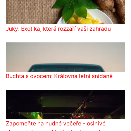
Juky: Exotika, která rozzáří vaši zahradu
Buchta s ovocem: Královna letní snídaně
Zapomeňte na nudné večeře - oslnivé