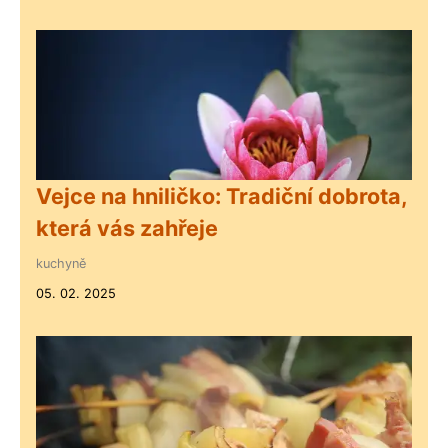
Vejce na hniličko: Tradiční dobrota,
která vás zahřeje
kuchyně
05. 02. 2025