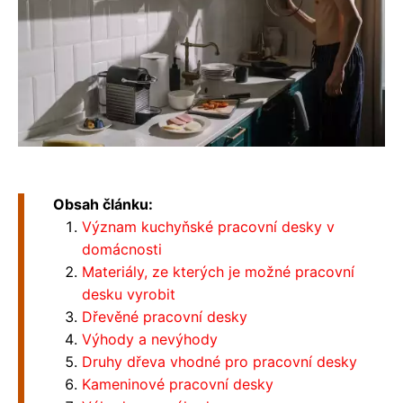
Obsah článku:
Význam kuchyňské pracovní desky v
domácnosti
Materiály, ze kterých je možné pracovní
desku vyrobit
Dřevěné pracovní desky
Výhody a nevýhody
Druhy dřeva vhodné pro pracovní desky
Kameninové pracovní desky