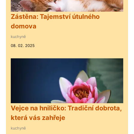
Zástěna: Tajemství útulného
domova
kuchyně
08. 02. 2025
Vejce na hniličko: Tradiční dobrota,
která vás zahřeje
kuchyně