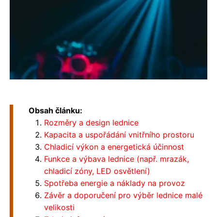
Obsah článku:
Rozměry a design lednice
Kapacita a uspořádání vnitřního prostoru
Chladicí výkon a energetická účinnost
Funkce a výbava lednice (např. mrazák,
chladicí zóny, LED osvětlení)
Spotřeba energie a náklady na provoz
Závěr a doporučení pro výběr lednice malé
velikosti