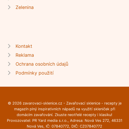
Zelenina
Kontakt
Reklama
Ochrana osobních údajů
Podmínky použití
© 2026 zavarovaci-sklenice.cz - Zavařovací sklenice - recepty je
magazín plný inspirativních nápadů na využití skleniček při
domácím zavařování. Zkuste neotřelé recepty i klasiku!
Provozovatel: PR Yard media s.r.o., Adresa: Nová Ves 272, 46331
Nová Ves, IČ: 07840772, DIČ: CZ07840772