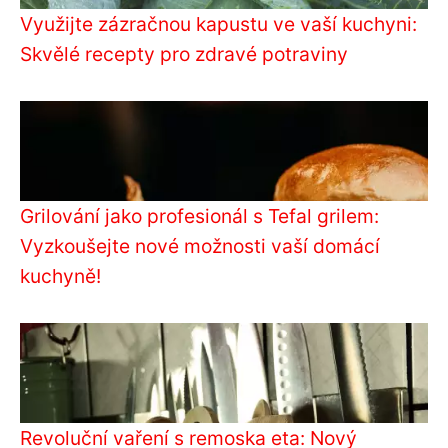
Využijte zázračnou kapustu ve vaší kuchyni:
Skvělé recepty pro zdravé potraviny
Grilování jako profesionál s Tefal grilem:
Vyzkoušejte nové možnosti vaší domácí
kuchyně!
Revoluční vaření s remoska eta: Nový