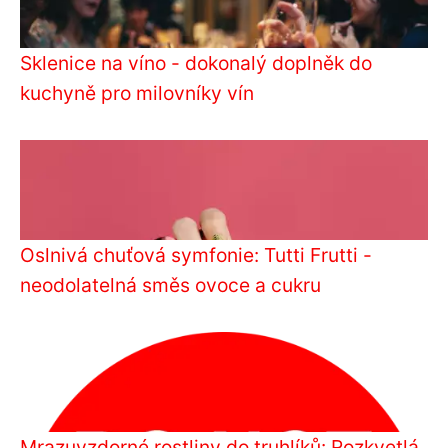
Sklenice na víno - dokonalý doplněk do
kuchyně pro milovníky vín
Oslnivá chuťová symfonie: Tutti Frutti -
neodolatelná směs ovoce a cukru
Mrazuvzdorné rostliny do truhlíků: Rozkvetlá