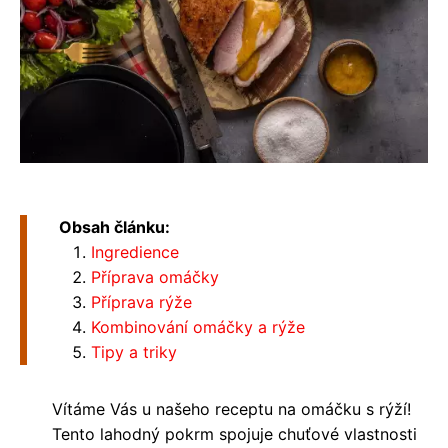
Obsah článku:
Ingredience
Příprava omáčky
Příprava rýže
Kombinování omáčky a rýže
Tipy a triky
Vítáme Vás u našeho receptu na omáčku s rýží!
Tento lahodný pokrm spojuje chuťové vlastnosti