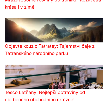
krása i v zimě
Objevte kouzlo Tatratey: Tajemství čaje z
Tatranského národního parku
Tesco Letňany: Nejlepší potraviny od
oblíbeného obchodního řetězce!