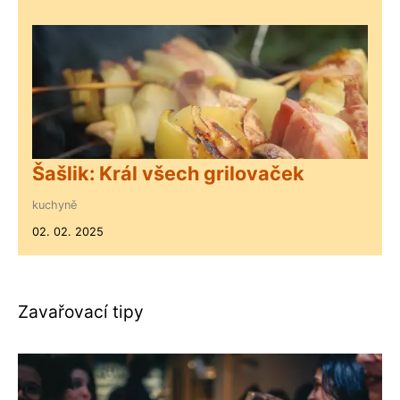
Šašlik: Král všech grilovaček
kuchyně
02. 02. 2025
Zavařovací tipy