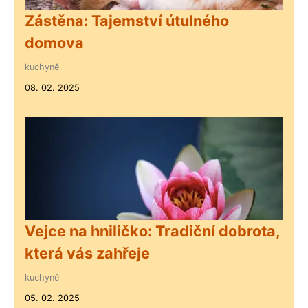
Zástěna: Tajemství útulného
domova
kuchyně
08. 02. 2025
Vejce na hniličko: Tradiční dobrota,
která vás zahřeje
kuchyně
05. 02. 2025