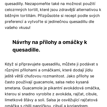
quesadilly. Nezapomeňte také na možnost použití
celozrnných tortill, které jsou zdravější alternativou k
běžným tortillám. Přizpůsobte si recept podle svých
preferencí a vytvořte si jedinečnou quesadillu dle
vašeho vkusu!
Návrhy na přílohy a omáčky k
quesadille.
Když si připravujete quesadillu, můžete ji podávat s
různými přílohami a omáčkami, které dodají jídlu
ještě větší chuťovou rozmanitost. Jako přílohy se
často používají guacamole, salsa nebo kysaná
smetana. Guacamole je pikantní avokádová omáčka,
kterou si snadno vyrobíte z avokáda, rajčat, cibule,
limetkové šťávy a soli. Salsa je osvěžující rajčatová
omáčka s chilli papričkou, cibulí a koriandrem.