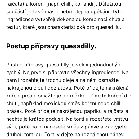
rajčata) a koření (např. chilli, koriandr). Důležitou
součástí je také máslo nebo olej na opékání. Tyto
ingredience vytvářejí dokonalou kombinaci chutí a
textur, které jsou charakteristické pro quesadillu.
Postup přípravy quesadilly.
Postup přípravy quesadilly je velmi jednoduchý a
rychlý. Nejprve si připravte všechny ingredience. Na
pánvi rozehřejte trochu oleje a na něm osmažte
nakrájenou cibuli dozlatova. Poté přidejte nakrájená
kuřecí prsa a smažte je do měkka. Přidejte koření dle
chuti, například mexickou směs koření nebo chilli
prášek. Poté přidejte nakrájenou papriku a rajčata a
nechte je krátce podusit. Na tortilu rozetřete vrstvu
sýru, poté na ni nanesete směs z pánve a zakryjete
druhou tortilou. Tortily dejte na rozpálenou pánev