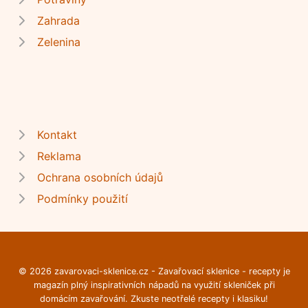
Zahrada
Zelenina
Kontakt
Reklama
Ochrana osobních údajů
Podmínky použití
© 2026 zavarovaci-sklenice.cz - Zavařovací sklenice - recepty je
magazín plný inspirativních nápadů na využití skleniček při
domácím zavařování. Zkuste neotřelé recepty i klasiku!