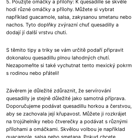
5. Použijte omáčky a přílohy: K quesadille se skvěle
hodí různé omáčky a přílohy. Můžete si vybrat
například guacamole, salsa, zakysanou smetanu nebo
nachos. Tyto doplňky zvýrazní chuť quesadilly a
dodají jí další vrstvu chuti.
S těmito tipy a triky se vám určitě podaří připravit
dokonalou quesadillu plnou lahodných chutí.
Nezapomeňte si také vychutnat tento mexický pokrm
s rodinou nebo přáteli!
Závěrem je důležité zdůraznit, že servírování
quesadilly je stejně důležité jako samotná příprava.
Doporučujeme podávat quesadillu horkou a čerstvou,
aby se zachovala její křupavost. Můžete ji rozkrájet
na trojúhelníky nebo čtverečky a podávat s různými
přílohami a omáčkami. Skvělou volbou je například
guacamole, salsa nebo smetana. Pokud chcete