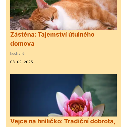
Zástěna: Tajemství útulného
domova
kuchyně
08. 02. 2025
Vejce na hniličko: Tradiční dobrota,