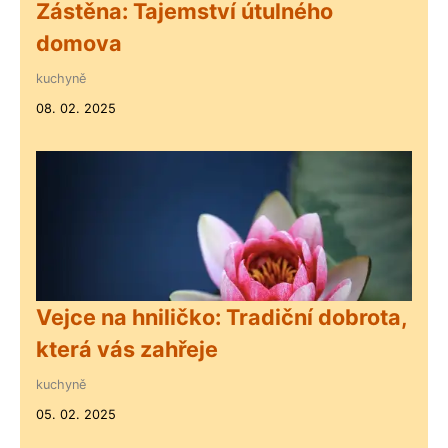
Zástěna: Tajemství útulného
domova
kuchyně
08. 02. 2025
Vejce na hniličko: Tradiční dobrota,
která vás zahřeje
kuchyně
05. 02. 2025