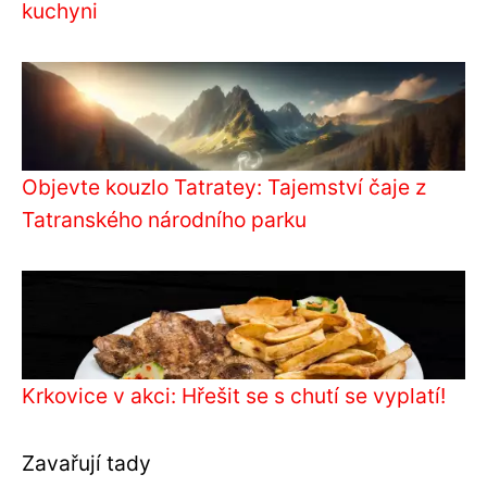
kuchyni
Objevte kouzlo Tatratey: Tajemství čaje z
Tatranského národního parku
Krkovice v akci: Hřešit se s chutí se vyplatí!
Zavařují tady