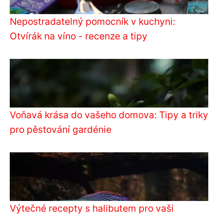
Nepostradatelný pomocník v kuchyni:
Otvírák na víno - recenze a tipy
Voňavá krása do vašeho domova: Tipy a triky
pro pěstování gardénie
Výtečné recepty s halibutem pro vaši