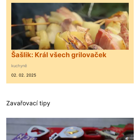
Šašlik: Král všech grilovaček
kuchyně
02. 02. 2025
Zavařovací tipy