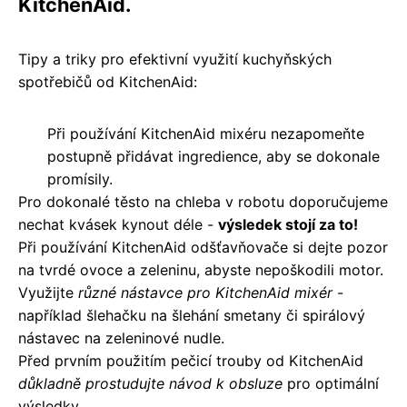
KitchenAid.
Tipy a triky pro efektivní využití kuchyňských
spotřebičů od KitchenAid:
Při používání KitchenAid mixéru nezapomeňte
postupně přidávat ingredience, aby se dokonale
promísily.
Pro dokonalé těsto na chleba v robotu doporučujeme
nechat kvásek kynout déle -
výsledek stojí za to!
Při používání KitchenAid odšťavňovače si dejte pozor
na tvrdé ovoce a zeleninu, abyste nepoškodili motor.
Využijte
různé nástavce pro KitchenAid mixér
-
například šlehačku na šlehání smetany či spirálový
nástavec na zeleninové nudle.
Před prvním použitím pečicí trouby od KitchenAid
důkladně prostudujte návod k obsluze
pro optimální
výsledky.