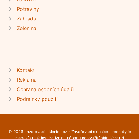
Potraviny
Zahrada
Zelenina
Kontakt
Reklama
Ochrana osobních údajů
Podmínky použití
© 2026 zavarovaci-sklenice.cz - Zavařovací sklenice - recepty je
magazín plný inspirativních nápadů na využití skleniček při