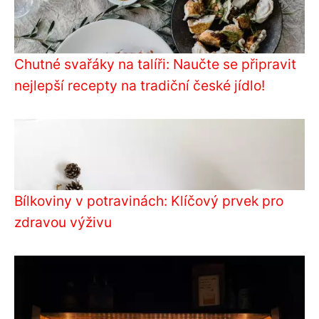
Chutné svařáky na talíři: Naučte se připravit
nejlepší recepty na tradiční české jídlo!
Bílkoviny v potravinách: Klíčový prvek pro
zdravou výživu