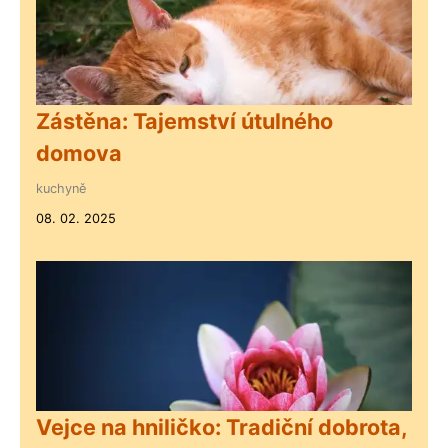
Zástěna: Tajemství útulného
domova
kuchyně
08. 02. 2025
Vejce na hniličko: Tradiční dobrota,