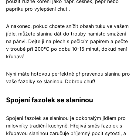
použít různé koření jako např. česnek, pepř nebo
papriku pro vylepšení chuti.
A nakonec, pokud chcete snížit obsah tuku ve vašem
jídle, můžete slaninu dát do trouby namísto smažení
na pánvi. Dejte ji na plech s pečicím papírem a pečte
v troubě při 200°C po dobu 10-15 minut, dokud není
křupavá.
Nyní máte hotovou perfektně připravenou slaninu pro
vaše fazolky se slaninou. Dobrou chuť!
Spojení fazolek se slaninou
Spojení fazolek se slaninou je dokonalým jídlem pro
milovníky tradiční kuchyně. Hřejivá směs fazolek s
křupavou slaninou zaručuje příjemný pocit sytosti, a