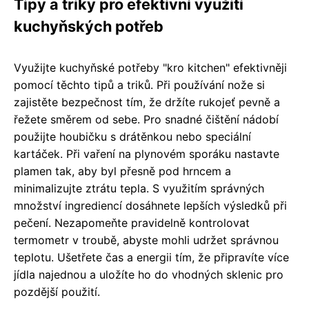
Tipy a triky pro efektivní využití
kuchyňských potřeb
Využijte kuchyňské potřeby "kro kitchen" efektivněji
pomocí těchto tipů a triků. Při používání nože si
zajistěte bezpečnost tím, že držíte rukojeť pevně a
řežete směrem od sebe. Pro snadné čištění nádobí
použijte houbičku s drátěnkou nebo speciální
kartáček. Při vaření na plynovém sporáku nastavte
plamen tak, aby byl přesně pod hrncem a
minimalizujte ztrátu tepla. S využitím správných
množství ingrediencí dosáhnete lepších výsledků při
pečení. Nezapomeňte pravidelně kontrolovat
termometr v troubě, abyste mohli udržet správnou
teplotu. Ušetřete čas a energii tím, že připravíte více
jídla najednou a uložíte ho do vhodných sklenic pro
pozdější použití.