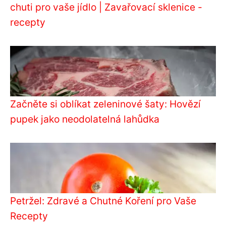
chuti pro vaše jídlo | Zavařovací sklenice -
recepty
Začněte si oblíkat zeleninové šaty: Hovězí
pupek jako neodolatelná lahůdka
Petržel: Zdravé a Chutné Koření pro Vaše
Recepty