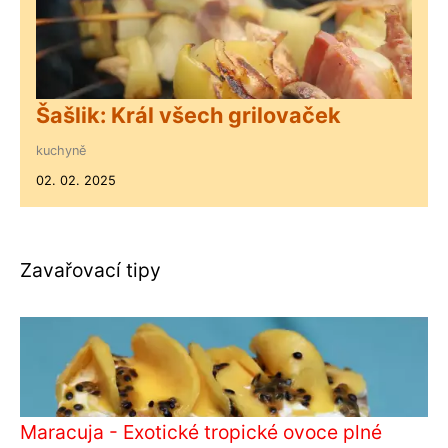
Šašlik: Král všech grilovaček
kuchyně
02. 02. 2025
Zavařovací tipy
Maracuja - Exotické tropické ovoce plné