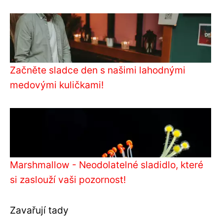
Začněte sladce den s našimi lahodnými
medovými kuličkami!
Marshmallow - Neodolatelné sladidlo, které
si zaslouží vaši pozornost!
Zavařují tady