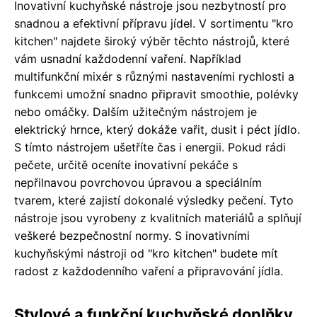
Inovativní kuchyňské nástroje jsou nezbytností pro
snadnou a efektivní přípravu jídel. V sortimentu "kro
kitchen" najdete široký výběr těchto nástrojů, které
vám usnadní každodenní vaření. Například
multifunkční mixér s různými nastaveními rychlosti a
funkcemi umožní snadno připravit smoothie, polévky
nebo omáčky. Dalším užitečným nástrojem je
elektrický hrnce, který dokáže vařit, dusit i péct jídlo.
S tímto nástrojem ušetříte čas i energii. Pokud rádi
pečete, určitě oceníte inovativní pekáče s
nepřilnavou povrchovou úpravou a speciálním
tvarem, které zajistí dokonalé výsledky pečení. Tyto
nástroje jsou vyrobeny z kvalitních materiálů a splňují
veškeré bezpečnostní normy. S inovativními
kuchyňskými nástroji od "kro kitchen" budete mít
radost z každodenního vaření a připravování jídla.
Stylové a funkční kuchyňské doplňky