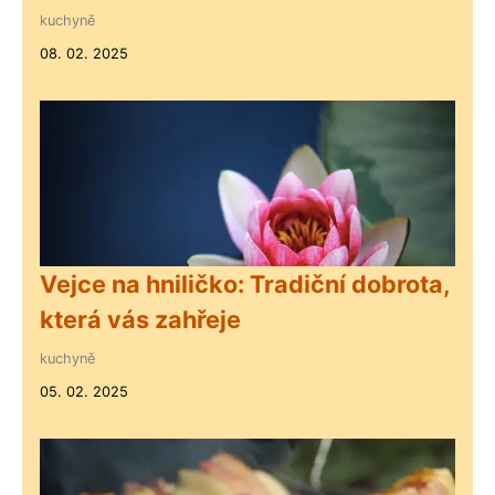
kuchyně
08. 02. 2025
Vejce na hniličko: Tradiční dobrota,
která vás zahřeje
kuchyně
05. 02. 2025