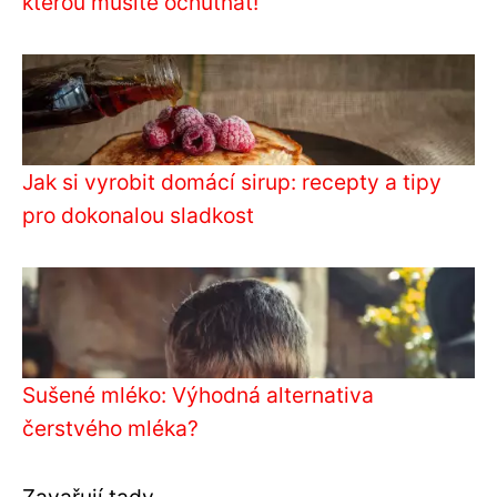
kterou musíte ochutnat!
Jak si vyrobit domácí sirup: recepty a tipy
pro dokonalou sladkost
Sušené mléko: Výhodná alternativa
čerstvého mléka?
Zavařují tady