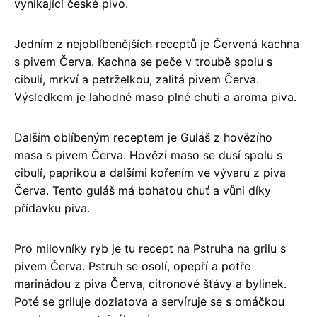
vynikající české pivo.
Jedním z nejoblíbenějších receptů je Červená kachna
s pivem Červa. Kachna se peče v troubě spolu s
cibulí, mrkví a petrželkou, zalitá pivem Červa.
Výsledkem je lahodné maso plné chuti a aroma piva.
Dalším oblíbeným receptem je Guláš z hovězího
masa s pivem Červa. Hovězí maso se dusí spolu s
cibulí, paprikou a dalšími kořením ve vývaru z piva
Červa. Tento guláš má bohatou chuť a vůni díky
přídavku piva.
Pro milovníky ryb je tu recept na Pstruha na grilu s
pivem Červa. Pstruh se osolí, opepří a potře
marinádou z piva Červa, citronové šťávy a bylinek.
Poté se griluje dozlatova a servíruje se s omáčkou