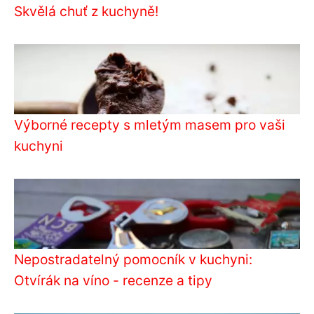
Skvělá chuť z kuchyně!
Výborné recepty s mletým masem pro vaši
kuchyni
Nepostradatelný pomocník v kuchyni:
Otvírák na víno - recenze a tipy