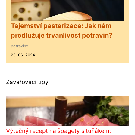
Tajemství pasterizace: Jak nám
prodlužuje trvanlivost potravin?
potraviny
25. 06. 2024
Zavařovací tipy
Výtečný recept na špagety s tuňákem: