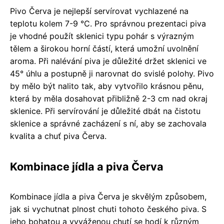
Pivo Červa je nejlepší servírovat vychlazené na
teplotu kolem 7-9 °C. Pro správnou prezentaci piva
je vhodné použít sklenici typu pohár s výrazným
tělem a širokou horní částí, která umožní uvolnění
aroma. Při nalévání piva je důležité držet sklenici ve
45° úhlu a postupně ji narovnat do svislé polohy. Pivo
by mělo být nalito tak, aby vytvořilo krásnou pěnu,
která by měla dosahovat přibližně 2-3 cm nad okraj
sklenice. Při servírování je důležité dbát na čistotu
sklenice a správné zacházení s ní, aby se zachovala
kvalita a chuť piva Červa.
Kombinace jídla a piva Červa
Kombinace jídla a piva Červa je skvělým způsobem,
jak si vychutnat plnost chuti tohoto českého piva. S
jeho bohatou a vyváženou chutí se hodí k různým