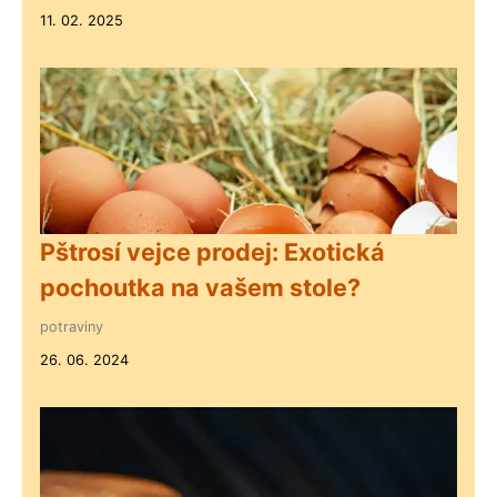
11. 02. 2025
Pštrosí vejce prodej: Exotická
pochoutka na vašem stole?
potraviny
26. 06. 2024