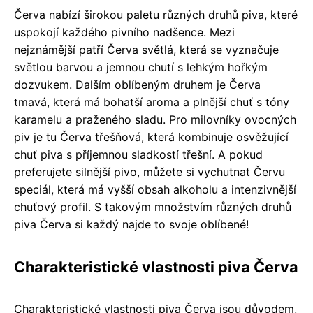
Červa nabízí širokou paletu různých druhů piva, které
uspokojí každého pivního nadšence. Mezi
nejznámější patří Červa světlá, která se vyznačuje
světlou barvou a jemnou chutí s lehkým hořkým
dozvukem. Dalším oblíbeným druhem je Červa
tmavá, která má bohatší aroma a plnější chuť s tóny
karamelu a praženého sladu. Pro milovníky ovocných
piv je tu Červa třešňová, která kombinuje osvěžující
chuť piva s příjemnou sladkostí třešní. A pokud
preferujete silnější pivo, můžete si vychutnat Červu
speciál, která má vyšší obsah alkoholu a intenzivnější
chuťový profil. S takovým množstvím různých druhů
piva Červa si každý najde to svoje oblíbené!
Charakteristické vlastnosti piva Červa
Charakteristické vlastnosti piva Červa jsou důvodem,