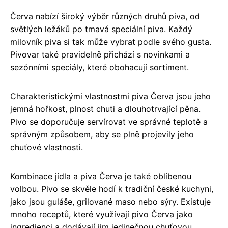
Červa nabízí široký výběr různých druhů piva, od
světlých ležáků po tmavá speciální piva. Každý
milovník piva si tak může vybrat podle svého gusta.
Pivovar také pravidelně přichází s novinkami a
sezónními speciály, které obohacují sortiment.
Charakteristickými vlastnostmi piva Červa jsou jeho
jemná hořkost, plnost chuti a dlouhotrvající pěna.
Pivo se doporučuje servírovat ve správné teplotě a
správným způsobem, aby se plně projevily jeho
chuťové vlastnosti.
Kombinace jídla a piva Červa je také oblíbenou
volbou. Pivo se skvěle hodí k tradiční české kuchyni,
jako jsou guláše, grilované maso nebo sýry. Existuje
mnoho receptů, které využívají pivo Červa jako
ingredienci a dodávají jim jedinečnou chuťovou