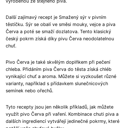
vyrobenou ze stejného piva.
Další zajímavý recept je Smažený sýr v pivním
těstíčku. Sýr se obalí ve směsi mouky, vejce a piva
Červa a poté se smaží dozlatova. Tento klasický
český pokrm získá díky pivu Červa neodolatelnou
chuť.
Pivo Červa je také skvělým doplňkem při pečení
chleba. Přidáním piva Červa do těsta získá chléb
vynikající chuť a aroma. Můžete si vyzkoušet různé
varianty, například s přídavkem slunečnicových
semínek nebo ořechů.
Tyto recepty jsou jen několik příkladů, jak můžete
využít pivo Červa při vaření. Kombinace chuti piva a
dalších ingrediencí vytvářejí jedinečné pokrmy, které