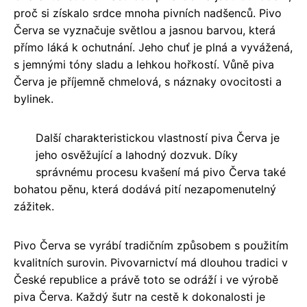
proč si získalo srdce mnoha pivních nadšenců. Pivo
Červa se vyznačuje světlou a jasnou barvou, která
přímo láká k ochutnání. Jeho chuť je plná a vyvážená,
s jemnými tóny sladu a lehkou hořkostí. Vůně piva
Červa je příjemně chmelová, s náznaky ovocitosti a
bylinek.
Další charakteristickou vlastností piva Červa je
jeho osvěžující a lahodný dozvuk. Díky
správnému procesu kvašení má pivo Červa také
bohatou pěnu, která dodává pití nezapomenutelný
zážitek.
Pivo Červa se vyrábí tradičním způsobem s použitím
kvalitních surovin. Pivovarnictví má dlouhou tradici v
České republice a právě toto se odráží i ve výrobě
piva Červa. Každý šutr na cestě k dokonalosti je