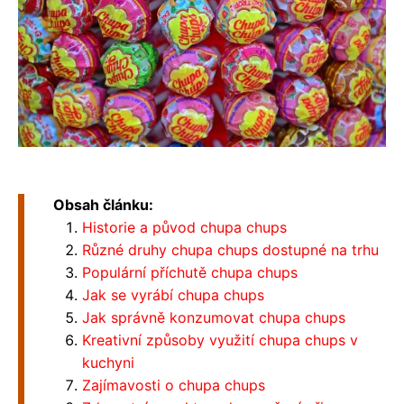
Obsah článku:
Historie a původ chupa chups
Různé druhy chupa chups dostupné na trhu
Populární příchutě chupa chups
Jak se vyrábí chupa chups
Jak správně konzumovat chupa chups
Kreativní způsoby využití chupa chups v
kuchyni
Zajímavosti o chupa chups