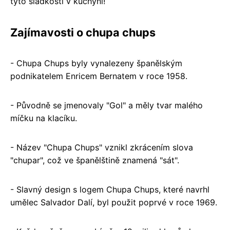
tyto sladkosti v kuchyni!
Zajímavosti o chupa chups
- Chupa Chups byly vynalezeny španělským
podnikatelem Enricem Bernatem v roce 1958.
- Původně se jmenovaly "Gol" a měly tvar malého
míčku na klacíku.
- Název "Chupa Chups" vznikl zkrácením slova
"chupar", což ve španělštině znamená "sát".
- Slavný design s logem Chupa Chups, které navrhl
umělec Salvador Dalí, byl použit poprvé v roce 1969.