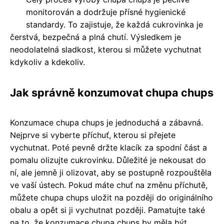
monitorován a dodržuje přísné hygienické
standardy. To zajistuje, že každá cukrovinka je
čerstvá, bezpečná a plná chutí. Výsledkem je
neodolatelná sladkost, kterou si můžete vychutnat
kdykoliv a kdekoliv.
Jak správně konzumovat chupa chups
Konzumace chupa chups je jednoduchá a zábavná.
Nejprve si vyberte příchuť, kterou si přejete
vychutnat. Poté pevně držte klacík za spodní část a
pomalu olizujte cukrovinku. Důležité je nekousat do
ní, ale jemně ji olizovat, aby se postupně rozpouštěla
ve vaší ústech. Pokud máte chuť na změnu příchutě,
můžete chupa chups uložit na později do originálního
obalu a opět si ji vychutnat později. Pamatujte také
na to, že konzumace chupa chups by měla být