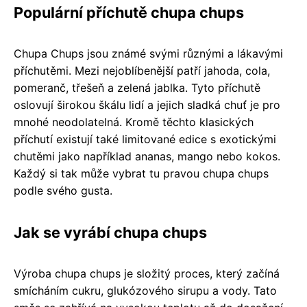
Populární příchutě chupa chups
Chupa Chups jsou známé svými různými a lákavými
příchutěmi. Mezi nejoblíbenější patří jahoda, cola,
pomeranč, třešeň a zelená jablka. Tyto příchutě
oslovují širokou škálu lidí a jejich sladká chuť je pro
mnohé neodolatelná. Kromě těchto klasických
příchutí existují také limitované edice s exotickými
chutěmi jako například ananas, mango nebo kokos.
Každý si tak může vybrat tu pravou chupa chups
podle svého gusta.
Jak se vyrábí chupa chups
Výroba chupa chups je složitý proces, který začíná
smícháním cukru, glukózového sirupu a vody. Tato