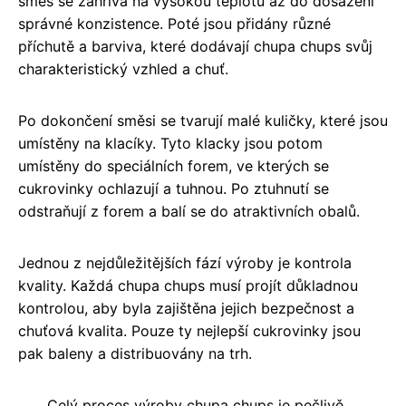
směs se zahřívá na vysokou teplotu až do dosažení
správné konzistence. Poté jsou přidány různé
příchutě a barviva, které dodávají chupa chups svůj
charakteristický vzhled a chuť.
Po dokončení směsi se tvarují malé kuličky, které jsou
umístěny na klacíky. Tyto klacky jsou potom
umístěny do speciálních forem, ve kterých se
cukrovinky ochlazují a tuhnou. Po ztuhnutí se
odstraňují z forem a balí se do atraktivních obalů.
Jednou z nejdůležitějších fází výroby je kontrola
kvality. Každá chupa chups musí projít důkladnou
kontrolou, aby byla zajištěna jejich bezpečnost a
chuťová kvalita. Pouze ty nejlepší cukrovinky jsou
pak baleny a distribuovány na trh.
Celý proces výroby chupa chups je pečlivě