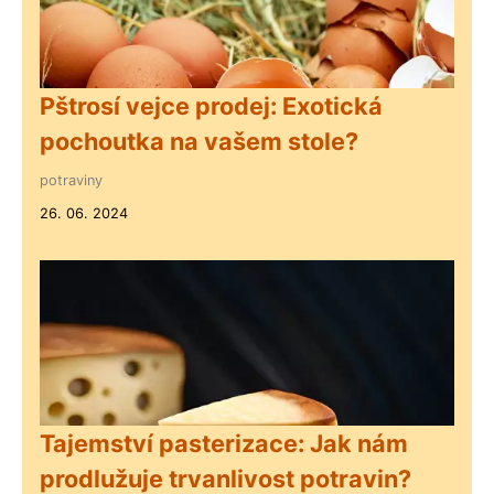
Pštrosí vejce prodej: Exotická
pochoutka na vašem stole?
potraviny
26. 06. 2024
Tajemství pasterizace: Jak nám
prodlužuje trvanlivost potravin?