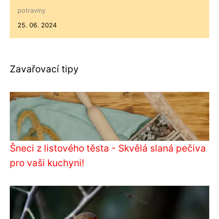
potraviny
25. 06. 2024
Zavařovací tipy
Šneci z listového těsta - Skvělá slaná pečiva
pro vaši kuchyni!