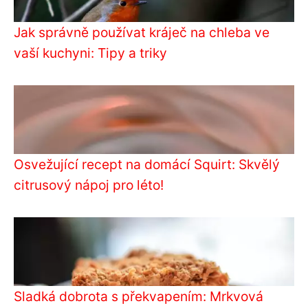
Jak správně používat kráječ na chleba ve
vaší kuchyni: Tipy a triky
Osvežující recept na domácí Squirt: Skvělý
citrusový nápoj pro léto!
Sladká dobrota s překvapením: Mrkvová