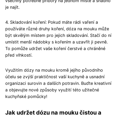
všechny potřebné příbory na jednom místě a snadno
je najít.
4. Skladování koření: Pokud máte rádi vaření a
používáte různé druhy koření, dóza na mouku může
být skvělým místem pro jejich skladování. Stačí do ní
umístit menší nádobky s kořením a uzavřít ji pevně.
To pomůže udržet vaše koření čerstvé a chráněné
před vlhkostí.
Využitím dózy na mouku kromě jejího původního
účelu se zvýší praktičnost vaší kuchyně a usnadní
organizaci surovin a dalších potravin. Buďte kreativní
a objevujte nové způsoby využití této užitečné
kuchyňské pomůcky!
Jak udržet dózu na mouku čistou a