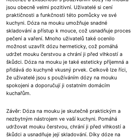
jsou obecně velmi pozitivní. Uživatelé si cení
praktičnosti a funkčnosti této pomůcky ve své
kuchyni. Dóza na mouku umožňuje snadné
skladování a přístup k mouce, což usnadňuje proces
pečení a vaření. Mnoho uživatelů také ocenilo
možnost uzavřít dózu hermeticky, což pomáhá
udržet mouku čerstvou a chrání ji před vlhkostí a
škůdci. Dóza na mouku je také esteticky příjemná a
přidává do kuchyně vkusný prvek. Celkově lze říci,
že uživatelé jsou s používáním dózy na mouku
spokojeni a doporučují ji ostatním domácím
kuchařům.
Závěr: Dóza na mouku je skutečně praktickým a
nezbytným nástrojem ve vaší kuchyni. Pomáhá
udržovat mouku čerstvou, chrání ji před vlhkostí a
škůdci a usnadňuje její skladování. Díky dóze na