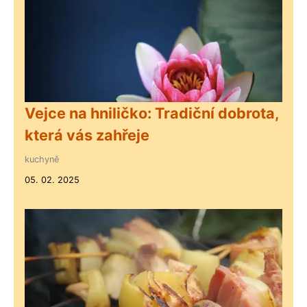
Vejce na hniličko: Tradiční dobrota,
která vás zahřeje
kuchyně
05. 02. 2025