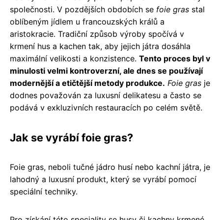
společnosti. V pozdějších obdobích se
foie gras
stal
oblíbeným jídlem u francouzských králů a
aristokracie. Tradiční způsob výroby spočívá v
krmení hus a kachen tak, aby jejich játra dosáhla
maximální velikosti a konzistence.
Tento proces byl v
minulosti velmi kontroverzní, ale dnes se používají
modernější a etičtější metody produkce.
Foie gras
je
dodnes považován za luxusní delikatesu a často se
podává v exkluzivních restauracích po celém světě.
Jak se vyrábí foie gras?
Foie gras, neboli tučné jádro husí nebo kachní játra, je
lahodný a luxusní produkt, který se vyrábí pomocí
speciální techniky.
Pro získání této speciality se husy či kachny krmené