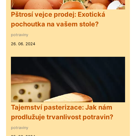
Pštrosí vejce prodej: Exotická
pochoutka na vašem stole?
potraviny
26. 06. 2024
Tajemství pasterizace: Jak nám
prodlužuje trvanlivost potravin?
potraviny