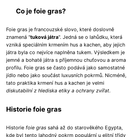
Co je foie gras?
Foie gras je francouzské slovo, které doslovně
znamená "
tuková játra
". Jedná se o lahůdku, která
vzniká speciálním krmením hus a kachen, aby jejich
játra byla co nejvíce naplněna tukem. Výsledkem je
jemné a bohaté játra s příjemnou chuťovou a aroma
profilu. Foie gras se často podává jako samostatné
jídlo nebo jako součást luxusních pokrmů. Nicméně,
tato praktika krmení hus a kachen je velmi
diskutabilní z hlediska etiky a ochrany zvířat
.
Historie foie gras
Historie
foie gras
sahá až do starověkého Egypta,
kde byl tento lahodný pokrm populární u elitní třídy