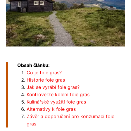
Obsah článku:
Co je foie gras?
Historie foie gras
Jak se vyrábí foie gras?
Kontroverze kolem foie gras
Kulinářské využití foie gras
Alternativy k foie gras
Závěr a doporučení pro konzumaci foie
gras