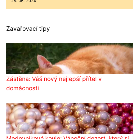
25. 06. 2024
Zavařovací tipy
Zástěna: Váš nový nejlepší přítel v
domácnosti
Medovníkové koule: Vánoční dezert, který si