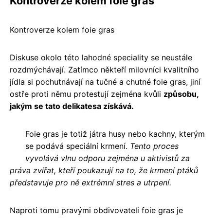
Kontroverze kolem foie gras
Kontroverze kolem foie gras
Diskuse okolo této lahodné speciality se neustále
rozdmýchávají. Zatímco někteří milovníci kvalitního
jídla si pochutnávají na tučné a chutné foie gras, jiní
ostře proti němu protestují zejména kvůli
způsobu,
jakým se tato delikatesa získává.
Foie gras je totiž játra husy nebo kachny, kterým
se podává speciální krmení.
Tento proces
vyvolává vlnu odporu zejména u aktivistů za
práva zvířat, kteří poukazují na to, že krmení ptáků
představuje pro ně extrémní stres a utrpení.
Naproti tomu pravými obdivovateli foie gras je