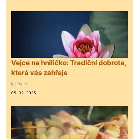
Vejce na hniličko: Tradiční dobrota,
která vás zahřeje
kuchyně
05. 02. 2025