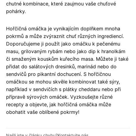
chutné kombinace, které zaujmou vaše chuťové
pohárky.
Hořčičná omáčka je vynikajícím doplňkem mnoha
pokrmů a může zvýraznit chuť různých ingrediencí.
Doporučujeme ji použít jako omáčku k pečenému
masu, grilovaným rybám nebo jako dip k hranolkám
či smaženým kouskům kuřecího masa. Můžete ji také
přidat do salátových dresinků, marinád nebo do
sendvičů pro pikantní dochucení. S hořčičnou
omáčkou se mohou skvěle kombinovat také sýry,
například v sendvičích s plátky cheddaru nebo při
přípravě sýrových omáček. Vyzkoušejte různé
recepty a objevte, jak hořčičná omáčka může
obohatit vaše oblíbené pokrmy!
Našli jste v článku chybu?
Kontaktujte nás