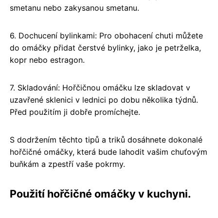
smetanu nebo zakysanou smetanu.
6. Dochucení bylinkami: Pro obohacení chuti můžete
do omáčky přidat čerstvé bylinky, jako je petrželka,
kopr nebo estragon.
7. Skladování: Hořčičnou omáčku lze skladovat v
uzavřené sklenici v lednici po dobu několika týdnů.
Před použitím ji dobře promíchejte.
S dodržením těchto tipů a triků dosáhnete dokonalé
hořčičné omáčky, která bude lahodit vašim chuťovým
buňkám a zpestří vaše pokrmy.
Použití hořčičné omáčky v kuchyni.