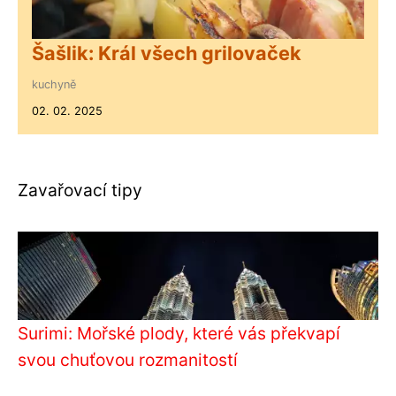
Šašlik: Král všech grilovaček
kuchyně
02. 02. 2025
Zavařovací tipy
Surimi: Mořské plody, které vás překvapí
svou chuťovou rozmanitostí