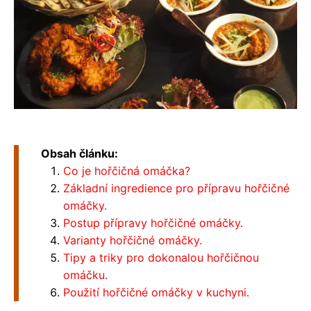
Obsah článku:
Co je hořčičná omáčka?
Základní ingredience pro přípravu hořčičné
omáčky.
Postup přípravy hořčičné omáčky.
Varianty hořčičné omáčky.
Tipy a triky pro dokonalou hořčičnou
omáčku.
Použití hořčičné omáčky v kuchyni.