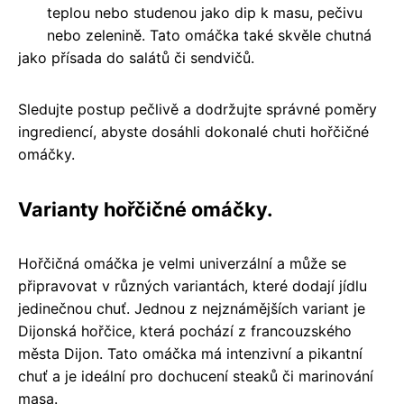
teplou nebo studenou jako dip k masu, pečivu
nebo zelenině. Tato omáčka také skvěle chutná
jako přísada do salátů či sendvičů.
Sledujte postup pečlivě a dodržujte správné poměry
ingrediencí, abyste dosáhli dokonalé chuti hořčičné
omáčky.
Varianty hořčičné omáčky.
Hořčičná omáčka je velmi univerzální a může se
připravovat v různých variantách, které dodají jídlu
jedinečnou chuť. Jednou z nejznámějších variant je
Dijonská hořčice, která pochází z francouzského
města Dijon. Tato omáčka má intenzivní a pikantní
chuť a je ideální pro dochucení steaků či marinování
masa.