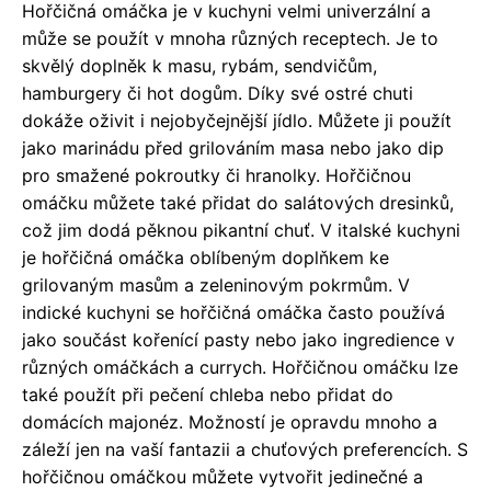
Hořčičná omáčka je v kuchyni velmi univerzální a
může se použít v mnoha různých receptech. Je to
skvělý doplněk k masu, rybám, sendvičům,
hamburgery či hot dogům. Díky své ostré chuti
dokáže oživit i nejobyčejnější jídlo. Můžete ji použít
jako marinádu před grilováním masa nebo jako dip
pro smažené pokroutky či hranolky. Hořčičnou
omáčku můžete také přidat do salátových dresinků,
což jim dodá pěknou pikantní chuť. V italské kuchyni
je hořčičná omáčka oblíbeným doplňkem ke
grilovaným masům a zeleninovým pokrmům. V
indické kuchyni se hořčičná omáčka často používá
jako součást kořenící pasty nebo jako ingredience v
různých omáčkách a currych. Hořčičnou omáčku lze
také použít při pečení chleba nebo přidat do
domácích majonéz. Možností je opravdu mnoho a
záleží jen na vaší fantazii a chuťových preferencích. S
hořčičnou omáčkou můžete vytvořit jedinečné a