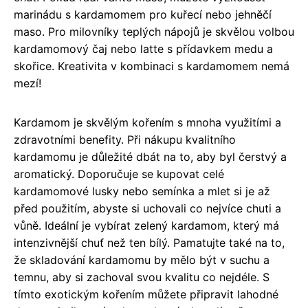
marinádu s kardamomem pro kuřecí nebo jehněčí
maso. Pro milovníky teplých nápojů je skvělou volbou
kardamomový čaj nebo latte s přídavkem medu a
skořice. Kreativita v kombinaci s kardamomem nemá
mezí!
Kardamom je skvělým kořením s mnoha využitími a
zdravotními benefity. Při nákupu kvalitního
kardamomu je důležité dbát na to, aby byl čerstvý a
aromatický. Doporučuje se kupovat celé
kardamomové lusky nebo semínka a mlet si je až
před použitím, abyste si uchovali co nejvíce chuti a
vůně. Ideální je vybírat zelený kardamom, který má
intenzivnější chuť než ten bílý. Pamatujte také na to,
že skladování kardamomu by mělo být v suchu a
temnu, aby si zachoval svou kvalitu co nejdéle. S
tímto exotickým kořením můžete připravit lahodné