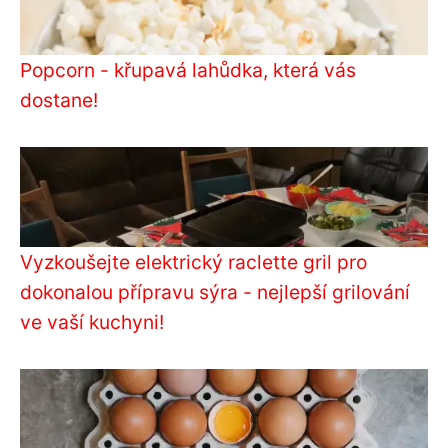
Popcorn - křupavá lahůdka, která vás
dostane!
Vyzkoušejte elektrický raclette gril pro
dokonalou přípravu sýra - nejlepší grilování
ve vaší kuchyni!