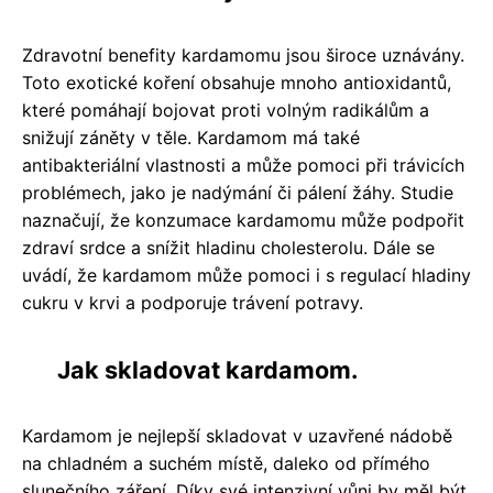
Zdravotní benefity kardamomu jsou široce uznávány.
Toto exotické koření obsahuje mnoho antioxidantů,
které pomáhají bojovat proti volným radikálům a
snižují záněty v těle. Kardamom má také
antibakteriální vlastnosti a může pomoci při trávicích
problémech, jako je nadýmání či pálení žáhy. Studie
naznačují, že konzumace kardamomu může podpořit
zdraví srdce a snížit hladinu cholesterolu. Dále se
uvádí, že kardamom může pomoci i s regulací hladiny
cukru v krvi a podporuje trávení potravy.
Jak skladovat kardamom.
Kardamom je nejlepší skladovat v uzavřené nádobě
na chladném a suchém místě, daleko od přímého
slunečního záření. Díky své intenzivní vůni by měl být