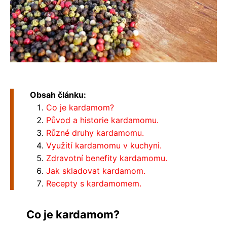
Obsah článku:
Co je kardamom?
Původ a historie kardamomu.
Různé druhy kardamomu.
Využití kardamomu v kuchyni.
Zdravotní benefity kardamomu.
Jak skladovat kardamom.
Recepty s kardamomem.
Co je kardamom?