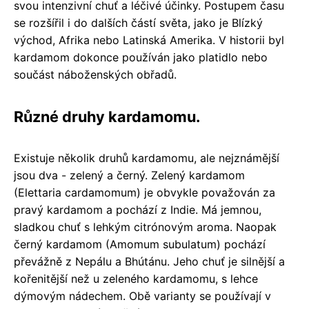
svou intenzivní chuť a léčivé účinky. Postupem času
se rozšířil i do dalších částí světa, jako je Blízký
východ, Afrika nebo Latinská Amerika. V historii byl
kardamom dokonce používán jako platidlo nebo
součást náboženských obřadů.
Různé druhy kardamomu.
Existuje několik druhů kardamomu, ale nejznámější
jsou dva - zelený a černý. Zelený kardamom
(Elettaria cardamomum) je obvykle považován za
pravý kardamom a pochází z Indie. Má jemnou,
sladkou chuť s lehkým citrónovým aroma. Naopak
černý kardamom (Amomum subulatum) pochází
převážně z Nepálu a Bhútánu. Jeho chuť je silnější a
kořenitější než u zeleného kardamomu, s lehce
dýmovým nádechem. Obě varianty se používají v