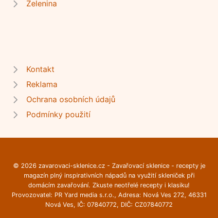
Zelenina
Kontakt
Reklama
Ochrana osobních údajů
Podmínky použití
© 2026 zavarovaci-sklenice.cz - Zavařovací sklenice - recepty je
magazín plný inspirativních nápadů na využití skleniček při
domácím zavařování. Zkuste neotřelé recepty i klasiku!
Provozovatel: PR Yard media s.r.o., Adresa: Nová Ves 272, 46331
Nová Ves, IČ: 07840772, DIČ: CZ07840772