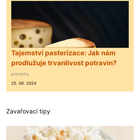
Tajemství pasterizace: Jak nám
prodlužuje trvanlivost potravin?
potraviny
25. 06. 2024
Zavařovací tipy