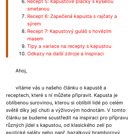
Recept 5: Kapustové placky s kyselou
smetanou
Recept 6: Zapečená kapusta s rajčaty a
sýrem
Recept 7: Kapustový guláš s hovězím
masem
Tipy a variace na recepty s kapustou
Odkazy na další zdroje a inspiraci
Ahoj,
vítáme vás u našeho článku o kapustě a
receptech, které s ní můžete připravit. Kapusta je
oblíbenou surovinou, kterou si oblíbili lidé po celém
světě díky její chuti a výživovým hodnotám. V tomto
článku se budeme soustředit na inspiraci pro přípravu
různých jídel s kapustou, od klasického zelí po
exotické saláty nebo např. bazalkový bramborový