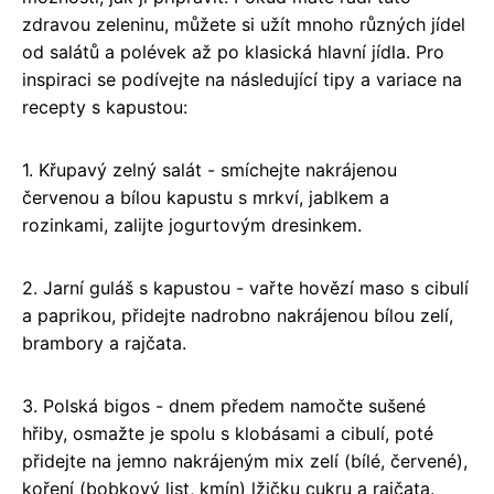
zdravou zeleninu, můžete si užít mnoho různých jídel
od salátů a polévek až po klasická hlavní jídla. Pro
inspiraci se podívejte na následující tipy a variace na
recepty s kapustou:
1. Křupavý zelný salát - smíchejte nakrájenou
červenou a bílou kapustu s mrkví, jablkem a
rozinkami, zalijte jogurtovým dresinkem.
2. Jarní guláš s kapustou - vařte hovězí maso s cibulí
a paprikou, přidejte nadrobno nakrájenou bílou zelí,
brambory a rajčata.
3. Polská bigos - dnem předem namočte sušené
hřiby, osmažte je spolu s klobásami a cibulí, poté
přidejte na jemno nakrájeným mix zelí (bílé, červené),
koření (bobkový list, kmín) lžičku cukru a rajčata.