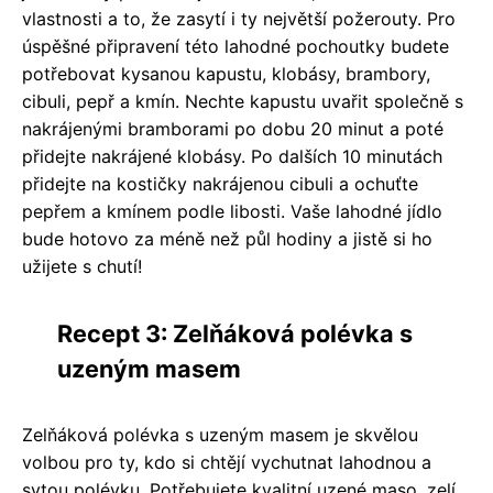
vlastnosti a to, že zasytí i ty největší požerouty. Pro
úspěšné připravení této lahodné pochoutky budete
potřebovat kysanou kapustu, klobásy, brambory,
cibuli, pepř a kmín. Nechte kapustu uvařit společně s
nakrájenými bramborami po dobu 20 minut a poté
přidejte nakrájené klobásy. Po dalších 10 minutách
přidejte na kostičky nakrájenou cibuli a ochuťte
pepřem a kmínem podle libosti. Vaše lahodné jídlo
bude hotovo za méně než půl hodiny a jistě si ho
užijete s chutí!
Recept 3: Zelňáková polévka s
uzeným masem
Zelňáková polévka s uzeným masem je skvělou
volbou pro ty, kdo si chtějí vychutnat lahodnou a
sytou polévku. Potřebujete kvalitní uzené maso, zelí,