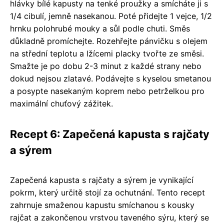
hlávky bílé kapusty na tenké proužky a smícháte ji s
1/4 cibulí, jemně nasekanou. Poté přidejte 1 vejce, 1/2
hrnku polohrubé mouky a sůl podle chuti. Směs
důkladně promíchejte. Rozehřejte pánvičku s olejem
na střední teplotu a lžícemi placky tvořte ze směsi.
Smažte je po dobu 2-3 minut z každé strany nebo
dokud nejsou zlatavé. Podávejte s kyselou smetanou
a posypte nasekaným koprem nebo petrželkou pro
maximální chuťový zážitek.
Recept 6: Zapečená kapusta s rajčaty
a sýrem
Zapečená kapusta s rajčaty a sýrem je vynikající
pokrm, který určitě stojí za ochutnání. Tento recept
zahrnuje smaženou kapustu smíchanou s kousky
rajčat a zakončenou vrstvou taveného sýru, který se