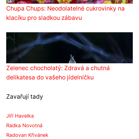
Chupa Chups: Neodolatelné cukrovinky na
klacíku pro sladkou zábavu
Zelenec chocholatý: Zdravá a chutná
delikatesa do vašeho jídelníčku
Zavařují tady
Jiří Havelka
Radka Novotná
Radovan Křivánek