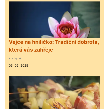
Vejce na hniličko: Tradiční dobrota,
která vás zahřeje
kuchyně
05. 02. 2025