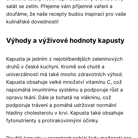
salát se zelím. Přejeme vám příjemné vaření a
doufáme, že naše recepty budou inspirací pro vaše
kulinářské dovednosti!
Výhody a výživové hodnoty kapusty
Kapusta je jedním z nejoblíbenějších zeleninových
druhů v české kuchyni. Kromě své chutě a
univerzálnosti má také mnoho zdravotních výhod.
Kapusta obsahuje velké množství vitamínu C, což
napomáhá imunitnímu systému a podporuje růst a
opravu tkání. Dále je bohatá na vlákninu, což
podporuje trávení a pomáhá udržovat normální
hladiny cholesterolu v krvi. Kapusta také obsahuje
fytonutrienty s protirakovinnými účinky.
Použití kapusty v receptech nabízí řadu možností pro