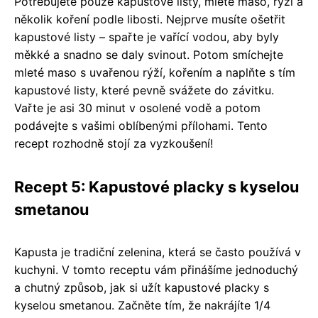
Potřebujete pouze kapustové listy, mleté maso, rýži a
několik koření podle libosti. Nejprve musíte ošetřit
kapustové listy – spařte je vařící vodou, aby byly
měkké a snadno se daly svinout. Potom smíchejte
mleté maso s uvařenou rýží, kořením a naplňte s tím
kapustové listy, které pevně svážete do závitku.
Vařte je asi 30 minut v osolené vodě a potom
podávejte s vašimi oblíbenými přílohami. Tento
recept rozhodně stojí za vyzkoušení!
Recept 5: Kapustové placky s kyselou
smetanou
Kapusta je tradiční zelenina, která se často používá v
kuchyni. V tomto receptu vám přinášíme jednoduchý
a chutný způsob, jak si užít kapustové placky s
kyselou smetanou. Začněte tím, že nakrájíte 1/4