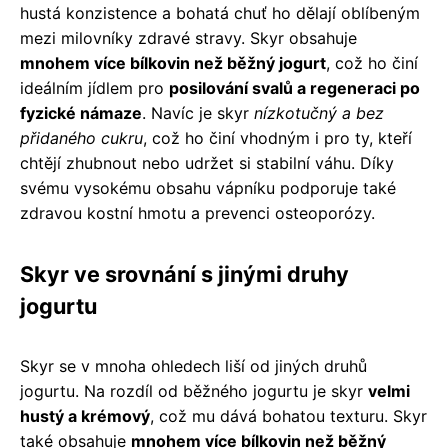
hustá konzistence a bohatá chuť ho dělají oblíbeným
mezi milovníky zdravé stravy. Skyr obsahuje
mnohem více bílkovin než běžný jogurt
, což ho činí
ideálním jídlem pro
posilování svalů a regeneraci po
fyzické námaze
. Navíc je skyr
nízkotučný a bez
přidaného cukru
, což ho činí vhodným i pro ty, kteří
chtějí zhubnout nebo udržet si stabilní váhu. Díky
svému vysokému obsahu vápníku podporuje také
zdravou kostní hmotu a prevenci osteoporózy.
Skyr ve srovnání s jinými druhy
jogurtu
Skyr se v mnoha ohledech liší od jiných druhů
jogurtu. Na rozdíl od běžného jogurtu je skyr
velmi
hustý a krémový
, což mu dává bohatou texturu. Skyr
také obsahuje
mnohem více bílkovin než běžný