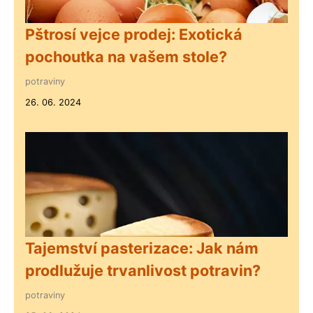
Pštrosí vejce prodej: Exotická
pochoutka na vašem stole?
potraviny
26. 06. 2024
Tajemství pasterizace: Jak nám
prodlužuje trvanlivost potravin?
potraviny