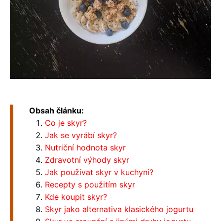
Obsah článku:
Co je skyr?
Jak se vyrábí skyr?
Nutriční hodnota skyr
Zdravotní výhody skyr
Jak používat skyr v kuchyni?
Recepty s použitím skyr
Kde koupit skyr?
Skyr jako alternativa klasického jogurtu