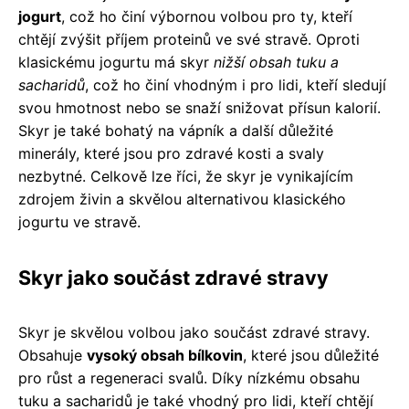
jogurt
, což ho činí výbornou volbou pro ty, kteří
chtějí zvýšit příjem proteinů ve své stravě. Oproti
klasickému jogurtu má skyr
nižší obsah tuku a
sacharidů
, což ho činí vhodným i pro lidi, kteří sledují
svou hmotnost nebo se snaží snižovat přísun kalorií.
Skyr je také bohatý na vápník a další důležité
minerály, které jsou pro zdravé kosti a svaly
nezbytné. Celkově lze říci, že skyr je vynikajícím
zdrojem živin a skvělou alternativou klasického
jogurtu ve stravě.
Skyr jako součást zdravé stravy
Skyr je skvělou volbou jako součást zdravé stravy.
Obsahuje
vysoký obsah bílkovin
, které jsou důležité
pro růst a regeneraci svalů. Díky nízkému obsahu
tuku a sacharidů je také vhodný pro lidi, kteří chtějí