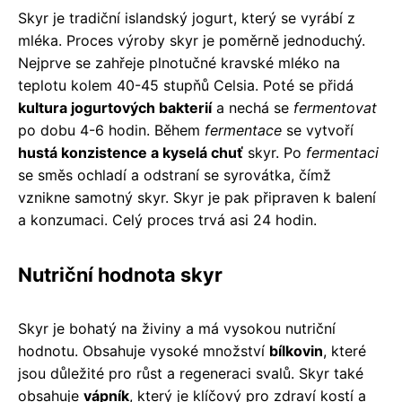
Skyr je tradiční islandský jogurt, který se vyrábí z
mléka. Proces výroby skyr je poměrně jednoduchý.
Nejprve se zahřeje plnotučné kravské mléko na
teplotu kolem 40-45 stupňů Celsia. Poté se přidá
kultura jogurtových bakterií
a nechá se
fermentovat
po dobu 4-6 hodin. Během
fermentace
se vytvoří
hustá konzistence a kyselá chuť
skyr. Po
fermentaci
se směs ochladí a odstraní se syrovátka, čímž
vznikne samotný skyr. Skyr je pak připraven k balení
a konzumaci. Celý proces trvá asi 24 hodin.
Nutriční hodnota skyr
Skyr je bohatý na živiny a má vysokou nutriční
hodnotu. Obsahuje vysoké množství
bílkovin
, které
jsou důležité pro růst a regeneraci svalů. Skyr také
obsahuje
vápník
, který je klíčový pro zdraví kostí a