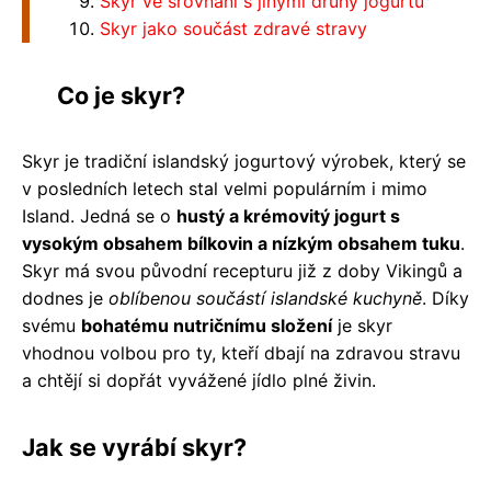
Skyr ve srovnání s jinými druhy jogurtu
Skyr jako součást zdravé stravy
Co je skyr?
Skyr je tradiční islandský jogurtový výrobek, který se
v posledních letech stal velmi populárním i mimo
Island. Jedná se o
hustý a krémovitý jogurt s
vysokým obsahem bílkovin a nízkým obsahem tuku
.
Skyr má svou původní recepturu již z doby Vikingů a
dodnes je
oblíbenou součástí islandské kuchyně
. Díky
svému
bohatému nutričnímu složení
je skyr
vhodnou volbou pro ty, kteří dbají na zdravou stravu
a chtějí si dopřát vyvážené jídlo plné živin.
Jak se vyrábí skyr?