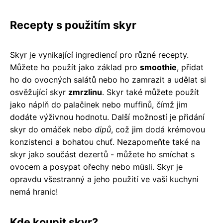
Recepty s použitím skyr
Skyr je vynikající ingrediencí pro různé recepty.
Můžete ho použít jako základ pro
smoothie
, přidat
ho do ovocných salátů nebo ho zamrazit a udělat si
osvěžující skyr
zmrzlinu
. Skyr také můžete použít
jako náplň do palačinek nebo muffinů, čímž jim
dodáte výživnou hodnotu. Další možností je přidání
skyr do omáček nebo
dipů
, což jim dodá krémovou
konzistenci a bohatou chuť. Nezapomeňte také na
skyr jako součást dezertů - můžete ho smíchat s
ovocem a posypat ořechy nebo müsli. Skyr je
opravdu všestranný a jeho použití ve vaší kuchyni
nemá hranic!
Kde koupit skyr?