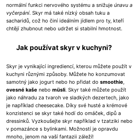
normální funkci nervového systému a snižuje
únavu a
vyčerpání
. Skyr má také nízký obsah tuku a
sacharidů, což ho činí ideálním jídlem pro ty, kteří
chtějí zhubnout nebo udržet si stabilní hmotnost.
Jak používat skyr v kuchyni?
Skyr je vynikající ingrediencí, kterou můžete použít v
kuchyni různými způsoby. Můžete ho konzumovat
samotný jako jogurt nebo ho přidat do
smoothie
,
ovesné kaše
nebo
müsli
. Skyr také můžete použít
jako náhradu za tvaroh ve sladkých dezertech, jako
je například cheesecake. Díky své husté a krémové
konzistenci se skyr také hodí do omáček, dipů a
dressinků. Vyzkoušejte skyr například v tzatziki nebo
v pomazánce s bylinkami. Možností je opravdu
mnoho, jenom na vaší fantazii záleží!