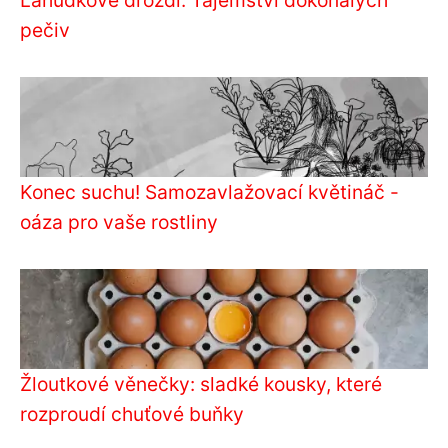
Lahůdkové droždí: Tajemství dokonalých
pečiv
Konec suchu! Samozavlažovací květináč -
oáza pro vaše rostliny
Žloutkové věnečky: sladké kousky, které
rozproudí chuťové buňky