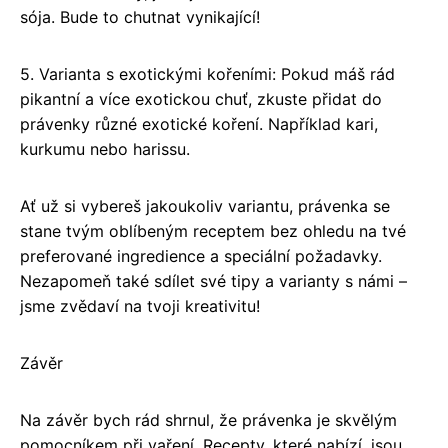
sója. Bude to chutnat vynikající!
5. Varianta s exotickými kořeními: Pokud máš rád
pikantní a více exotickou chuť, zkuste přidat do
právenky různé exotické koření. Například kari,
kurkumu nebo harissu.
Ať už si vybereš jakoukoliv variantu, právenka se
stane tvým oblíbeným receptem bez ohledu na tvé
preferované ingredience a speciální požadavky.
Nezapomeň také sdílet své tipy a varianty s námi –
jsme zvědaví na tvoji kreativitu!
Závěr
Na závěr bych rád shrnul, že právenka je skvělým
pomocníkem při vaření. Recepty, které nabízí, jsou