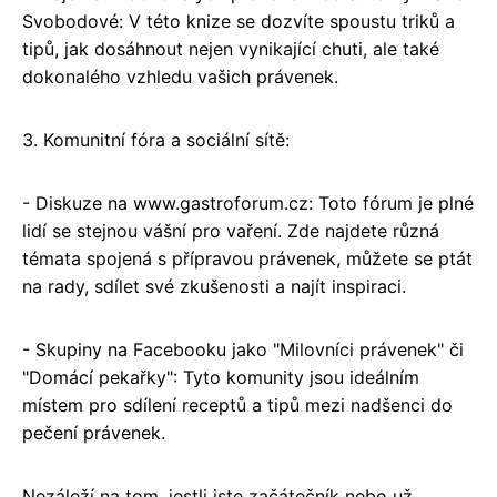
Svobodové: V této knize se dozvíte spoustu triků a
tipů, jak dosáhnout nejen vynikající chuti, ale také
dokonalého vzhledu vašich právenek.
3. Komunitní fóra a sociální sítě:
- Diskuze na www.gastroforum.cz: Toto fórum je plné
lidí se stejnou vášní pro vaření. Zde najdete různá
témata spojená s přípravou právenek, můžete se ptát
na rady, sdílet své zkušenosti a najít inspiraci.
- Skupiny na Facebooku jako "Milovníci právenek" či
"Domácí pekařky": Tyto komunity jsou ideálním
místem pro sdílení receptů a tipů mezi nadšenci do
pečení právenek.
Nezáleží na tom, jestli jste začátečník nebo už