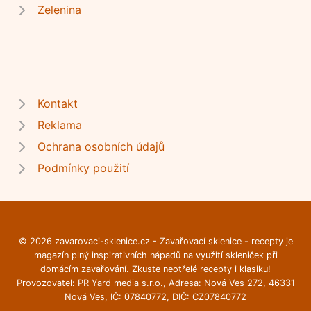
Zelenina
Kontakt
Reklama
Ochrana osobních údajů
Podmínky použití
© 2026 zavarovaci-sklenice.cz - Zavařovací sklenice - recepty je
magazín plný inspirativních nápadů na využití skleniček při
domácím zavařování. Zkuste neotřelé recepty i klasiku!
Provozovatel: PR Yard media s.r.o., Adresa: Nová Ves 272, 46331
Nová Ves, IČ: 07840772, DIČ: CZ07840772