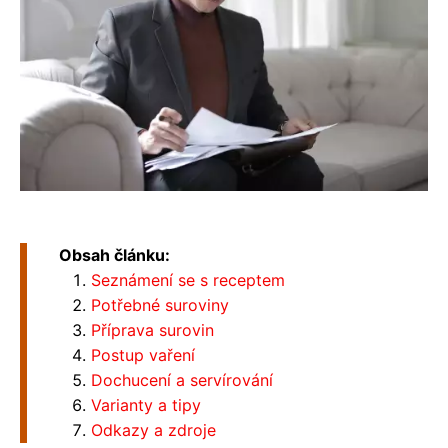
Obsah článku:
Seznámení se s receptem
Potřebné suroviny
Příprava surovin
Postup vaření
Dochucení a servírování
Varianty a tipy
Odkazy a zdroje