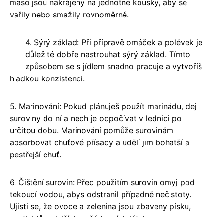
maso jsou nakrájeny na jednotné kousky, aby se
vařily nebo smažily rovnoměrně.
4. Sýrý základ: Při přípravě omáček a polévek je
důležité dobře nastrouhat sýrý základ. Tímto
způsobem se s jídlem snadno pracuje a vytvoříš
hladkou konzistenci.
5. Marinování: Pokud plánuješ použít marinádu, dej
suroviny do ní a nech je odpočívat v lednici po
určitou dobu. Marinování pomůže surovinám
absorbovat chuťové přísady a udělí jim bohatší a
pestřejší chuť.
6. Čištění surovin: Před použitím surovin omyj pod
tekoucí vodou, abys odstranil případné nečistoty.
Ujisti se, že ovoce a zelenina jsou zbaveny písku,