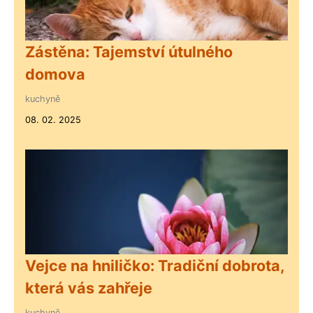
Zástěna: Tajemství útulného
domova
kuchyně
08. 02. 2025
Vejce na hniličko: Tradiční dobrota,
která vás zahřeje
kuchyně