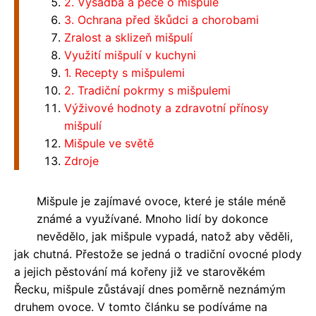
2. Výsadba a péče o mišpule
3. Ochrana před škůdci a chorobami
Zralost a sklizeň mišpulí
Využití mišpulí v kuchyni
1. Recepty s mišpulemi
2. Tradiční pokrmy s mišpulemi
Výživové hodnoty a zdravotní přínosy
mišpulí
Mišpule ve světě
Zdroje
Mišpule je zajímavé ovoce, které je stále méně
známé a využívané. Mnoho lidí by dokonce
nevědělo, jak mišpule vypadá, natož aby věděli,
jak chutná. Přestože se jedná o tradiční ovocné plody
a jejich pěstování má kořeny již ve starověkém
Řecku, mišpule zůstávají dnes poměrně neznámým
druhem ovoce. V tomto článku se podíváme na