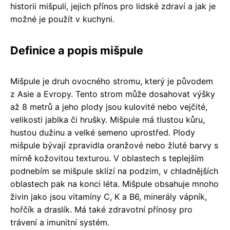
historii mišpulí, jejich přínos pro lidské zdraví a jak je
možné je použít v kuchyni.
Definice a popis mišpule
Mišpule je druh ovocného stromu, který je původem
z Asie a Evropy. Tento strom může dosahovat výšky
až 8 metrů a jeho plody jsou kulovité nebo vejčité,
velikosti jablka či hrušky. Mišpule má tlustou kůru,
hustou dužinu a velké semeno uprostřed. Plody
mišpule bývají zpravidla oranžové nebo žluté barvy s
mírně kožovitou texturou. V oblastech s teplejším
podnebím se mišpule sklízí na podzim, v chladnějších
oblastech pak na konci léta. Mišpule obsahuje mnoho
živin jako jsou vitamíny C, K a B6, minerály vápník,
hořčík a draslík. Má také zdravotní přínosy pro
trávení a imunitní systém.