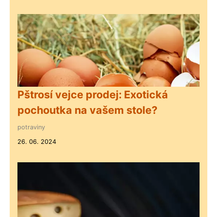
Pštrosí vejce prodej: Exotická
pochoutka na vašem stole?
potraviny
26. 06. 2024