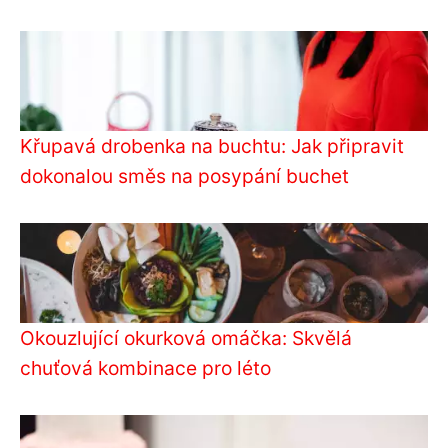
Křupavá drobenka na buchtu: Jak připravit
dokonalou směs na posypání buchet
Okouzlující okurková omáčka: Skvělá
chuťová kombinace pro léto