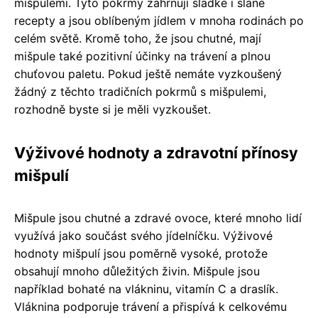
mišpulemi. Tyto pokrmy zahrnují sladké i slané
recepty a jsou oblíbeným jídlem v mnoha rodinách po
celém světě. Kromě toho, že jsou chutné, mají
mišpule také pozitivní účinky na trávení a plnou
chuťovou paletu. Pokud ještě nemáte vyzkoušený
žádný z těchto tradičních pokrmů s mišpulemi,
rozhodně byste si je měli vyzkoušet.
Výživové hodnoty a zdravotní přínosy
mišpulí
Mišpule jsou chutné a zdravé ovoce, které mnoho lidí
využívá jako součást svého jídelníčku. Výživové
hodnoty mišpulí jsou poměrně vysoké, protože
obsahují mnoho důležitých živin. Mišpule jsou
například bohaté na vlákninu, vitamín C a draslík.
Vláknina podporuje trávení a přispívá k celkovému