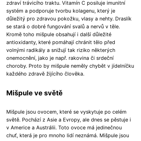
zdraví trávicího traktu. Vitamín C posiluje imunitní
systém a podporuje tvorbu kolagenu, který je
důležitý pro zdravou pokožku, vlasy a nehty. Draslík
se stará o dobré fungování svalů a nervů v těle.
Kromě toho mišpule obsahují i další důležité
antioxidanty, které pomáhají chránit tělo před
volnými radikály a snižují tak riziko některých
onemocnění, jako je např. rakovina či srdeční
choroby. Proto by mišpule neměly chybět v jídelníčku
každého zdravě žijícího člověka.
Mišpule ve světě
Mišpule jsou ovocem, které se vyskytuje po celém
světě. Pochází z Asie a Evropy, ale dnes se pěstuje i
v Americe a Austrálii. Toto ovoce má jedinečnou
chuť, která je pro mnoho lidí neznámá. Mišpule jsou