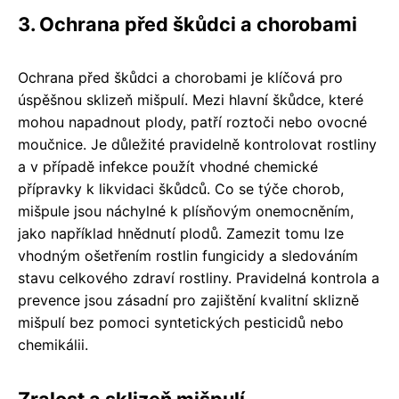
3. Ochrana před škůdci a chorobami
Ochrana před škůdci a chorobami je klíčová pro
úspěšnou sklizeň mišpulí. Mezi hlavní škůdce, které
mohou napadnout plody, patří roztoči nebo ovocné
moučnice. Je důležité pravidelně kontrolovat rostliny
a v případě infekce použít vhodné chemické
přípravky k likvidaci škůdců. Co se týče chorob,
mišpule jsou náchylné k plísňovým onemocněním,
jako například hnědnutí plodů. Zamezit tomu lze
vhodným ošetřením rostlin fungicidy a sledováním
stavu celkového zdraví rostliny. Pravidelná kontrola a
prevence jsou zásadní pro zajištění kvalitní sklizně
mišpulí bez pomoci syntetických pesticidů nebo
chemikálii.