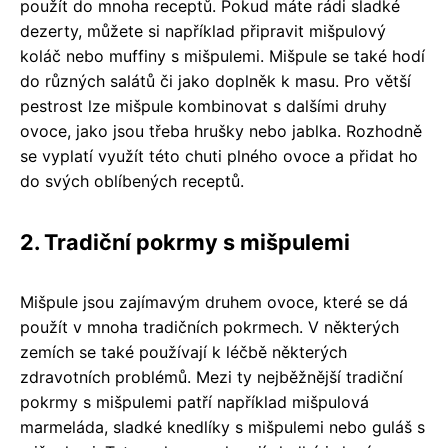
použít do mnoha receptů. Pokud máte rádi sladké
dezerty, můžete si například připravit mišpulový
koláč nebo muffiny s mišpulemi. Mišpule se také hodí
do různých salátů či jako doplněk k masu. Pro větší
pestrost lze mišpule kombinovat s dalšími druhy
ovoce, jako jsou třeba hrušky nebo jablka. Rozhodně
se vyplatí využít této chuti plného ovoce a přidat ho
do svých oblíbených receptů.
2. Tradiční pokrmy s mišpulemi
Mišpule jsou zajímavým druhem ovoce, které se dá
použít v mnoha tradičních pokrmech. V některých
zemích se také používají k léčbě některých
zdravotních problémů. Mezi ty nejběžnější tradiční
pokrmy s mišpulemi patří například mišpulová
marmeláda, sladké knedlíky s mišpulemi nebo guláš s