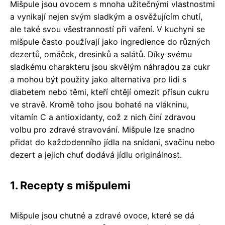
Mišpule jsou ovocem s mnoha užitečnými vlastnostmi
a vynikají nejen svým sladkým a osvěžujícím chutí,
ale také svou všestranností při vaření. V kuchyni se
mišpule často používají jako ingredience do různých
dezertů, omáček, dresinků a salátů. Díky svému
sladkému charakteru jsou skvělým náhradou za cukr
a mohou být použity jako alternativa pro lidi s
diabetem nebo těmi, kteří chtějí omezit přísun cukru
ve stravě. Kromě toho jsou bohaté na vlákninu,
vitamín C a antioxidanty, což z nich činí zdravou
volbu pro zdravé stravování. Mišpule lze snadno
přidat do každodenního jídla na snídani, svačinu nebo
dezert a jejich chuť dodává jídlu originálnost.
1. Recepty s mišpulemi
Mišpule jsou chutné a zdravé ovoce, které se dá