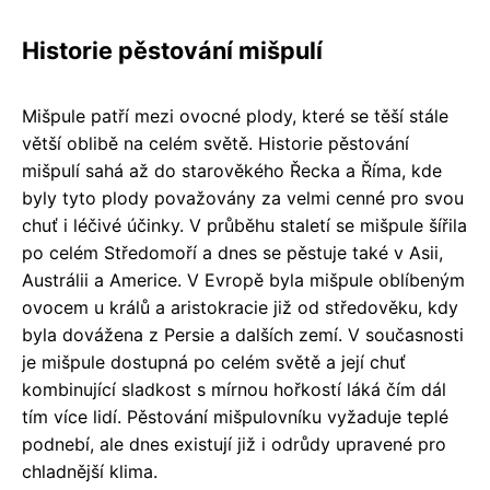
Historie pěstování mišpulí
Mišpule patří mezi ovocné plody, které se těší stále
větší oblibě na celém světě. Historie pěstování
mišpulí sahá až do starověkého Řecka a Říma, kde
byly tyto plody považovány za velmi cenné pro svou
chuť i léčivé účinky. V průběhu staletí se mišpule šířila
po celém Středomoří a dnes se pěstuje také v Asii,
Austrálii a Americe. V Evropě byla mišpule oblíbeným
ovocem u králů a aristokracie již od středověku, kdy
byla dovážena z Persie a dalších zemí. V současnosti
je mišpule dostupná po celém světě a její chuť
kombinující sladkost s mírnou hořkostí láká čím dál
tím více lidí. Pěstování mišpulovníku vyžaduje teplé
podnebí, ale dnes existují již i odrůdy upravené pro
chladnější klima.