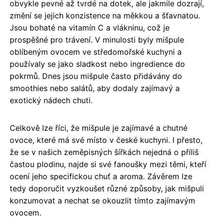
obvykle pevné až tvrdé na dotek, ale jakmile dozrají,
změní se jejich konzistence na měkkou a šťavnatou.
Jsou bohaté na vitamín C a vlákninu, což je
prospěšné pro trávení. V minulosti byly mišpule
oblíbeným ovocem ve středomořské kuchyni a
používaly se jako sladkost nebo ingredience do
pokrmů. Dnes jsou mišpule často přidávány do
smoothies nebo salátů, aby dodaly zajímavý a
exotický nádech chuti.
Celkově lze říci, že mišpule je zajímavé a chutné
ovoce, které má své místo v české kuchyni. I přesto,
že se v našich zeměpisných šířkách nejedná o příliš
častou plodinu, najde si své fanoušky mezi těmi, kteří
ocení jeho specifickou chuť a aroma. Závěrem lze
tedy doporučit vyzkoušet různé způsoby, jak mišpuli
konzumovat a nechat se okouzlit tímto zajímavým
ovocem.