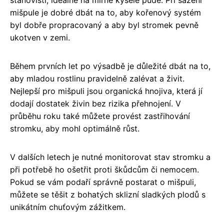
stanovišti, ideálně na mírně kyselé půdě. Při sázení
mišpule je dobré dbát na to, aby kořenový systém
byl dobře propracovaný a aby byl stromek pevně
ukotven v zemi.
Během prvních let po výsadbě je důležité dbát na to,
aby mladou rostlinu pravidelně zalévat a živit.
Nejlepší pro mišpuli jsou organická hnojiva, která jí
dodají dostatek živin bez rizika přehnojení. V
průběhu roku také můžete provést zastřihování
stromku, aby mohl optimálně růst.
V dalších letech je nutné monitorovat stav stromku a
při potřebě ho ošetřit proti škůdcům či nemocem.
Pokud se vám podaří správně postarat o mišpuli,
můžete se těšit z bohatých sklizní sladkých plodů s
unikátním chuťovým zážitkem.