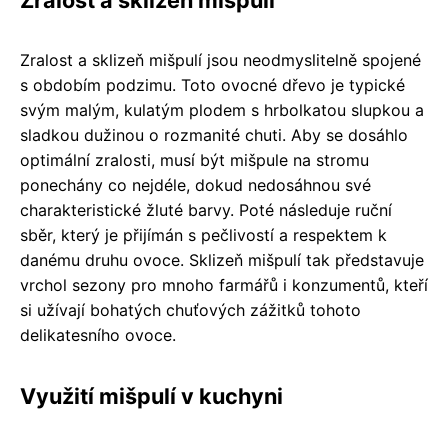
Zralost a sklizeň mišpulí
Zralost a sklizeň mišpulí jsou neodmyslitelně spojené
s obdobím podzimu. Toto ovocné dřevo je typické
svým malým, kulatým plodem s hrbolkatou slupkou a
sladkou dužinou o rozmanité chuti. Aby se dosáhlo
optimální zralosti, musí být mišpule na stromu
ponechány co nejdéle, dokud nedosáhnou své
charakteristické žluté barvy. Poté následuje ruční
sběr, který je přijímán s pečlivostí a respektem k
danému druhu ovoce. Sklizeň mišpulí tak představuje
vrchol sezony pro mnoho farmářů i konzumentů, kteří
si užívají bohatých chuťových zážitků tohoto
delikatesního ovoce.
Využití mišpulí v kuchyni