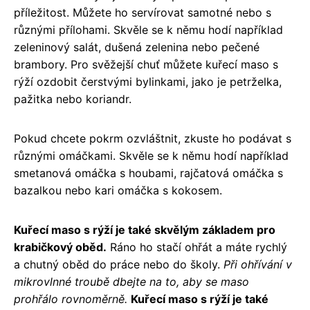
příležitost. Můžete ho servírovat samotné nebo s
různými přílohami. Skvěle se k němu hodí například
zeleninový salát, dušená zelenina nebo pečené
brambory. Pro svěžejší chuť můžete kuřecí maso s
rýží ozdobit čerstvými bylinkami, jako je petrželka,
pažitka nebo koriandr.
Pokud chcete pokrm ozvláštnit, zkuste ho podávat s
různými omáčkami. Skvěle se k němu hodí například
smetanová omáčka s houbami, rajčatová omáčka s
bazalkou nebo kari omáčka s kokosem.
Kuřecí maso s rýží je také skvělým základem pro
krabičkový oběd.
Ráno ho stačí ohřát a máte rychlý
a chutný oběd do práce nebo do školy.
Při ohřívání v
mikrovlnné troubě dbejte na to, aby se maso
prohřálo rovnoměrně.
Kuřecí maso s rýží je také