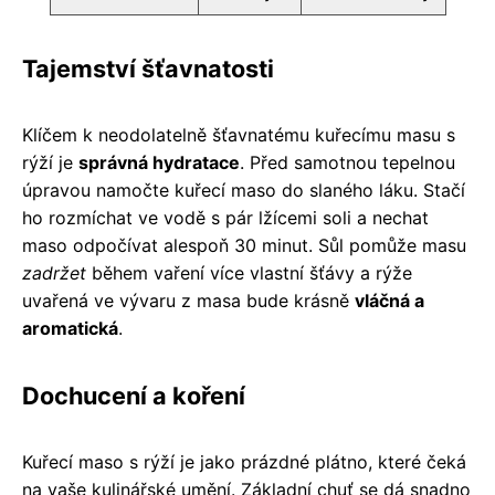
Tajemství šťavnatosti
Klíčem k neodolatelně šťavnatému kuřecímu masu s
rýží je
správná hydratace
. Před samotnou tepelnou
úpravou namočte kuřecí maso do slaného láku. Stačí
ho rozmíchat ve vodě s pár lžícemi soli a nechat
maso odpočívat alespoň 30 minut. Sůl pomůže masu
zadržet
během vaření více vlastní šťávy a rýže
uvařená ve vývaru z masa bude krásně
vláčná a
aromatická
.
Dochucení a koření
Kuřecí maso s rýží je jako prázdné plátno, které čeká
na vaše kulinářské umění. Základní chuť se dá snadno