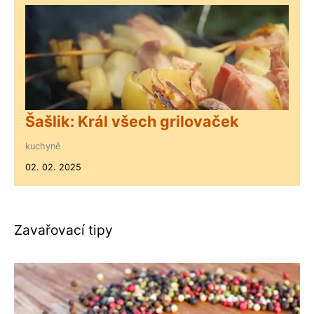
Šašlik: Král všech grilovaček
kuchyně
02. 02. 2025
Zavařovací tipy