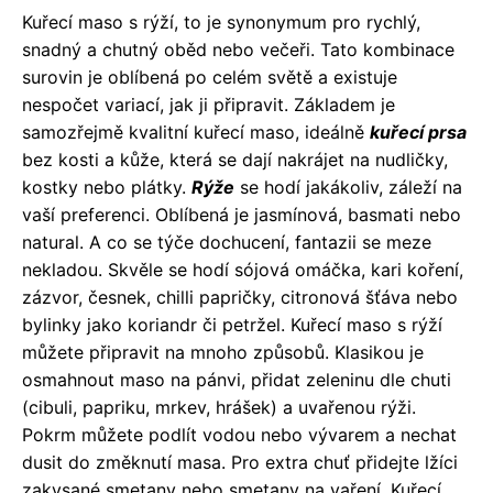
Kuřecí maso s rýží, to je synonymum pro rychlý,
snadný a chutný oběd nebo večeři. Tato kombinace
surovin je oblíbená po celém světě a existuje
nespočet variací, jak ji připravit. Základem je
samozřejmě kvalitní kuřecí maso, ideálně
kuřecí prsa
bez kosti a kůže, která se dají nakrájet na nudličky,
kostky nebo plátky.
Rýže
se hodí jakákoliv, záleží na
vaší preferenci. Oblíbená je jasmínová, basmati nebo
natural. A co se týče dochucení, fantazii se meze
nekladou. Skvěle se hodí sójová omáčka, kari koření,
zázvor, česnek, chilli papričky, citronová šťáva nebo
bylinky jako koriandr či petržel. Kuřecí maso s rýží
můžete připravit na mnoho způsobů. Klasikou je
osmahnout maso na pánvi, přidat zeleninu dle chuti
(cibuli, papriku, mrkev, hrášek) a uvařenou rýži.
Pokrm můžete podlít vodou nebo vývarem a nechat
dusit do změknutí masa. Pro extra chuť přidejte lžíci
zakysané smetany nebo smetany na vaření. Kuřecí