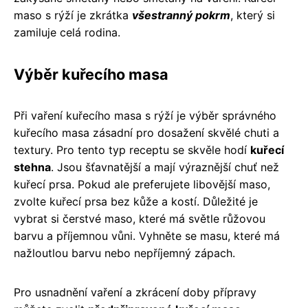
maso s rýží je zkrátka
všestranný pokrm
, který si
zamiluje celá rodina.
Výběr kuřecího masa
Při vaření kuřecího masa s rýží je výběr správného
kuřecího masa zásadní pro dosažení skvělé chuti a
textury. Pro tento typ receptu se skvěle hodí
kuřecí
stehna
. Jsou šťavnatější a mají výraznější chuť než
kuřecí prsa. Pokud ale preferujete libovější maso,
zvolte kuřecí prsa bez kůže a kostí. Důležité je
vybrat si čerstvé maso, které má světle růžovou
barvu a příjemnou vůni. Vyhněte se masu, které má
nažloutlou barvu nebo nepříjemný zápach.
Pro usnadnění vaření a zkrácení doby přípravy