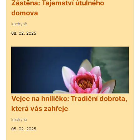
Zástěna: Tajemství útulného
domova
kuchyně
08. 02. 2025
Vejce na hniličko: Tradiční dobrota,
která vás zahřeje
kuchyně
05. 02. 2025