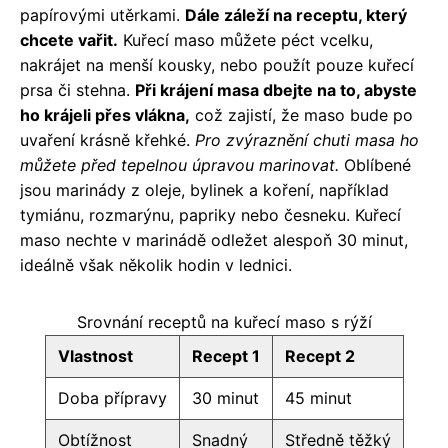
papírovými utěrkami.
Dále záleží na receptu, který
chcete vařit.
Kuřecí maso můžete péct vcelku,
nakrájet na menší kousky, nebo použít pouze kuřecí
prsa či stehna.
Při krájení masa dbejte na to, abyste
ho krájeli přes vlákna,
což zajistí, že maso bude po
uvaření krásně křehké.
Pro zvýraznění chuti masa ho
můžete před tepelnou úpravou marinovat.
Oblíbené
jsou marinády z oleje, bylinek a koření, například
tymiánu, rozmarýnu, papriky nebo česneku. Kuřecí
maso nechte v marinádě odležet alespoň 30 minut,
ideálně však několik hodin v lednici.
Srovnání receptů na kuřecí maso s rýží
Vlastnost
Recept 1
Recept 2
Doba přípravy
30 minut
45 minut
Obtížnost
Snadný
Středně těžký