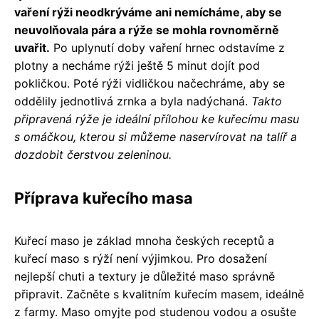
vaření rýži neodkrýváme ani nemícháme, aby se
neuvolňovala pára a rýže se mohla rovnoměrně
uvařit.
Po uplynutí doby vaření hrnec odstavíme z
plotny a necháme rýži ještě 5 minut dojít pod
pokličkou. Poté rýži vidličkou načechráme, aby se
oddělily jednotlivá zrnka a byla nadýchaná.
Takto
připravená rýže je ideální přílohou ke kuřecímu masu
s omáčkou, kterou si můžeme naservírovat na talíř a
dozdobit čerstvou zeleninou.
Příprava kuřecího masa
Kuřecí maso je základ mnoha českých receptů a
kuřecí maso s rýží není výjimkou. Pro dosažení
nejlepší chuti a textury je důležité maso správně
připravit. Začněte s kvalitním kuřecím masem, ideálně
z farmy. Maso omyjte pod studenou vodou a osušte