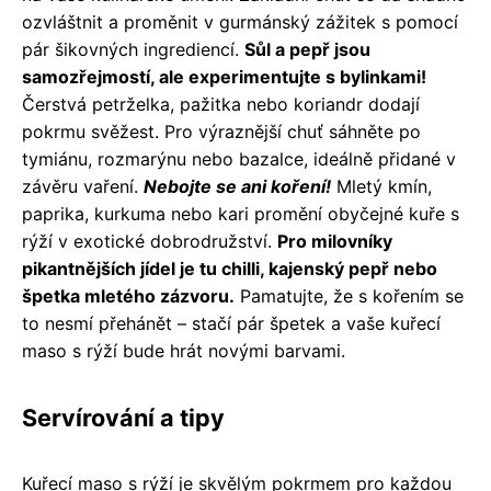
ozvláštnit a proměnit v gurmánský zážitek s pomocí
pár šikovných ingrediencí.
Sůl a pepř jsou
samozřejmostí, ale experimentujte s bylinkami!
Čerstvá petrželka, pažitka nebo koriandr dodají
pokrmu svěžest. Pro výraznější chuť sáhněte po
tymiánu, rozmarýnu nebo bazalce, ideálně přidané v
závěru vaření.
Nebojte se ani koření!
Mletý kmín,
paprika, kurkuma nebo kari promění obyčejné kuře s
rýží v exotické dobrodružství.
Pro milovníky
pikantnějších jídel je tu chilli, kajenský pepř nebo
špetka mletého zázvoru.
Pamatujte, že s kořením se
to nesmí přehánět – stačí pár špetek a vaše kuřecí
maso s rýží bude hrát novými barvami.
Servírování a tipy
Kuřecí maso s rýží je skvělým pokrmem pro každou