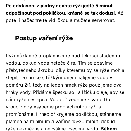
Po odstavení z plotny nechte rýži ještě 5 minut
odpočinout pod pokličkou, krásně se tak dodusí.
Až
poté ji načechrejte vidličkou a můžete servírovat.
Postup vaření rýže
Rýži důkladně propláchneme pod tekoucí studenou
vodou, dokud voda neteče čirá. Tím se zbavíme
přebytečného škrobu, díky kterému by se rýže mohla
slepit. Do hrnce s těžkým dnem nalijeme vodu v
poměru 2:1, tedy na jeden hrnek rýže použijeme dva
hrnky vody. Přidáme špetku soli a lžičku oleje, aby se
nám rýže neslepila. Vodu přivedeme k varu. Do
vroucí vody vsypeme propláchnutou rýži a
promícháme. Hrnec přikryjeme pokličkou, stáhneme
plamen na minimum a vaříme 15-20 minut, dokud
rýže nezměkne a nevsákne všechnu vodu.
Během