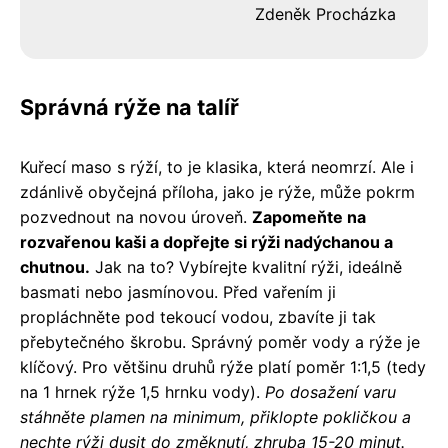
Zdeněk Procházka
Správná rýže na talíř
Kuřecí maso s rýží, to je klasika, která neomrzí. Ale i
zdánlivě obyčejná příloha, jako je rýže, může pokrm
pozvednout na novou úroveň.
Zapomeňte na
rozvařenou kaši a dopřejte si rýži nadýchanou a
chutnou.
Jak na to? Vybírejte kvalitní rýži, ideálně
basmati nebo jasmínovou. Před vařením ji
propláchněte pod tekoucí vodou, zbavíte ji tak
přebytečného škrobu. Správný poměr vody a rýže je
klíčový. Pro většinu druhů rýže platí poměr 1:1,5 (tedy
na 1 hrnek rýže 1,5 hrnku vody).
Po dosažení varu
stáhněte plamen na minimum, přiklopte pokličkou a
nechte rýži dusit do změknutí, zhruba 15-20 minut.