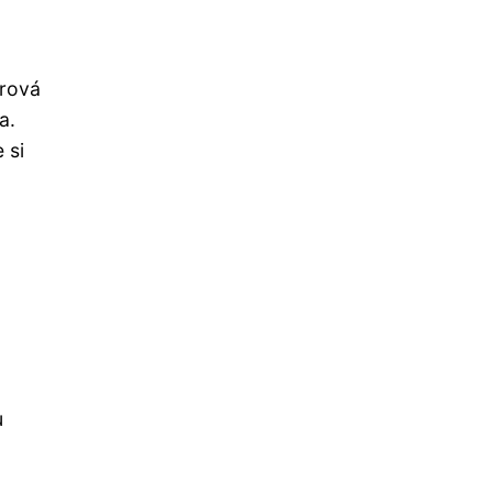
ýrová
a.
 si
u