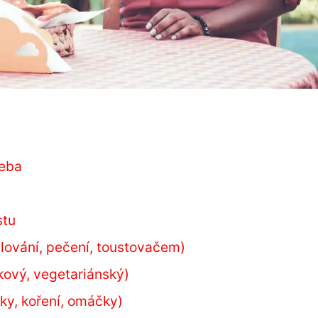
leba
stu
ilování, pečení, toustovačem)
kový, vegetariánský)
ky, koření, omáčky)