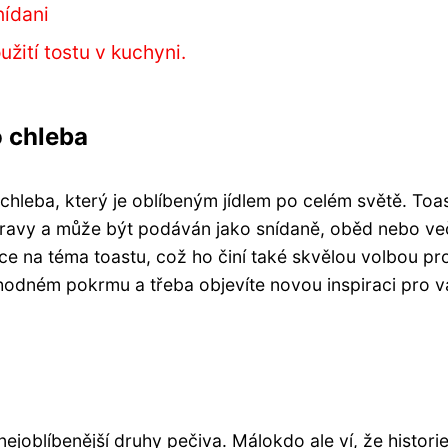
nídani
žití tostu v kuchyni.
o chleba
hleba, který je oblíbeným jídlem po celém světě. Toas
ípravy a může být podáván jako snídaně, oběd nebo ve
ace na téma toastu, což ho činí také skvělou volbou pr
ahodném pokrmu a třeba objevíte novou inspiraci pro v
nejoblíbenější druhy pečiva. Málokdo ale ví, že histori