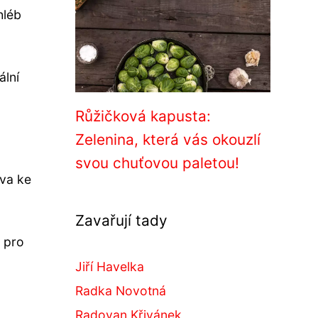
hléb
ální
Růžičková kapusta:
Zelenina, která vás okouzlí
,
svou chuťovou paletou!
iva ke
Zavařují tady
u pro
Jiří Havelka
Radka Novotná
Radovan Křivánek