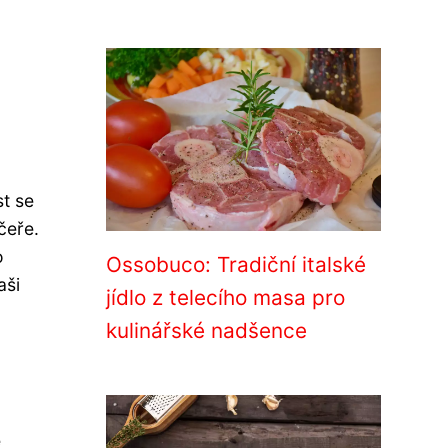
t se
čeře.
o
Ossobuco: Tradiční italské
aši
jídlo z telecího masa pro
kulinářské nadšence
e