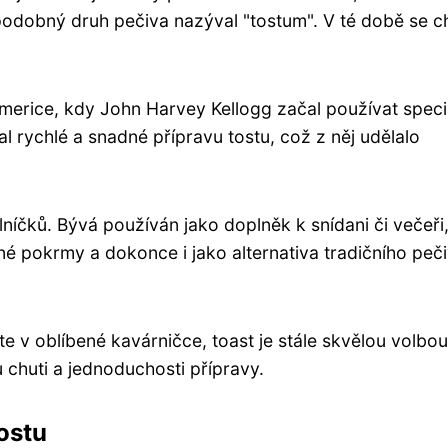
podobný druh pečiva nazýval "tostum". V té době se c
 Americe, kdy John Harvey Kellogg začal používat speci
al rychlé a snadné přípravu tostu, což z něj udělalo
lníčků. Bývá používán jako doplněk k snídani či večeři
né pokrmy a dokonce i jako alternativa tradičního peč
te v oblíbené kavárničce, toast je stále skvělou volbo
chuti a jednoduchosti přípravy.
ostu