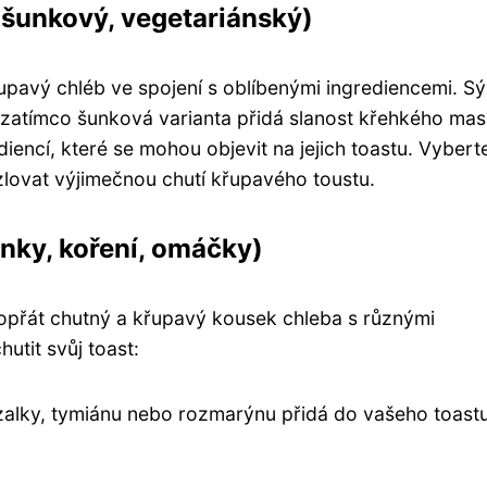
 šunkový, vegetariánský)
křupavý chléb ve spojení s oblíbenými ingrediencemi. S
 zatímco šunková varianta přidá slanost křehkého mas
iencí, které se mohou objevit na jejich toastu. Vyberte
lovat výjimečnou chutí křupavého toustu.
nky, koření, omáčky)
dopřát chutný a křupavý kousek chleba s různými
utit svůj toast:
azalky, tymiánu nebo rozmarýnu přidá do vašeho toast