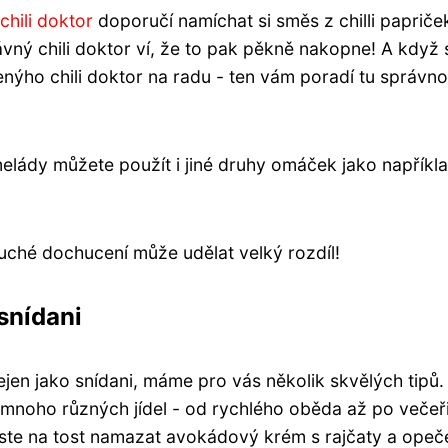
chili doktor
doporučí namíchat si směs z chilli papriče
ný chili doktor ví, že to pak pěkně nakopne! A když 
ušenýho chili doktor na radu - ten vám poradí tu správn
.
lády můžete použít i jiné druhy omáček jako napříkl
duché dochucení může udělat velký rozdíl!
 snídani
ejen jako snídani, máme pro vás několik skvělých tipů.
mnoho různých jídel - od rychlého oběda až po večeři
kuste na tost namazat avokádový krém s rajčaty a ope