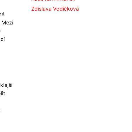
Zdislava Vodičková
né
. Mezi
e
cí
lejší
lit
a