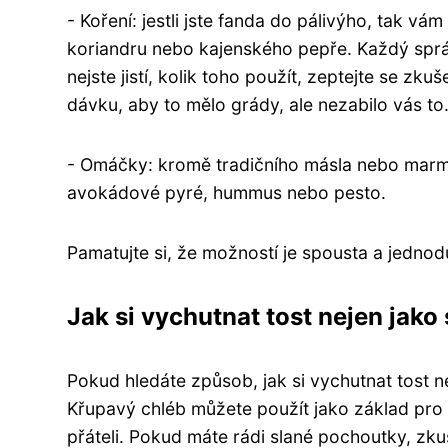
- Koření: jestli jste fanda do pálivýho, tak vám
koriandru nebo kajenského pepře. Každý správ
nejste jistí, kolik toho použít, zeptejte se zk
dávku, aby to mělo grády, ale nezabilo vás to
- Omáčky: kromě tradičního másla nebo marme
avokádové pyré, hummus nebo pesto.
Pamatujte si, že možností je spousta a jedno
Jak si vychutnat tost nejen jako
Pokud hledáte způsob, jak si vychutnat tost n
Křupavý chléb můžete použít jako základ pro 
přáteli. Pokud máte rádi slané pochoutky, z