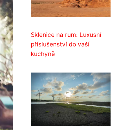
Sklenice na rum: Luxusní
příslušenství do vaší
kuchyně