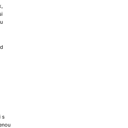
k,
si
ou
ad
 s
čenou