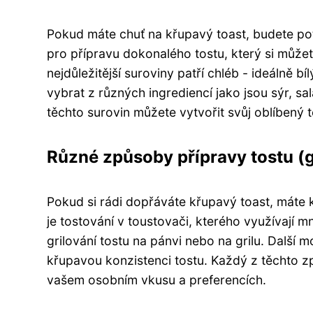
Pokud máte chuť na křupavý toast, budete pot
pro přípravu dokonalého tostu, který si můžet
nejdůležitější suroviny patří chléb - ideálně b
vybrat z různých ingrediencí jako jsou sýr, s
těchto surovin můžete vytvořit svůj oblíbený 
Různé způsoby přípravy tostu (g
Pokud si rádi dopřáváte křupavý toast, máte k
je tostování v toustovači, kterého využívají m
grilování tostu na pánvi nebo na grilu. Další 
křupavou konzistenci tostu. Každý z těchto z
vašem osobním vkusu a preferencích.