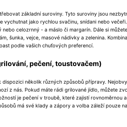
řebovat základní suroviny. Tyto suroviny jsou nezbyt
e vychutnat jako rychlou svačinu, snídani nebo večeři
ílý nebo celozrnný - a máslo či margarín. Dále si můžet
alám, šunka, vejce, masové nádivky a zelenina. Kombina
toast podle vašich chuťových preferencí.
rilování, pečení, toustovačem)
 dispozici několik různých způsobů přípravy. Nejobvyk
nozí z nás. Pokud máte rádi grilované jídlo, můžete zvo
možností je pečení v troubě, které zajistí rovnoměrnou a
působů má své klady a zápory a volba záleží pouze n