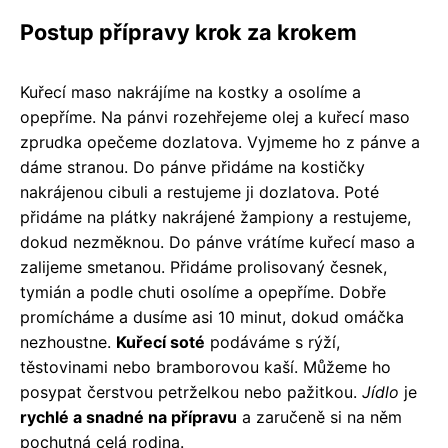
Postup přípravy krok za krokem
Kuřecí maso nakrájíme na kostky a osolíme a
opepříme. Na pánvi rozehřejeme olej a kuřecí maso
zprudka opečeme dozlatova. Vyjmeme ho z pánve a
dáme stranou. Do pánve přidáme na kostičky
nakrájenou cibuli a restujeme ji dozlatova. Poté
přidáme na plátky nakrájené žampiony a restujeme,
dokud nezměknou. Do pánve vrátíme kuřecí maso a
zalijeme smetanou. Přidáme prolisovaný česnek,
tymián a podle chuti osolíme a opepříme. Dobře
promícháme a dusíme asi 10 minut, dokud omáčka
nezhoustne.
Kuřecí soté
podáváme s rýží,
těstovinami nebo bramborovou kaší. Můžeme ho
posypat čerstvou petrželkou nebo pažitkou.
Jídlo
je
rychlé a snadné na přípravu
a zaručeně si na něm
pochutná celá rodina.