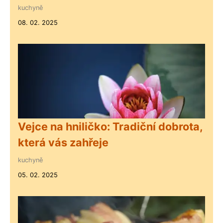
kuchyně
08. 02. 2025
Vejce na hniličko: Tradiční dobrota,
která vás zahřeje
kuchyně
05. 02. 2025