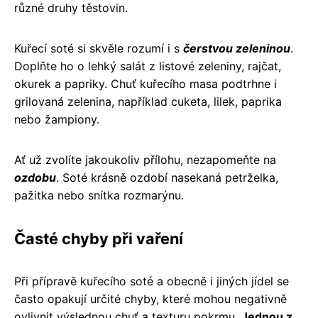
různé druhy těstovin.
Kuřecí soté si skvěle rozumí i s
čerstvou zeleninou
.
Doplňte ho o lehký salát z listové zeleniny, rajčat,
okurek a papriky. Chuť kuřecího masa podtrhne i
grilovaná zelenina, například cuketa, lilek, paprika
nebo žampiony.
Ať už zvolíte jakoukoliv přílohu, nezapomeňte na
ozdobu
. Soté krásně ozdobí nasekaná petrželka,
pažitka nebo snítka rozmarýnu.
Časté chyby při vaření
Při přípravě kuřecího soté a obecně i jiných jídel se
často opakují určité chyby, které mohou negativně
ovlivnit výslednou chuť a texturu pokrmu.
Jednou z