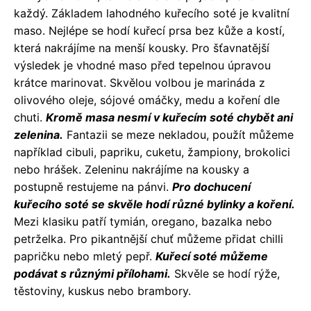
každý. Základem lahodného kuřecího soté je kvalitní
maso. Nejlépe se hodí kuřecí prsa bez kůže a kostí,
která nakrájíme na menší kousky. Pro šťavnatější
výsledek je vhodné maso před tepelnou úpravou
krátce marinovat. Skvělou volbou je marináda z
olivového oleje, sójové omáčky, medu a koření dle
chuti.
Kromě masa nesmí v kuřecím soté chybět ani
zelenina.
Fantazii se meze nekladou, použít můžeme
například cibuli, papriku, cuketu, žampiony, brokolici
nebo hrášek. Zeleninu nakrájíme na kousky a
postupně restujeme na pánvi.
Pro dochucení
kuřecího soté se skvěle hodí různé bylinky a koření.
Mezi klasiku patří tymián, oregano, bazalka nebo
petrželka. Pro pikantnější chuť můžeme přidat chilli
papričku nebo mletý pepř.
Kuřecí soté můžeme
podávat s různými přílohami.
Skvěle se hodí rýže,
těstoviny, kuskus nebo brambory.