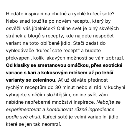
Hledáte inspiraci na chutné a rychlé kuřecí soté?
Nebo snad toužíte po novém receptu, který by
osvěžil váš jídelníček? Online svět je plný skvělých
stránek a blogů s recepty, kde najdete nespočet
variant na toto oblíbené jídlo. Stačí zadat do
vyhledávače "kuřecí soté recept" a budete
překvapeni, kolik lákavých možností se vám zobrazí.
Od klasiky se smetanovou omáčkou, přes exotické
variace s kari a kokosovým mlékem až po lehčí
varianty se zeleninou.
Ať už dáváte přednost
rychlým receptům do 30 minut nebo si rádi v kuchyni
vyhrajete s něčím složitějším, online svět vám
nabídne nepřeberné množství inspirace.
Nebojte se
experimentovat a kombinovat různé ingredience
podle své chuti.
Kuřecí soté je velmi variabilní jídlo,
které se jen tak neomrzí.