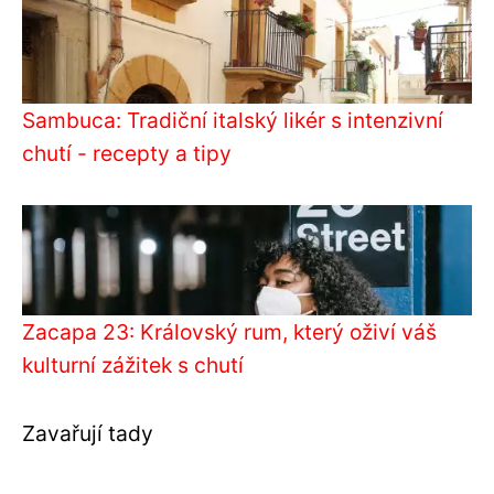
Sambuca: Tradiční italský likér s intenzivní
chutí - recepty a tipy
Zacapa 23: Královský rum, který oživí váš
kulturní zážitek s chutí
Zavařují tady