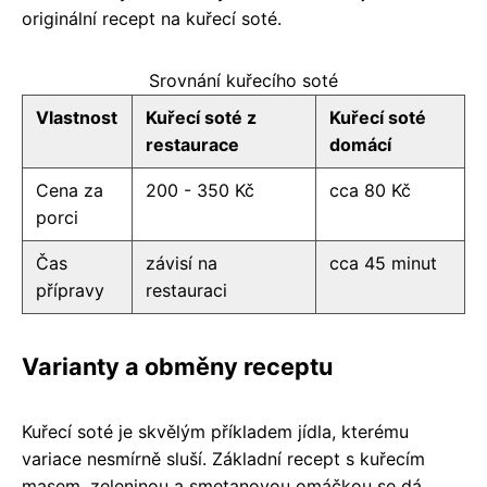
originální recept na kuřecí soté.
Srovnání kuřecího soté
Vlastnost
Kuřecí soté z
Kuřecí soté
restaurace
domácí
Cena za
200 - 350 Kč
cca 80 Kč
porci
Čas
závisí na
cca 45 minut
přípravy
restauraci
Varianty a obměny receptu
Kuřecí soté je skvělým příkladem jídla, kterému
variace nesmírně sluší. Základní recept s kuřecím
masem, zeleninou a smetanovou omáčkou se dá