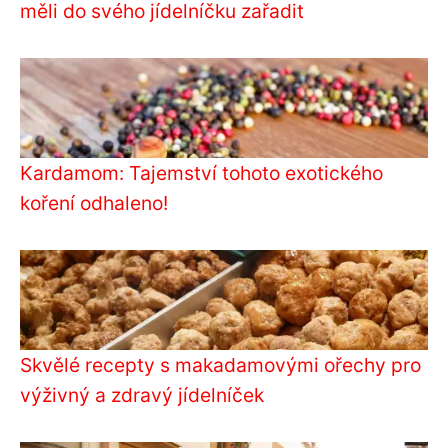
měli do svého jídelníčku zařadit
Kardamom: Tajemství tohoto exotického
koření odhaleno!
Skvělé recepty s makadamovými ořechy pro
výživný a zdravý jídelníček