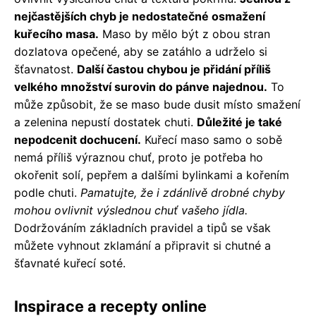
nejčastějších chyb je nedostatečné osmažení
kuřecího masa.
Maso by mělo být z obou stran
dozlatova opečené, aby se zatáhlo a udrželo si
šťavnatost.
Další častou chybou je přidání příliš
velkého množství surovin do pánve najednou.
To
může způsobit, že se maso bude dusit místo smažení
a zelenina nepustí dostatek chuti.
Důležité je také
nepodcenit dochucení.
Kuřecí maso samo o sobě
nemá příliš výraznou chuť, proto je potřeba ho
okořenit solí, pepřem a dalšími bylinkami a kořením
podle chuti.
Pamatujte, že i zdánlivě drobné chyby
mohou ovlivnit výslednou chuť vašeho jídla.
Dodržováním základních pravidel a tipů se však
můžete vyhnout zklamání a připravit si chutné a
šťavnaté kuřecí soté.
Inspirace a recepty online