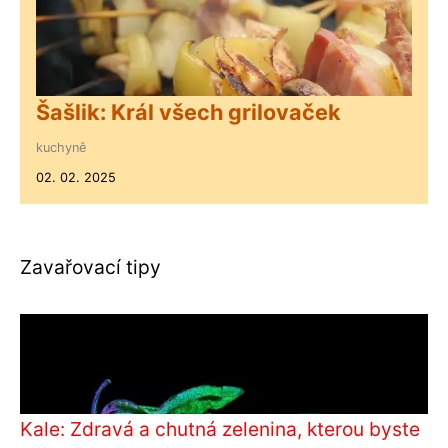
Šašlik: Král všech grilovaček
kuchyně
02. 02. 2025
Zavařovací tipy
Kale: Zdravá a chutná zelenina, kterou byste