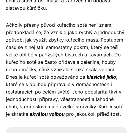
chuť a šťavnatost masa, a zároveň mu dodává
zlatavou kůrčičku.
Ačkoliv přesný původ kuřecího soté není znám,
předpokládá se, že vzniklo jako rychlý a jednoduchý
způsob, jak využít zbytky kuřecího masa. Postupem
času se z něj stal samostatný pokrm, který se těšil
velké oblibě v pařížských bistrech a kavárnách. Do
kuřecího soté se často přidávala zelenina, houby
nebo omáčky, čímž vznikala široká škála variací.
Dnes je kuřecí soté považováno za
klasické jídlo
,
které se s oblibou připravuje v domácnostech i
restauracích po celém světě. Jeho popularita tkví v
jednoduchosti přípravy, všestrannosti a lahodné
chuti, která osloví malé i velké strávníky. Kuřecí soté
je zkrátka
skvělou volbou
pro jakoukoli příležitost.