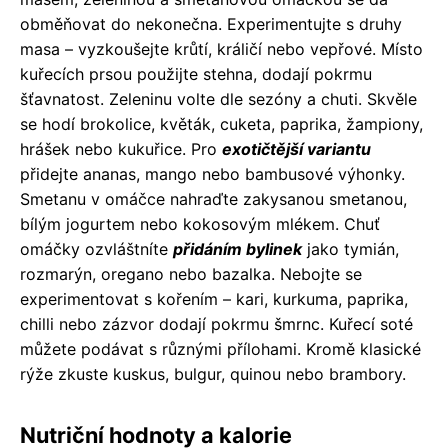
obměňovat do nekonečna. Experimentujte s druhy
masa – vyzkoušejte krůtí, králičí nebo vepřové. Místo
kuřecích prsou použijte stehna, dodají pokrmu
šťavnatost. Zeleninu volte dle sezóny a chuti. Skvěle
se hodí brokolice, květák, cuketa, paprika, žampiony,
hrášek nebo kukuřice. Pro
exotičtější variantu
přidejte ananas, mango nebo bambusové výhonky.
Smetanu v omáčce nahraďte zakysanou smetanou,
bílým jogurtem nebo kokosovým mlékem. Chuť
omáčky ozvláštníte
přidáním bylinek
jako tymián,
rozmarýn, oregano nebo bazalka. Nebojte se
experimentovat s kořením – kari, kurkuma, paprika,
chilli nebo zázvor dodají pokrmu šmrnc. Kuřecí soté
můžete podávat s různými přílohami. Kromě klasické
rýže zkuste kuskus, bulgur, quinou nebo brambory.
Nutriční hodnoty a kalorie