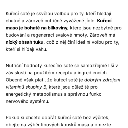
Kuřecí soté je skvělou volbou pro ty, kteří hledají
chutné a zároveň nutričně vyvážené jídlo.
Kuřecí
maso je bohaté na bílkoviny,
které jsou nezbytné pro
budování a regeneraci svalové hmoty. Zároveň má
nízký obsah tuku,
což z něj činí ideální volbu pro ty,
kteří si hlídají váhu.
Nutriční hodnoty kuřecího soté se samozřejmě liší v
závislosti na použitém receptu a ingrediencích.
Obecně však platí, že kuřecí soté je
dobrým zdrojem
vitamínů skupiny B,
které jsou důležité pro
energetický metabolismus a správnou funkci
nervového systému.
Pokud si chcete dopřát kuřecí soté bez výčitek,
dbejte na výběr libových kousků masa a omezte