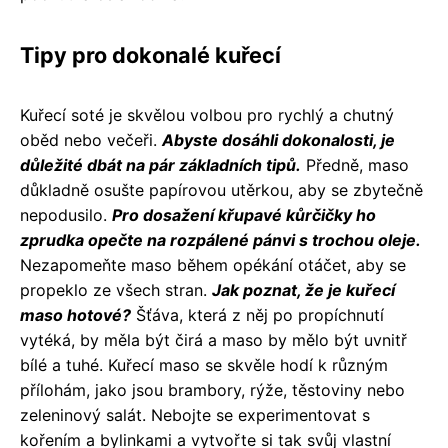
Tipy pro dokonalé kuřecí
Kuřecí soté je skvělou volbou pro rychlý a chutný
oběd nebo večeři.
Abyste dosáhli dokonalosti, je
důležité dbát na pár základních tipů.
Předně, maso
důkladně osušte papírovou utěrkou, aby se zbytečně
nepodusilo.
Pro dosažení křupavé kůrčičky ho
zprudka opečte na rozpálené pánvi s trochou oleje.
Nezapomeňte maso během opékání otáčet, aby se
propeklo ze všech stran.
Jak poznat, že je kuřecí
maso hotové?
Šťáva, která z něj po propíchnutí
vytéká, by měla být čirá a maso by mělo být uvnitř
bílé a tuhé. Kuřecí maso se skvěle hodí k různým
přílohám, jako jsou brambory, rýže, těstoviny nebo
zeleninový salát. Nebojte se experimentovat s
kořením a bylinkami a vytvořte si tak svůj vlastní