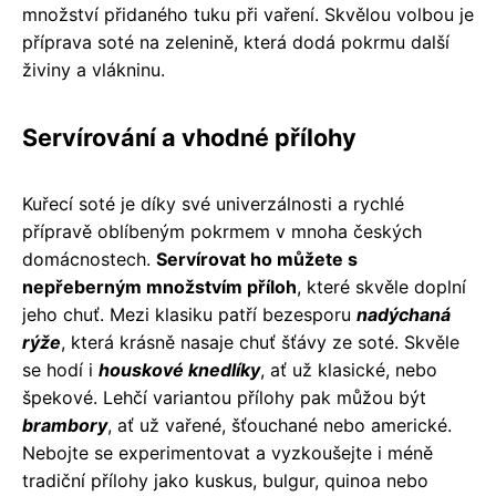
množství přidaného tuku při vaření. Skvělou volbou je
příprava soté na zelenině, která dodá pokrmu další
živiny a vlákninu.
Servírování a vhodné přílohy
Kuřecí soté je díky své univerzálnosti a rychlé
přípravě oblíbeným pokrmem v mnoha českých
domácnostech.
Servírovat ho můžete s
nepřeberným množstvím příloh
, které skvěle doplní
jeho chuť. Mezi klasiku patří bezesporu
nadýchaná
rýže
, která krásně nasaje chuť šťávy ze soté. Skvěle
se hodí i
houskové knedlíky
, ať už klasické, nebo
špekové. Lehčí variantou přílohy pak můžou být
brambory
, ať už vařené, šťouchané nebo americké.
Nebojte se experimentovat a vyzkoušejte i méně
tradiční přílohy jako kuskus, bulgur, quinoa nebo