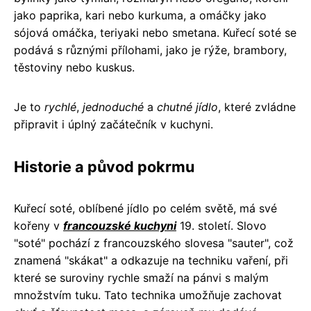
jako paprika, kari nebo kurkuma, a omáčky jako
sójová omáčka, teriyaki nebo smetana. Kuřecí soté se
podává s různými přílohami, jako je rýže, brambory,
těstoviny nebo kuskus.
Je to
rychlé
,
jednoduché
a
chutné jídlo
, které zvládne
připravit i úplný začátečník v kuchyni.
Historie a původ pokrmu
Kuřecí soté, oblíbené jídlo po celém světě, má své
kořeny v
francouzské kuchyni
19. století. Slovo
"soté" pochází z francouzského slovesa "sauter", což
znamená "skákat" a odkazuje na techniku ​​vaření, při
které se suroviny rychle smaží na pánvi s malým
množstvím tuku. Tato technika umožňuje zachovat