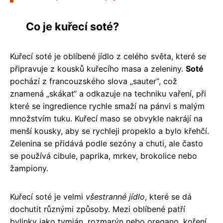
Co je kuřecí soté?
Kuřecí soté je oblíbené jídlo z celého světa, které se
připravuje z kousků kuřecího masa a zeleniny.
Soté
pochází z francouzského slova „sauter“, což
znamená „skákat“ a odkazuje na techniku vaření, při
které se ingredience rychle smaží na pánvi s malým
množstvím tuku. Kuřecí maso se obvykle nakrájí na
menší kousky, aby se rychleji propeklo a bylo křehčí.
Zelenina se přidává podle sezóny a chuti, ale často
se používá cibule, paprika, mrkev, brokolice nebo
žampiony.
Kuřecí soté je velmi
všestranné jídlo
, které se dá
dochutit různými způsoby. Mezi oblíbené patří
bylinky jako tymián, rozmarýn nebo oregano, koření