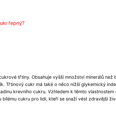
i
cukr řepný?
z cukrové třtiny. Obsahuje vyšší množství minerálů než
čík. Třtinový cukr má také o něco nižší glykemický ind
hladinu krevního cukru. Vzhledem k těmto vlastnostem 
ílému cukru pro lidi, kteří se snaží vést zdravější živ