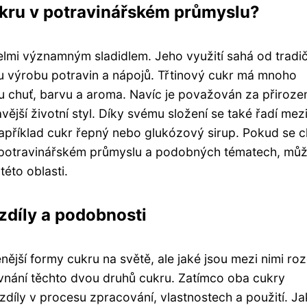
ukru v potravinářském průmyslu?
elmi významným sladidlem. Jeho využití sahá od tradi
 výrobu potravin a nápojů. Třtinový cukr má mnoho
nou chuť, barvu a aroma. Navíc je považován za přiroze
ější životní styl. Díky svému složení se také řadí mez
e například cukr řepný nebo glukózový sirup. Pokud se 
 potravinářském průmyslu a podobných tématech, můž
této oblasti.
ozdíly a podobnosti
nější formy cukru na světě, ale jaké jsou mezi nimi roz
vnání těchto dvou druhů cukru. Zatímco oba cukry
zdíly v procesu zpracování, vlastnostech a použití. Ja