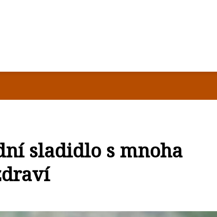
dní sladidlo s mnoha
zdraví