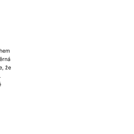
ohem
měrná
e, že
.
é