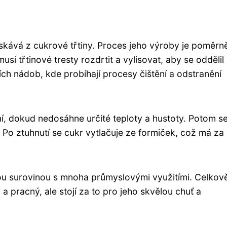
získává z cukrové třtiny. Proces jeho výroby je poměrn
usí třtinové tresty rozdrtit a vylisovat, aby se oddělil
ch nádob, kde probíhají procesy čištění a odstranění
ní, dokud nedosáhne určité teploty a hustoty. Potom s
 Po ztuhnutí se cukr vytlačuje ze formiček, což má za
nou surovinou s mnoha průmyslovými využitími. Celkově
a pracný, ale stojí za to pro jeho skvělou chuť a