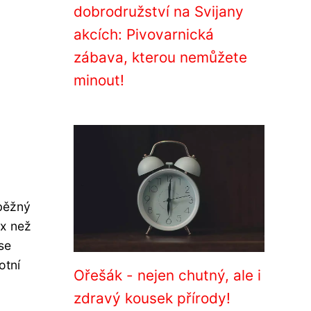
dobrodružství na Svijany
akcích: Pivovarnická
zábava, kterou nemůžete
minout!
 běžný
ex než
se
otní
Ořešák - nejen chutný, ale i
zdravý kousek přírody!