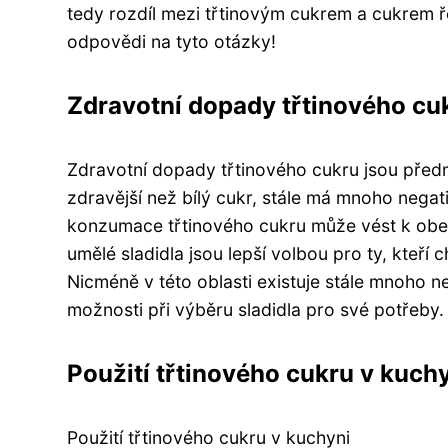
tedy rozdíl mezi třtinovým cukrem a cukrem ře
odpovědi na tyto otázky!
Zdravotní dopady třtinového cu
Zdravotní dopady třtinového cukru jsou předm
zdravější než bílý cukr, stále má mnoho nega
konzumace třtinového cukru může vést k obez
umělé sladidla jsou lepší volbou pro ty, kteří c
Nicméně v této oblasti existuje stále mnoho n
možnosti při výběru sladidla pro své potřeby.
Použití třtinového cukru v kuch
Použití třtinového cukru v kuchyni