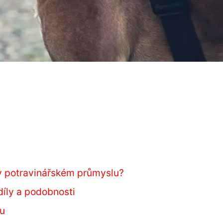
 v potravinářském průmyslu?
díly a podobnosti
ru