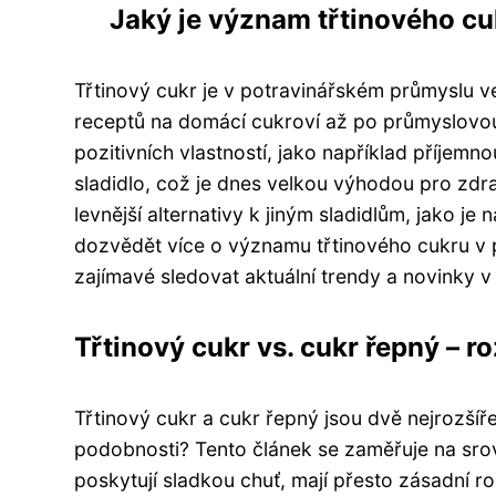
Jaký je význam třtinového c
Třtinový cukr je v potravinářském průmyslu v
receptů na domácí cukroví až po průmyslovou
pozitivních vlastností, jako například příjem
sladidlo, což je dnes velkou výhodou pro zdrav
levnější alternativy k jiným sladidlům, jako j
dozvědět více o významu třtinového cukru v
zajímavé sledovat aktuální trendy a novinky v 
Třtinový cukr vs. cukr řepný – r
Třtinový cukr a cukr řepný jsou dvě nejrozšíře
podobnosti? Tento článek se zaměřuje na sro
poskytují sladkou chuť, mají přesto zásadní ro