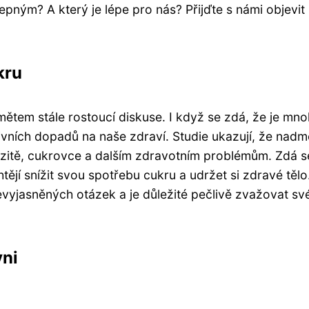
pným? A který je lépe pro nás? Přijďte s námi objevit
kru
ětem stále rostoucí diskuse. I když se zdá, že je mn
tivních dopadů na naše zdraví. Studie ukazují, že nad
itě, cukrovce a dalším zdravotním problémům. Zdá s
htějí snížit svou spotřebu cukru a udržet si zdravé tělo
evyjasněných otázek a je důležité pečlivě zvažovat sv
yni