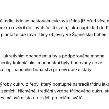
 Indie, kde se pestovala cukrová třtina již před více 
ru rozšířil do jiných částí světa, jako například do P
 plantáže cukrové třtiny objevily ve Španělsku během 
mi lukrativním obchodem a byla podporována mnoha
eriky koloniálními mocnostmi byly budovány nové
 zdroj finančního bohatství pro evropské státy.
ýroby cukru z řepy, který postupně nahradil třtinu jak
 zemích. Nicméně, tradiční výroba třtinového cukru st
es má své místo na trzích po celém světě.