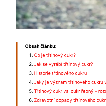
Obsah článku:
Co je třtinový cukr?
Jak se vyrábí třtinový cukr?
Historie třtinového cukru
Jaký je význam třtinového cukru
Třtinový cukr vs. cukr řepný – roz
Zdravotní dopady třtinového cuk