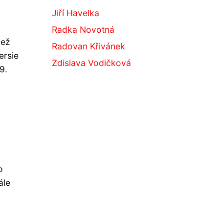
Jiří Havelka
Radka Novotná
než
Radovan Křivánek
ersie
Zdislava Vodičková
9.
o
ále