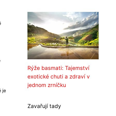
ě
e
Rýže basmati: Tajemství
exotické chuti a zdraví v
jednom zrníčku
 je
Zavařují tady