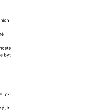
čních
né
i
chcete
e být
díly a
ký je