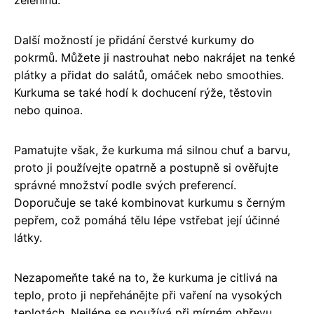
Další možností je přidání čerstvé kurkumy do
pokrmů. Můžete ji nastrouhat nebo nakrájet na tenké
plátky a přidat do salátů, omáček nebo smoothies.
Kurkuma se také hodí k dochucení rýže, těstovin
nebo quinoa.
Pamatujte však, že kurkuma má silnou chuť a barvu,
proto ji používejte opatrně a postupně si ověřujte
správné množství podle svých preferencí.
Doporučuje se také kombinovat kurkumu s černým
pepřem, což pomáhá tělu lépe vstřebat její účinné
látky.
Nezapomeňte také na to, že kurkuma je citlivá na
teplo, proto ji nepřehánějte při vaření na vysokých
teplotách. Nejlépe se používá při mírném ohřevu