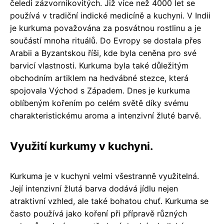
čeledi zázvorníkovitých. Již více než 4000 let se
používá v tradiční indické medicíně a kuchyni. V Indii
je kurkuma považována za posvátnou rostlinu a je
součástí mnoha rituálů. Do Evropy se dostala přes
Arabii a Byzantskou říši, kde byla ceněna pro své
barvicí vlastnosti. Kurkuma byla také důležitým
obchodním artiklem na hedvábné stezce, která
spojovala Východ s Západem. Dnes je kurkuma
oblíbeným kořením po celém světě díky svému
charakteristickému aroma a intenzivní žluté barvě.
Využití kurkumy v kuchyni.
Kurkuma je v kuchyni velmi všestranně využitelná.
Její intenzivní žlutá barva dodává jídlu nejen
atraktivní vzhled, ale také bohatou chuť. Kurkuma se
často používá jako koření při přípravě různých