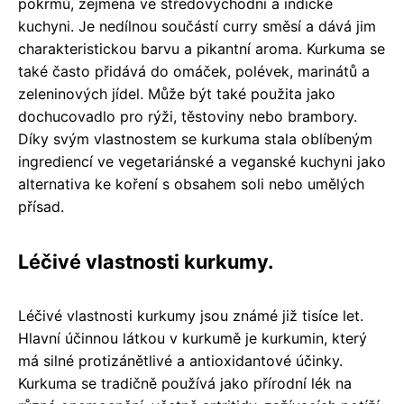
pokrmů, zejména ve středovýchodní a indické
kuchyni. Je nedílnou součástí curry směsí a dává jim
charakteristickou barvu a pikantní aroma. Kurkuma se
také často přidává do omáček, polévek, marinátů a
zeleninových jídel. Může být také použita jako
dochucovadlo pro rýži, těstoviny nebo brambory.
Díky svým vlastnostem se kurkuma stala oblíbeným
ingrediencí ve vegetariánské a veganské kuchyni jako
alternativa ke koření s obsahem soli nebo umělých
přísad.
Léčivé vlastnosti kurkumy.
Léčivé vlastnosti kurkumy jsou známé již tisíce let.
Hlavní účinnou látkou v kurkumě je kurkumin, který
má silné protizánětlivé a antioxidantové účinky.
Kurkuma se tradičně používá jako přírodní lék na