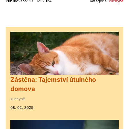
Publikováno: 13. 02. 2024
Kategorie:
kuchyně
Zástěna: Tajemství útulného
domova
kuchyně
08. 02. 2025