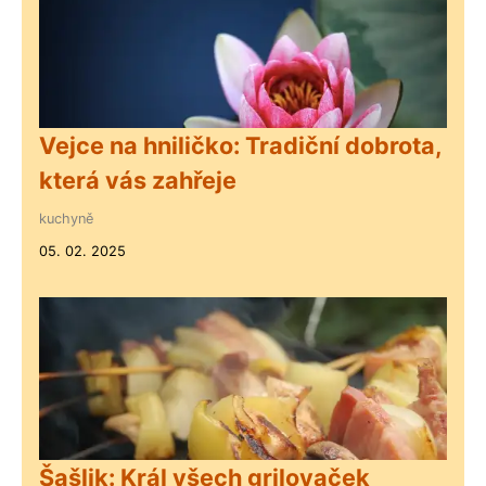
Vejce na hniličko: Tradiční dobrota,
která vás zahřeje
kuchyně
05. 02. 2025
Šašlik: Král všech grilovaček