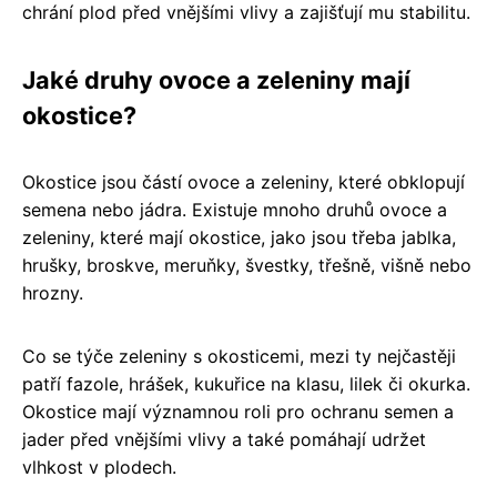
chrání plod před vnějšími vlivy a zajišťují mu stabilitu.
Jaké druhy ovoce a zeleniny mají
okostice?
Okostice jsou částí ovoce a zeleniny, které obklopují
semena nebo jádra. Existuje mnoho druhů ovoce a
zeleniny, které mají okostice, jako jsou třeba jablka,
hrušky, broskve, meruňky, švestky, třešně, višně nebo
hrozny.
Co se týče zeleniny s okosticemi, mezi ty nejčastěji
patří fazole, hrášek, kukuřice na klasu, lilek či okurka.
Okostice mají významnou roli pro ochranu semen a
jader před vnějšími vlivy a také pomáhají udržet
vlhkost v plodech.