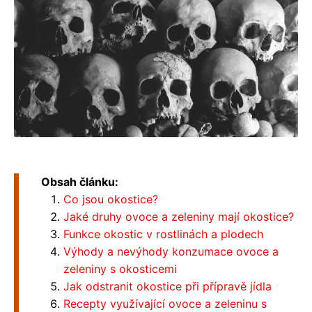
Obsah článku:
Co jsou okostice?
Jaké druhy ovoce a zeleniny mají okostice?
Funkce okostic v rostlinách a plodech
Výhody a nevýhody konzumace ovoce a
zeleniny s okosticemi
Jak odstranit okostice při přípravě jídla
Recepty využívající ovoce a zeleninu s