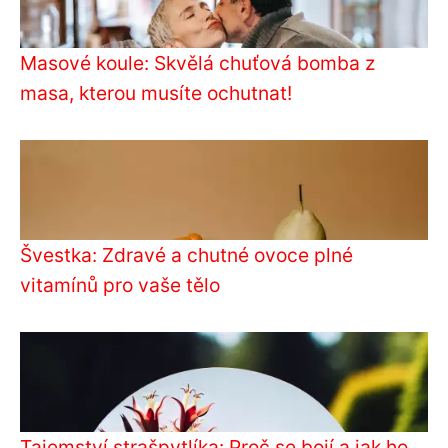
Masové koule: Skvělá chuťová bomba z
masa, kterou musíte ochutnat!
Švestka: Zdravé a chutné ovoce plné
vitamínů pro vaše tělo
Tajemství strašpytlíka: Proč se bojí a jak ho