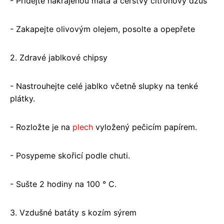
- Přidejte nakrájenou máta a čerstvý citrónový džus
- Zakapejte olivovým olejem, posolte a opepřete
2. Zdravé jablkové chipsy
- Nastrouhejte celé jablko včetně slupky na tenké
plátky.
- Rozložte je na
plech
vyložený pečicím papírem.
- Posypeme skořicí podle chuti.
- Sušte 2 hodiny na 100 ° C.
3. Vzdušné batáty s kozím sýrem