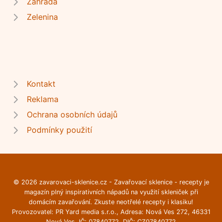
Zahrada
Zelenina
Kontakt
Reklama
Ochrana osobních údajů
Podmínky použití
© 2026 zavarovaci-sklenice.cz - Zavařovací sklenice - recepty je
magazín plný inspirativních nápadů na využití skleniček při
domácím zavařování. Zkuste neotřelé recepty i klasiku!
Provozovatel: PR Yard media s.r.o., Adresa: Nová Ves 272, 46331
Nová Ves, IČ: 07840772, DIČ: CZ07840772