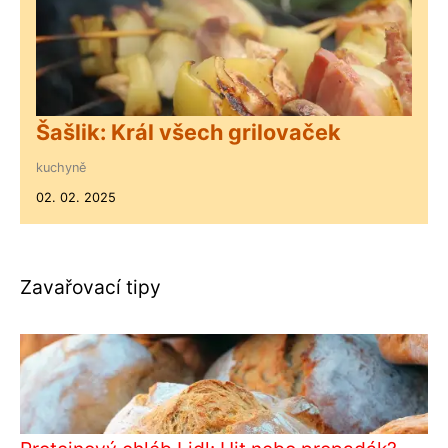
Šašlik: Král všech grilovaček
kuchyně
02. 02. 2025
Zavařovací tipy