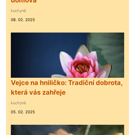
kuchyně
08. 02. 2025
Vejce na hniličko: Tradiční dobrota,
která vás zahřeje
kuchyně
05. 02. 2025