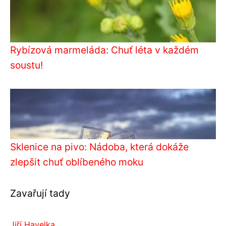
Rybízová marmeláda: Chuť léta v každém
soustu!
Sklenice na pivo: Nádoba, která dokáže
zlepšit chuť oblíbeného moku
Zavařují tady
Jiří Havelka