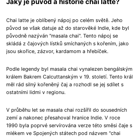
Jaký je původ a historie chai latte?
Chai latte je oblíbený nápoj po celém světě. Jeho
původ se však datuje až do starověké Indie, kde byl
původně nazýván "masala chai". Tento nápoj se
skládá z čajových lístků smíchaných s kořením, jako
jsou skořice, zázvor, kardamom a hřebíček.
Podle legendy byl masala chai vynalezen bengálským
králem Bakrem Calcuttanským v 19. století. Tento král
měl rád silný kořeněný čaj a rozhodl se jej sdílet s
ostatními lidmi v regionu.
V průběhu let se masala chai rozšířil do sousedních
zemí a nakonec přesahoval hranice Indie. V roce
1990 byla poprvé servírována verze této směsi čaje s
mlékem ve Spojených státech pod názvem "chai