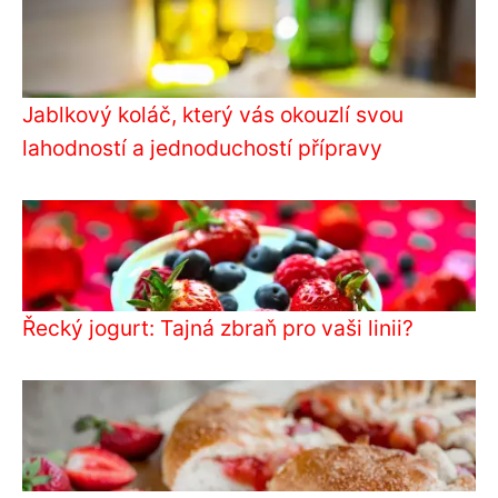
Jablkový koláč, který vás okouzlí svou
lahodností a jednoduchostí přípravy
Řecký jogurt: Tajná zbraň pro vaši linii?