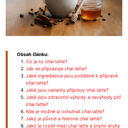
Obsah článku:
Co je to chai latte?
Jak se připravuje chai latte?
Jaké ingredience jsou potřebné k přípravě
chai latte?
Jaké jsou varianty přípravy chai latte?
Jaké jsou zdravotní výhody a nevýhody pití
chai latte?
Kde je možné si ochutnat chai latte?
Jaký je původ a historie chai latte?
Jaký je rozdíl mezi chai latte a jinými druhy