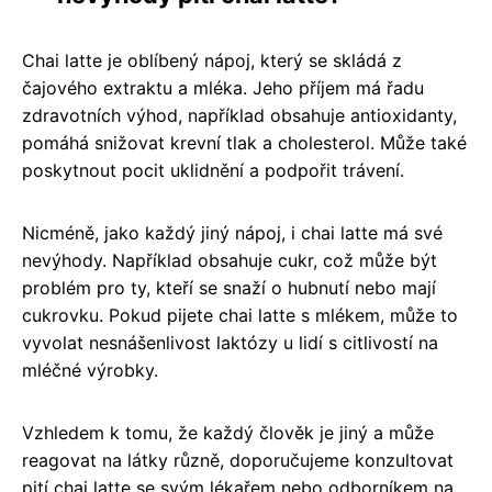
Chai latte je oblíbený nápoj, který se skládá z
čajového extraktu a mléka. Jeho příjem má řadu
zdravotních výhod, například obsahuje antioxidanty,
pomáhá snižovat krevní tlak a cholesterol. Může také
poskytnout pocit uklidnění a podpořit trávení.
Nicméně, jako každý jiný nápoj, i chai latte má své
nevýhody. Například obsahuje cukr, což může být
problém pro ty, kteří se snaží o hubnutí nebo mají
cukrovku. Pokud pijete chai latte s mlékem, může to
vyvolat nesnášenlivost laktózy u lidí s citlivostí na
mléčné výrobky.
Vzhledem k tomu, že každý člověk je jiný a může
reagovat na látky různě, doporučujeme konzultovat
pití chai latte se svým lékařem nebo odborníkem na