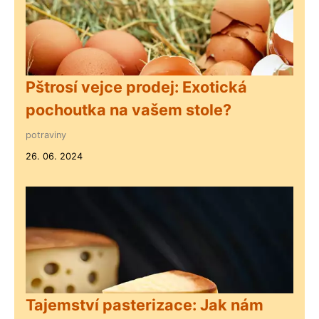
Pštrosí vejce prodej: Exotická
pochoutka na vašem stole?
potraviny
26. 06. 2024
Tajemství pasterizace: Jak nám