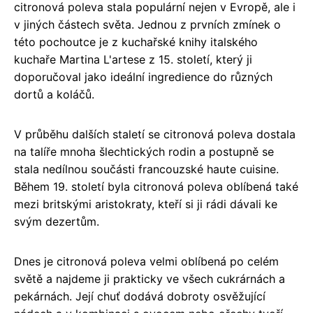
citronová poleva stala populární nejen v Evropě, ale i
v jiných částech světa. Jednou z prvních zmínek o
této pochoutce je z kuchařské knihy italského
kuchaře Martina L'artese z 15. století, který ji
doporučoval jako ideální ingredience do různých
dortů a koláčů.
V průběhu dalších staletí se citronová poleva dostala
na talíře mnoha šlechtických rodin a postupně se
stala nedílnou součásti francouzské haute cuisine.
Během 19. století byla citronová poleva oblíbená také
mezi britskými aristokraty, kteří si ji rádi dávali ke
svým dezertům.
Dnes je citronová poleva velmi oblíbená po celém
světě a najdeme ji prakticky ve všech cukrárnách a
pekárnách. Její chuť dodává dobroty osvěžující