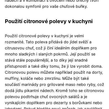
nádech a v kombinaci s ovocem nebo ořechy tvoří
dokonalou symfonii pro vaše chuťové buňky.
Použití citronové polevy v kuchyni
Použití citronové polevy v kuchyni je velmi
rozmanité. Tato poleva přidává do jídel svěží a
citrusovou chuť, což ji činí ideálním doplňkem pro
mnoho sladkých i slaných pokrmů. Její použití se
stává stále populárnější, a to díky její snadné
přístupnosti a také díky tomu, že ji lze vyrobit doma.
Citronovou polevu můžete například použít na dorty,
muffiny, koláče nebo zmrzlinu. Může být také
součástí marinády pro grilované maso nebo ryby, což
dodá jídlu pikantní nádech. Kromě toho se citronovou
polevou podtrhuje chuť ovocných salátů a je
vynikajícím doplňkem pro dezerty s borůvkami nebo
jahodami. Pokud hledáte nový způsob, jak ozvláštnit