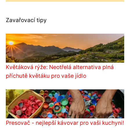
Zavařovací tipy
Květáková rýže: Neotřelá alternativa plná
příchutě květáku pro vaše jídlo
Presovač - nejlepší kávovar pro vaši kuchyni!