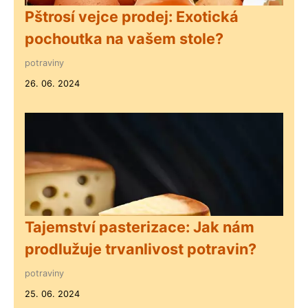
Pštrosí vejce prodej: Exotická
pochoutka na vašem stole?
potraviny
26. 06. 2024
Tajemství pasterizace: Jak nám
prodlužuje trvanlivost potravin?
potraviny
25. 06. 2024