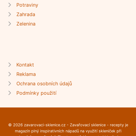
Potraviny
Zahrada
Zelenina
Kontakt
Reklama
Ochrana osobních údajů
Podmínky použití
© 2026 zavarovaci-sklenice.cz - Zavařovací sklenice - recepty je
magazín plný inspirativních nápadů na využití skleniček při