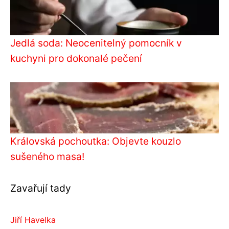
Jedlá soda: Neocenitelný pomocník v
kuchyni pro dokonalé pečení
Královská pochoutka: Objevte kouzlo
sušeného masa!
Zavařují tady
Jiří Havelka