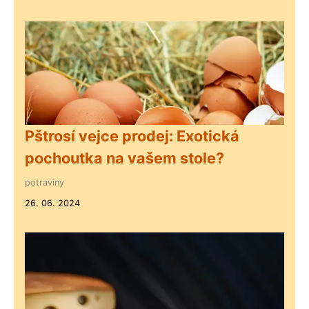
Pštrosí vejce prodej: Exotická
pochoutka na vašem stole?
potraviny
26. 06. 2024