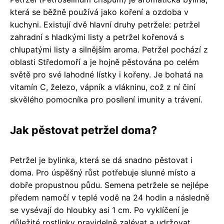
která se běžně používá jako koření a ozdoba v
kuchyni. Existují dvě hlavní druhy petržele: petržel
zahradní s hladkými listy a petržel kořenová s
chlupatými listy a silnějším aroma. Petržel pochází z
oblasti Středomoří a je hojně pěstována po celém
světě pro své lahodné lístky i kořeny. Je bohatá na
vitamín C, železo, vápník a vlákninu, což z ní činí
skvělého pomocníka pro posílení imunity a trávení.
Jak pěstovat petržel doma?
Petržel je bylinka, která se dá snadno pěstovat i
doma. Pro úspěšný růst potřebuje slunné místo a
dobře propustnou půdu. Semena petržele se nejlépe
předem namočí v teplé vodě na 24 hodin a následně
se vysévají do hloubky asi 1 cm. Po vyklíčení je
důležité rostlinky pravidelně zalévat a udržovat