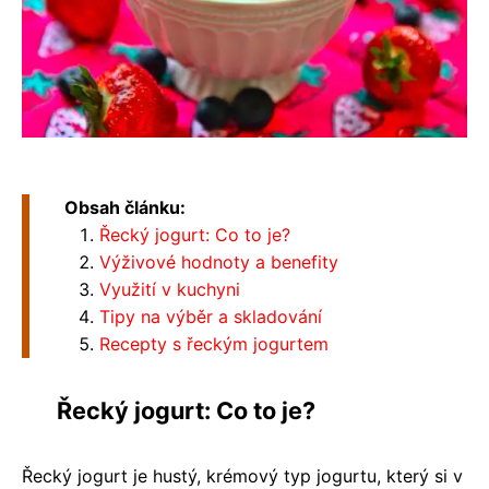
Obsah článku:
Řecký jogurt: Co to je?
Výživové hodnoty a benefity
Využití v kuchyni
Tipy na výběr a skladování
Recepty s řeckým jogurtem
Řecký jogurt: Co to je?
Řecký jogurt je hustý, krémový typ jogurtu, který si v