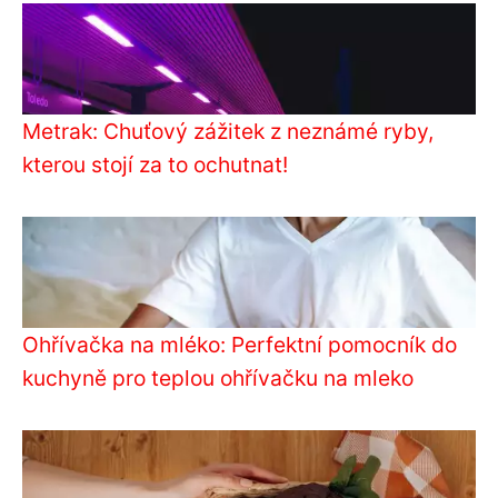
Metrak: Chuťový zážitek z neznámé ryby,
kterou stojí za to ochutnat!
Ohřívačka na mléko: Perfektní pomocník do
kuchyně pro teplou ohřívačku na mleko