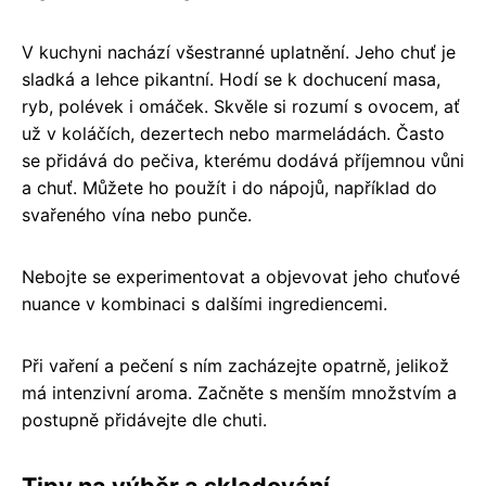
V kuchyni nachází všestranné uplatnění. Jeho chuť je
sladká a lehce pikantní. Hodí se k dochucení masa,
ryb, polévek i omáček. Skvěle si rozumí s ovocem, ať
už v koláčích, dezertech nebo marmeládách. Často
se přidává do pečiva, kterému dodává příjemnou vůni
a chuť. Můžete ho použít i do nápojů, například do
svařeného vína nebo punče.
Nebojte se experimentovat a objevovat jeho chuťové
nuance v kombinaci s dalšími ingrediencemi.
Při vaření a pečení s ním zacházejte opatrně, jelikož
má intenzivní aroma. Začněte s menším množstvím a
postupně přidávejte dle chuti.
Tipy na výběr a skladování