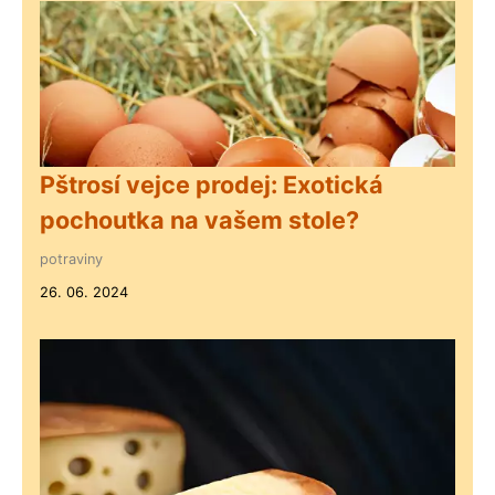
Pštrosí vejce prodej: Exotická
pochoutka na vašem stole?
potraviny
26. 06. 2024