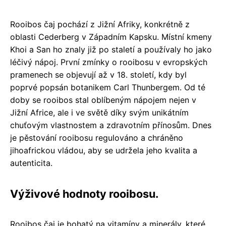
Rooibos čaj pochází z Jižní Afriky, konkrétně z
oblasti Cederberg v Západním Kapsku. Místní kmeny
Khoi a San ho znaly již po staletí a používaly ho jako
léčivý nápoj. První zmínky o rooibosu v evropských
pramenech se objevují až v 18. století, kdy byl
poprvé popsán botanikem Carl Thunbergem. Od té
doby se rooibos stal oblíbeným nápojem nejen v
Jižní Africe, ale i ve světě díky svým unikátním
chuťovým vlastnostem a zdravotním přínosům. Dnes
je pěstování rooibosu regulováno a chráněno
jihoafrickou vládou, aby se udržela jeho kvalita a
autenticita.
Výživové hodnoty rooibosu.
Rooibos čaj je bohatý na vitamíny a minerály, které