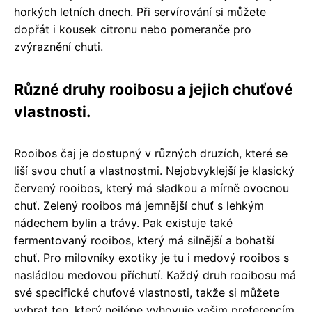
horkých letních dnech. Při servírování si můžete
dopřát i kousek citronu nebo pomeranče pro
zvýraznění chuti.
Různé druhy rooibosu a jejich chuťové
vlastnosti.
Rooibos čaj je dostupný v různých druzích, které se
liší svou chutí a vlastnostmi. Nejobvyklejší je klasický
červený rooibos, který má sladkou a mírně ovocnou
chuť. Zelený rooibos má jemnější chuť s lehkým
nádechem bylin a trávy. Pak existuje také
fermentovaný rooibos, který má silnější a bohatší
chuť. Pro milovníky exotiky je tu i medový rooibos s
nasládlou medovou příchutí. Každý druh rooibosu má
své specifické chuťové vlastnosti, takže si můžete
vybrat ten, který nejlépe vyhovuje vašim preferencím.