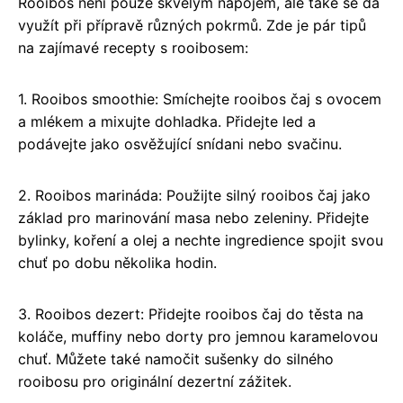
Rooibos není pouze skvělým nápojem, ale také se dá
využít při přípravě různých pokrmů. Zde je pár tipů
na zajímavé recepty s rooibosem:
1. Rooibos smoothie: Smíchejte rooibos čaj s ovocem
a mlékem a mixujte dohladka. Přidejte led a
podávejte jako osvěžující snídani nebo svačinu.
2. Rooibos marináda: Použijte silný rooibos čaj jako
základ pro marinování masa nebo zeleniny. Přidejte
bylinky, koření a olej a nechte ingredience spojit svou
chuť po dobu několika hodin.
3. Rooibos dezert: Přidejte rooibos čaj do těsta na
koláče, muffiny nebo dorty pro jemnou karamelovou
chuť. Můžete také namočit sušenky do silného
rooibosu pro originální dezertní zážitek.