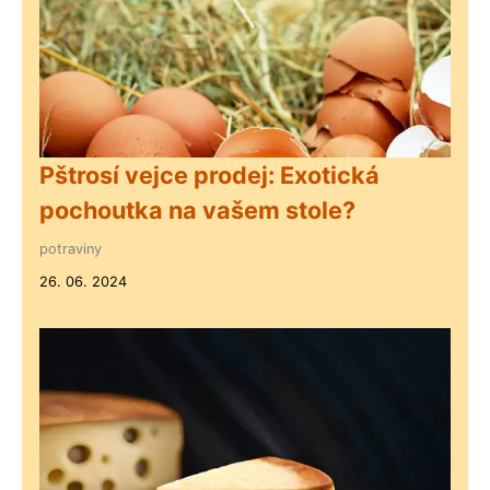
Pštrosí vejce prodej: Exotická
pochoutka na vašem stole?
potraviny
26. 06. 2024