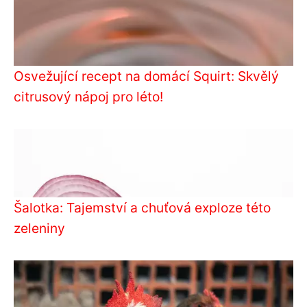
Osvežující recept na domácí Squirt: Skvělý
citrusový nápoj pro léto!
Šalotka: Tajemství a chuťová exploze této
zeleniny