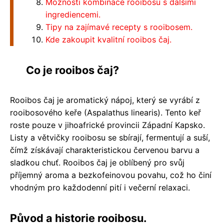
Možnosti kombinace rooibosu s dalšími
ingrediencemi.
Tipy na zajímavé recepty s rooibosem.
Kde zakoupit kvalitní rooibos čaj.
Co je rooibos čaj?
Rooibos čaj je aromatický nápoj, který se vyrábí z
rooibosového keře (Aspalathus linearis). Tento keř
roste pouze v jihoafrické provincii Západní Kapsko.
Listy a větvičky rooibosu se sbírají, fermentují a suší,
čímž získávají charakteristickou červenou barvu a
sladkou chuť. Rooibos čaj je oblíbený pro svůj
příjemný aroma a bezkofeinovou povahu, což ho činí
vhodným pro každodenní pití i večerní relaxaci.
Původ a historie rooibosu.