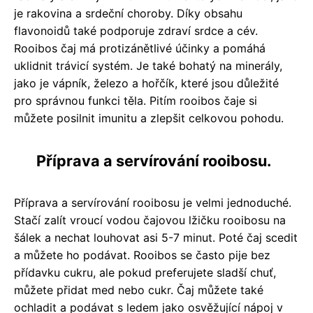
je rakovina a srdeční choroby. Díky obsahu
flavonoidů také podporuje zdraví srdce a cév.
Rooibos čaj má protizánětlivé účinky a pomáhá
uklidnit trávicí systém. Je také bohatý na minerály,
jako je vápník, železo a hořčík, které jsou důležité
pro správnou funkci těla. Pitím rooibos čaje si
můžete posilnit imunitu a zlepšit celkovou pohodu.
Příprava a servírování rooibosu.
Příprava a servírování rooibosu je velmi jednoduché.
Stačí zalít vroucí vodou čajovou lžičku rooibosu na
šálek a nechat louhovat asi 5-7 minut. Poté čaj scedit
a můžete ho podávat. Rooibos se často pije bez
přídavku cukru, ale pokud preferujete sladší chuť,
můžete přidat med nebo cukr. Čaj můžete také
ochladit a podávat s ledem jako osvěžující nápoj v