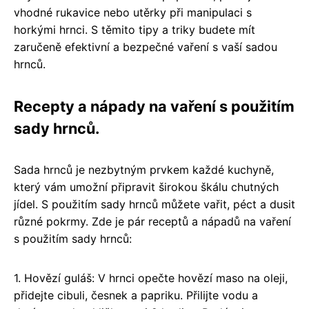
vhodné rukavice nebo utěrky při manipulaci s
horkými hrnci. S těmito tipy a triky budete mít
zaručeně efektivní a bezpečné vaření s vaší sadou
hrnců.
Recepty a nápady na vaření s použitím
sady hrnců.
Sada hrnců je nezbytným prvkem každé kuchyně,
který vám umožní připravit širokou škálu chutných
jídel. S použitím sady hrnců můžete vařit, péct a dusit
různé pokrmy. Zde je pár receptů a nápadů na vaření
s použitím sady hrnců:
1. Hovězí guláš: V hrnci opečte hovězí maso na oleji,
přidejte cibuli, česnek a papriku. Přilijte vodu a