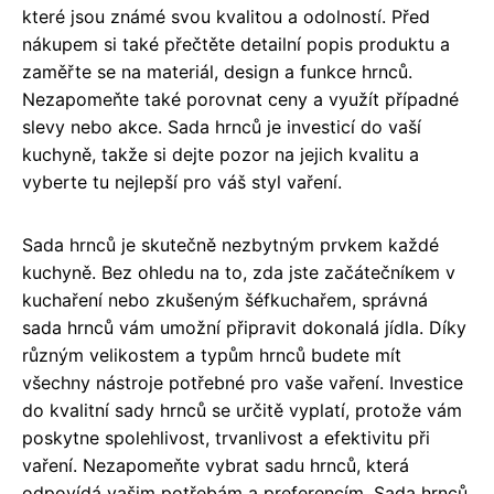
které jsou známé svou kvalitou a odolností. Před
nákupem si také přečtěte detailní popis produktu a
zaměřte se na materiál, design a funkce hrnců.
Nezapomeňte také porovnat ceny a využít případné
slevy nebo akce. Sada hrnců je investicí do vaší
kuchyně, takže si dejte pozor na jejich kvalitu a
vyberte tu nejlepší pro váš styl vaření.
Sada hrnců je skutečně nezbytným prvkem každé
kuchyně. Bez ohledu na to, zda jste začátečníkem v
kuchaření nebo zkušeným šéfkuchařem, správná
sada hrnců vám umožní připravit dokonalá jídla. Díky
různým velikostem a typům hrnců budete mít
všechny nástroje potřebné pro vaše vaření. Investice
do kvalitní sady hrnců se určitě vyplatí, protože vám
poskytne spolehlivost, trvanlivost a efektivitu při
vaření. Nezapomeňte vybrat sadu hrnců, která
odpovídá vašim potřebám a preferencím. Sada hrnců