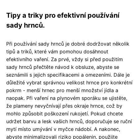
Tipy a triky pro efektivní používání
sady hrnců.
Při používání sady hrnců je dobré dodržovat několik
tipů a triků, které vám pomohou dosáhnout
efektivního vaření. Za prvé, vždy si před použitím
sady hrnců přečtěte návod k obsluze, abyste se
seznámili s jejich specifikacemi a omezeními. Dále je
důležité vybrat správnou velikost hrnce pro konkrétní
pokrm - menší hrnec pro menší množství jídla a
naopak. Při vaření na plynovém sporáku se ujistěte,
že plameny nevyčnívají přes okraje hrnce, což by
mohlo způsobit poškození rukojetí. Pokud chcete
udržet barvu a lesk vašich hrnců, doporučuje se ruční
mytí místo umývání v myčce nádobí. A nakonec,
abyste minimalizovali riziko popálenin, použijte