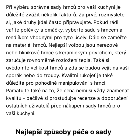
Při výběru správné sady hrnců pro vaši kuchyni je
důležité zvážit několik faktorů. Za prvé, rozmyslete
si, jaké druhy jídel často připravujete. Pokud rádi
vaříte polévky a omáčky, vyberte sadu s hrncem a
rendlíkem vhodnými pro tyto účely. Dále se zaměřte
na materiál hrnců. Nejlepší volbou jsou nerezové
nebo hliníkové hrnce s keramickým povrchem, který
zaručuje rovnoměrné rozložení tepla. Také si
uvědomte velikost hrnců a zda se budou vejít na vaši
sporák nebo do trouby. Kvalitní rukojeť je také
důležitá pro pohodlné manipulování s hrnci.
Pamatujte také na to, že cena nemusí vždy znamenat
kvalitu - pečlivě si prostudujte recenze a doporučení
ostatních uživatelů před nákupem sady hrnců pro
vaši kuchyni.
Nejlepší způsoby péče o sady