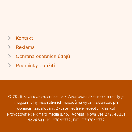
Kontakt
Reklama
Ochrana osobních údajů
Podmínky použití
© 2026 zavarovaci-sklenice.cz - Zavařovací sklenice - recepty je
magazín plný inspirativních nápadů na využití skleniček při
domácím zavařování. Zkuste neotřelé recepty i klasiku!
Provozovatel: PR Yard media s.r.o., Adresa: Nová Ves 272, 46331
Nová Ves, IČ: 07840772, DIČ: CZ07840772