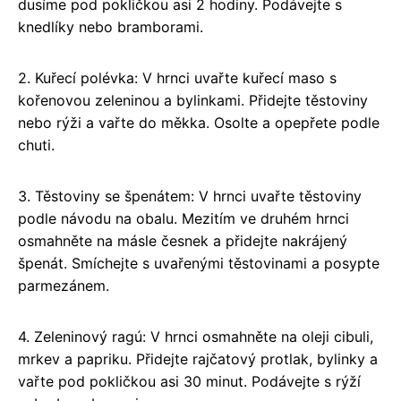
dusíme pod pokličkou asi 2 hodiny. Podávejte s
knedlíky nebo bramborami.
2. Kuřecí polévka: V hrnci uvařte kuřecí maso s
kořenovou zeleninou a bylinkami. Přidejte těstoviny
nebo rýži a vařte do měkka. Osolte a opepřete podle
chuti.
3. Těstoviny se špenátem: V hrnci uvařte těstoviny
podle návodu na obalu. Mezitím ve druhém hrnci
osmahněte na másle česnek a přidejte nakrájený
špenát. Smíchejte s uvařenými těstovinami a posypte
parmezánem.
4. Zeleninový ragú: V hrnci osmahněte na oleji cibuli,
mrkev a papriku. Přidejte rajčatový protlak, bylinky a
vařte pod pokličkou asi 30 minut. Podávejte s rýží