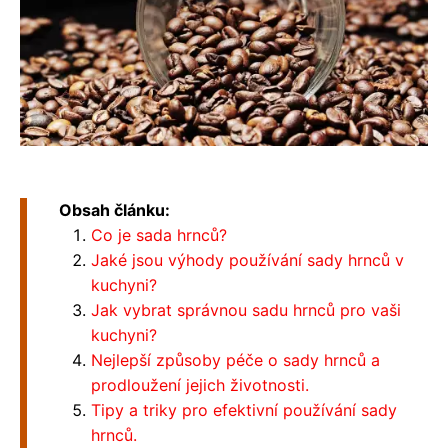
Obsah článku:
Co je sada hrnců?
Jaké jsou výhody používání sady hrnců v
kuchyni?
Jak vybrat správnou sadu hrnců pro vaši
kuchyni?
Nejlepší způsoby péče o sady hrnců a
prodloužení jejich životnosti.
Tipy a triky pro efektivní používání sady
hrnců.