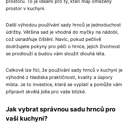
prostoru. To je ideální pro ty, kteří mají omezený
prostor v kuchyni.
Další výhodou používání sady hrnců je jednoduchost
údržby. Většina sad je vhodná do myčky na nádobí,
což usnadňuje čištění. Navíc, pokud pečlivě
dodržujete pokyny pro péči o hrnce, jejich životnost
se prodlouží a budou vám sloužit dlouhá léta.
Celkově lze říci, že používání sady hrnců v kuchyni je
výhodné z hlediska praktičnosti, kvality a úspory
místa. Je to investice, která se vyplatí a pomůže vám
připravit skvělá jídla pro vaše blízké.
Jak vybrat správnou sadu hrnců pro
vaši kuchyni?