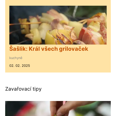
Šašlik: Král všech grilovaček
kuchyně
02. 02. 2025
Zavařovací tipy