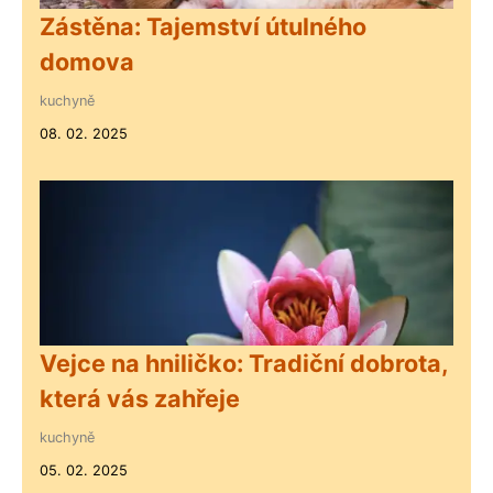
Zástěna: Tajemství útulného
domova
kuchyně
08. 02. 2025
Vejce na hniličko: Tradiční dobrota,
která vás zahřeje
kuchyně
05. 02. 2025