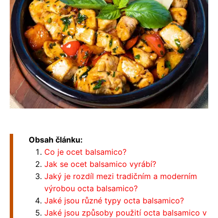
Obsah článku:
Co je ocet balsamico?
Jak se ocet balsamico vyrábí?
Jaký je rozdíl mezi tradičním a moderním
výrobou octa balsamico?
Jaké jsou různé typy octa balsamico?
Jaké jsou způsoby použití octa balsamico v