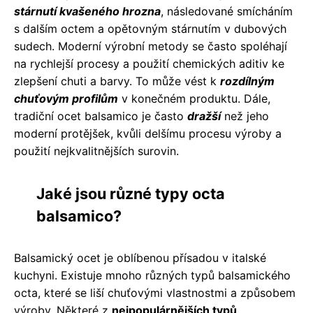
stárnutí kvašeného hrozna
, následované smícháním
s dalším octem a opětovným stárnutím v dubových
sudech. Moderní výrobní metody se často spoléhají
na rychlejší procesy a použití chemických aditiv ke
zlepšení chuti a barvy. To může vést k
rozdílným
chuťovým profilům
v konečném produktu. Dále,
tradiční ocet balsamico je často
dražší
než jeho
moderní protějšek, kvůli delšímu procesu výroby a
použití nejkvalitnějších surovin.
Jaké jsou různé typy octa
balsamico?
Balsamický ocet je oblíbenou přísadou v italské
kuchyni. Existuje mnoho různých typů balsamického
octa, které se liší chuťovými vlastnostmi a způsobem
výroby. Některé z
nejpopulárnějších typů