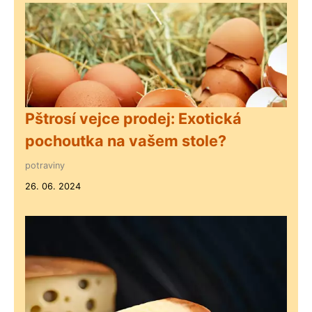
Pštrosí vejce prodej: Exotická
pochoutka na vašem stole?
potraviny
26. 06. 2024