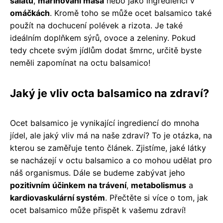
salátu
,
marinování masa
nebo jako ingredienci v
omáčkách
. Kromě toho se může ocet balsamico také
použít na dochucení polévek a rizota. Je také
ideálním doplňkem sýrů, ovoce a zeleniny. Pokud
tedy chcete svým jídlům dodat šmrnc, určitě byste
neměli zapomínat na octu balsamico!
Jaký je vliv octa balsamico na zdraví?
Ocet balsamico je vynikající ingrediencí do mnoha
jídel, ale jaký vliv má na naše zdraví? To je otázka, na
kterou se zaměřuje tento článek. Zjistíme, jaké látky
se nacházejí v octu balsamico a co mohou udělat pro
náš organismus. Dále se budeme zabývat jeho
pozitivním účinkem na trávení
,
metabolismus
a
kardiovaskulární systém
. Přečtěte si více o tom, jak
ocet balsamico může přispět k vašemu zdraví!