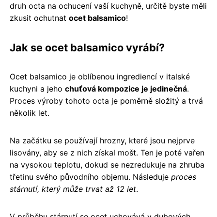
druh octa na ochucení vaší kuchyně, určitě byste měli
zkusit ochutnat
ocet balsamico
!
Jak se ocet balsamico vyrábí?
Ocet balsamico je oblíbenou ingrediencí v italské
kuchyni a jeho
chuťová kompozice je jedinečná
.
Proces výroby tohoto octa je poměrně složitý a trvá
několik let.
Na začátku se používají hrozny, které jsou nejprve
lisovány, aby se z nich získal mošt. Ten je poté vařen
na vysokou teplotu, dokud se nezredukuje na zhruba
třetinu svého původního objemu. Následuje
proces
stárnutí, který může trvat až 12 let
.
V průběhu stárnutí se ocet uchovává v dubových