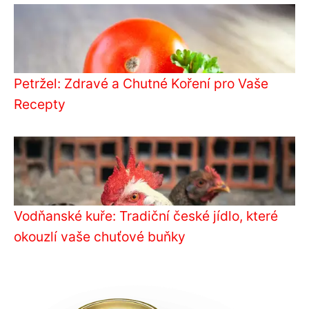
Petržel: Zdravé a Chutné Koření pro Vaše
Recepty
Vodňanské kuře: Tradiční české jídlo, které
okouzlí vaše chuťové buňky