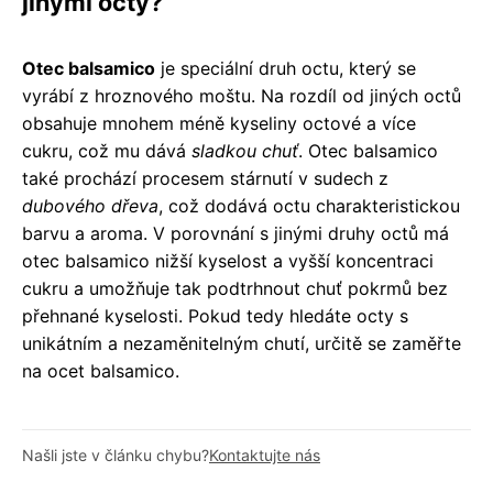
jinými octy?
Otec balsamico
je speciální druh octu, který se
vyrábí z hroznového moštu. Na rozdíl od jiných octů
obsahuje mnohem méně kyseliny octové a více
cukru, což mu dává
sladkou chuť
. Otec balsamico
také prochází procesem stárnutí v sudech z
dubového dřeva
, což dodává octu charakteristickou
barvu a aroma. V porovnání s jinými druhy octů má
otec balsamico nižší kyselost a vyšší koncentraci
cukru a umožňuje tak podtrhnout chuť pokrmů bez
přehnané kyselosti. Pokud tedy hledáte octy s
unikátním a nezaměnitelným chutí, určitě se zaměřte
na ocet balsamico.
Našli jste v článku chybu?
Kontaktujte nás