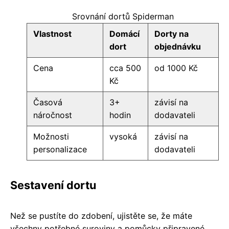
Srovnání dortů Spiderman
Vlastnost
Domácí
Dorty na
dort
objednávku
Cena
cca 500
od 1000 Kč
Kč
Časová
3+
závisí na
náročnost
hodin
dodavateli
Možnosti
vysoká
závisí na
personalizace
dodavateli
Sestavení dortu
Než se pustíte do zdobení, ujistěte se, že máte
všechny potřebné suroviny a pomůcky připravené.