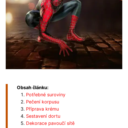
Obsah článku:
Potřebné suroviny
Pečení korpusu
Příprava krému
Sestavení dortu
Dekorace pavoučí sítě