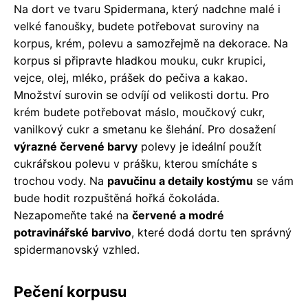
Na dort ve tvaru Spidermana, který nadchne malé i
velké fanoušky, budete potřebovat suroviny na
korpus, krém, polevu a samozřejmě na dekorace. Na
korpus si připravte hladkou mouku, cukr krupici,
vejce, olej, mléko, prášek do pečiva a kakao.
Množství surovin se odvíjí od velikosti dortu. Pro
krém budete potřebovat máslo, moučkový cukr,
vanilkový cukr a smetanu ke šlehání. Pro dosažení
výrazné červené barvy
polevy je ideální použít
cukrářskou polevu v prášku, kterou smícháte s
trochou vody. Na
pavučinu a detaily kostýmu
se vám
bude hodit rozpuštěná hořká čokoláda.
Nezapomeňte také na
červené a modré
potravinářské barvivo
, které dodá dortu ten správný
spidermanovský vzhled.
Pečení korpusu