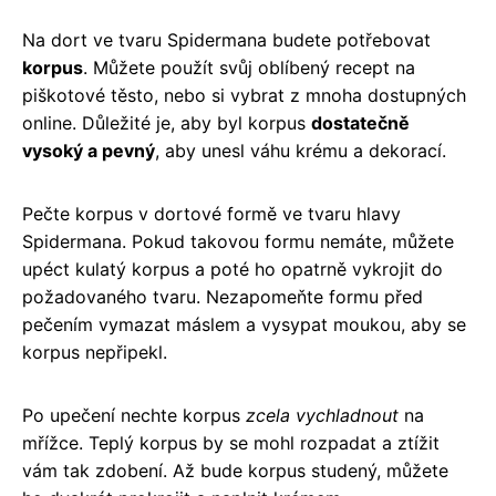
Na dort ve tvaru Spidermana budete potřebovat
korpus
. Můžete použít svůj oblíbený recept na
piškotové těsto, nebo si vybrat z mnoha dostupných
online. Důležité je, aby byl korpus
dostatečně
vysoký a pevný
, aby unesl váhu krému a dekorací.
Pečte korpus v dortové formě ve tvaru hlavy
Spidermana. Pokud takovou formu nemáte, můžete
upéct kulatý korpus a poté ho opatrně vykrojit do
požadovaného tvaru. Nezapomeňte formu před
pečením vymazat máslem a vysypat moukou, aby se
korpus nepřipekl.
Po upečení nechte korpus
zcela vychladnout
na
mřížce. Teplý korpus by se mohl rozpadat a ztížit
vám tak zdobení. Až bude korpus studený, můžete