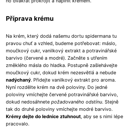
ho dvakrát prokrojit a naplnit krémem.
Příprava krému
Na krém, který dodá našemu dortu spidermana tu
pravou chuť a vzhled, budeme potřebovat: máslo,
moučkový cukr, vanilkový extrakt a potravinářské
barvivo (červené a modré). Začněte s utřením
změklého másla do hladka. Postupně zašlehávejte
moučkový cukr, dokud krém nezesvětlá a nebude
nadýchaný
. Přidejte vanilkový extrakt pro aroma.
Nyní rozdělte krém na dvě poloviny. Do jedné
poloviny vmíchejte červené potravinářské barvivo,
dokud nedosáhnete
požadovaného odstínu
. Stejně
tak do druhé poloviny vmíchejte modré barvivo.
Krémy dejte do lednice ztuhnout
, aby se s nimi lépe
pracovalo.