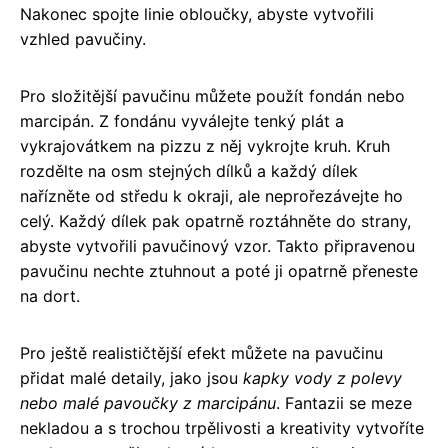
Nakonec spojte linie obloučky, abyste vytvořili
vzhled pavučiny.
Pro složitější pavučinu můžete použít fondán nebo
marcipán. Z fondánu vyválejte tenký plát a
vykrajovátkem na pizzu z něj vykrojte kruh. Kruh
rozdělte na osm stejných dílků a každý dílek
nařízněte od středu k okraji, ale neprořezávejte ho
celý. Každý dílek pak opatrně roztáhněte do strany,
abyste vytvořili pavučinový vzor. Takto připravenou
pavučinu nechte ztuhnout a poté ji opatrně přeneste
na dort.
Pro ještě realističtější efekt můžete na pavučinu
přidat malé detaily, jako jsou
kapky vody z polevy
nebo malé pavoučky z marcipánu
. Fantazii se meze
nekladou a s trochou trpělivosti a kreativity vytvoříte