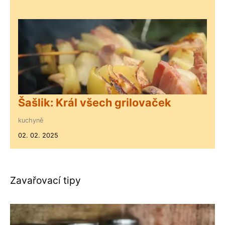
Šašlik: Král všech grilovaček
kuchyně
02. 02. 2025
Zavařovací tipy