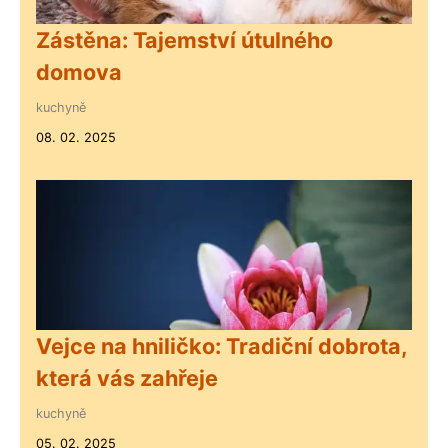
Zástěna: Tajemství útulného
domova
kuchyně
08. 02. 2025
Vejce na hniličko: Tradiční dobrota,
která vás zahřeje
kuchyně
05. 02. 2025