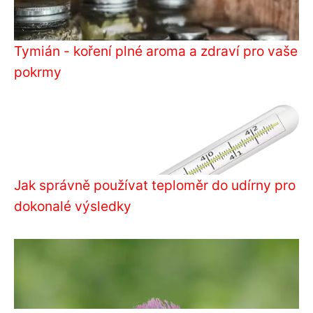
Tymián - koření plné aroma a zdraví pro vaše
pokrmy
Jak správně používat teploměr do udírny pro
dokonalé výsledky