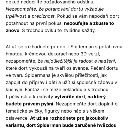
dokud nedocílíte požadovaného odstínu.
Nezapomeňte, že potahování dortu vyžaduje
trpělivost a preciznost.
Pokud se vám nepodaří dort
potahnout na první pokus,
nezoufejte a zkuste to
znovu
. S trochou cviku to zvládne každý.
Ať už se rozhodnete pro dort Spiderman s potahovou
hmotou, krémovou dekorací nebo 3D verzí,
nezapomeňte, že
nejdůležitější je radost a nadšení
,
které dort vykouzlí na tváři oslavence. Pečení dortu
ve tvaru Spidermana je skvělou příležitostí, jak
zapojit do příprav i děti a užít si společně zábavu v
kuchyni. Fantazii se meze nekladou a s trochou
trpělivosti a kreativity
vytvoříte dort, na který
budete právem pyšní
. Nezapomeňte dort doplnit o
tematické svíčky, figurky nebo nápis s věkem
oslavence.
Ať už se rozhodnete pro jakoukoliv
variantu, dort Spiderman bude zaručeně hvězdou