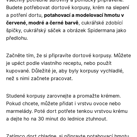
Budete potřebovat dortové korpusy, krém na slepení
a potření dortu,
potahovací a modelovací hmotu v
červené, modré a černé barvě
, cukrářské zdobící
špičky, cukrářský sáček a obrázek Spidermana jako
předlohu.
Začněte tím, že si připravíte dortové korpusy. Můžete
je upéct podle vlastního receptu, nebo použít
kupované. Důležité je, aby byly korpusy vychladlé,
než s nimi začnete pracovat.
Studené korpusy zarovnejte a promažte krémem.
Pokud chcete, můžete přidat i vrstvu ovoce nebo
marmelády. Poté dort potřete tenkou vrstvou krému
a dejte ho na 30 minut do lednice ztuhnout.
Zatímco dort chladne, si připravte potahovací hmotu.