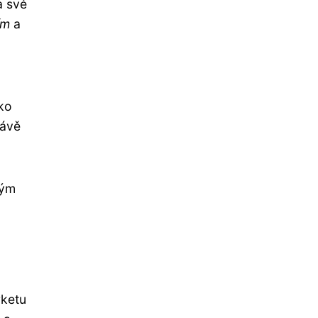
a své
ím
a
ko
rávě
kým
rketu