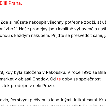
illi Praha.
! Zde si můžete nakoupit všechny potřebné zboží, ať u
bní zboží. Naše prodejny jsou kvalitně vybavené a naši
hou s každým nákupem. Přijďte se přesvědčit sami, j
53
, kdy byla založena v Rakousku. V roce 1990 se Billa
permarket v oblasti Chodov. Od
té
doby se společnost
sítek prodejen v celé Praze.
ravin, čerstvým pečivem a lahodnými delikatesami. Kr