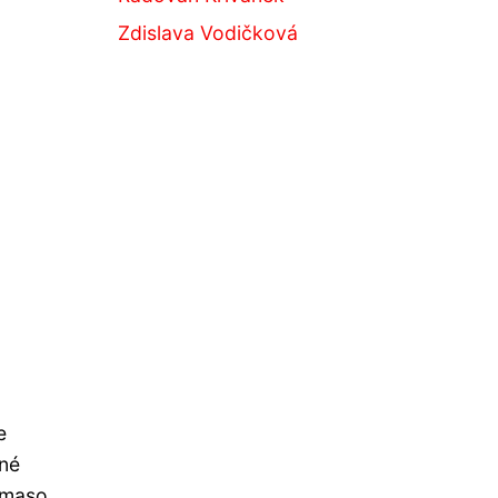
Zdislava Vodičková
e
čné
, maso