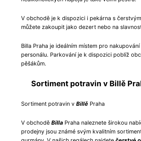
V obchodě je k dispozici i pekárna s čerstvým
můžete zakoupit jako dezert nebo na slavnostní
Billa Praha je ideálním místem pro nakupován
personálu. Parkování je k dispozici poblíž ob
pěšákům.
Sortiment potravin v Billě Pr
Sortiment potravin v
Billě
Praha
V obchodě
Billa
Praha naleznete širokou nabíd
prodejny jsou známé svým kvalitním sortiment
gurmány. V našich regálech najdete
čerstvé o