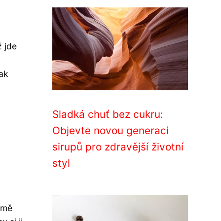
ž jde
ak
Sladká chuť bez cukru:
Objevte novou generaci
sirupů pro zdravější životní
styl
omě