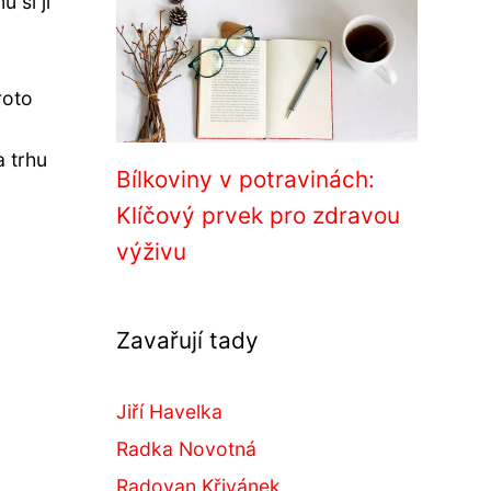
 si ji
roto
a trhu
Bílkoviny v potravinách:
Klíčový prvek pro zdravou
výživu
Zavařují tady
Jiří Havelka
Radka Novotná
Radovan Křivánek