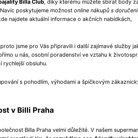
oajality Billa Club
, díky kterému můžete sbírat body z
y. Navíc poskytujeme možnost
online nákupů s doručen
kde najdete aktuální informace o akčních nabídkách,
to jsme pro Vás připravili i další zajímavé služby ja
přímo u nás, osobní poradenství ve vztahu k životosp
rychlejší obsluhu.
nakupování s pohodlím, výhodami a špičkovým zákaznic
st v Billi Praha
společnost Billa Praha velmi důležité. V našem superma