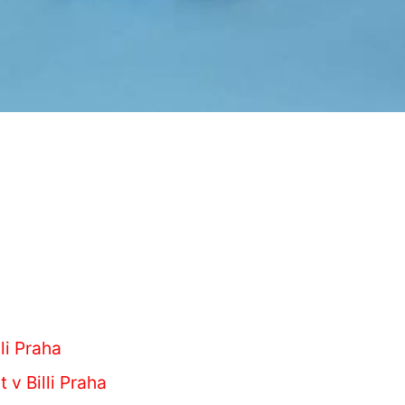
li Praha
t v Billi Praha