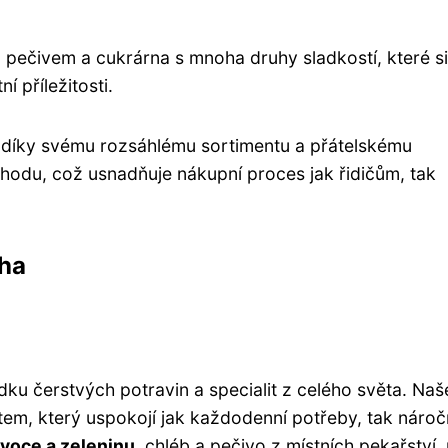
 pečivem a cukrárna s mnoha druhy sladkostí, které si
 příležitosti.
í díky svému rozsáhlému sortimentu a přátelskému
chodu, což usnadňuje nákupní proces jak řidičům, tak
aha
ku čerstvých potravin a specialit z celého světa. Naš
em, který uspokojí jak každodenní potřeby, tak náro
voce a zeleninu
, chléb a pečivo z místních pekařství