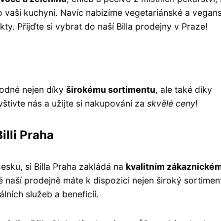
o vaši kuchyni. Navíc nabízíme vegetariánské a vegan
y. Přijďte si vybrat do naší Billa prodejny v Praze!
hodné nejen díky
širokému sortimentu
, ale také díky
vštivte nás a užijte si nakupování za
skvělé ceny
!
illi Praha
esku, si Billa Praha zakládá na
kvalitním zákaznické
naší prodejně máte k dispozici nejen široký sortimen
ních služeb a beneficíí.