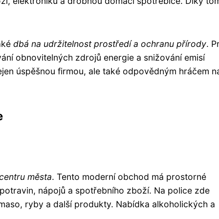
ží, elektroniku a drobnou domácí spotřebiče. Díky tomu
také
dbá na udržitelnost prostředí a ochranu přírody
. P
ání obnovitelných zdrojů energie a snižování emisí
 nejen úspěšnou firmou, ale také odpovědným hráčem n
e
centru města
. Tento moderní obchod má prostorné
 potravin, nápojů a spotřebního zboží. Na police zde
 maso, ryby a další produkty. Nabídka alkoholických a