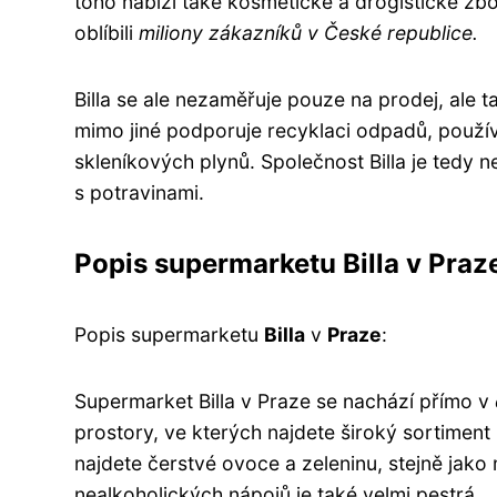
toho nabízí také kosmetické a drogistické zbo
oblíbili
miliony zákazníků v České republice.
Billa se ale nezaměřuje pouze na prodej, ale 
mimo jiné podporuje recyklaci odpadů, použív
skleníkových plynů. Společnost Billa je tedy
s potravinami.
Popis supermarketu Billa v Praz
Popis supermarketu
Billa
v
Praze
:
Supermarket Billa v Praze se nachází přímo v
prostory, ve kterých najdete široký sortiment
najdete čerstvé ovoce a zeleninu, stejně jako
nealkoholických nápojů je také velmi pestrá.