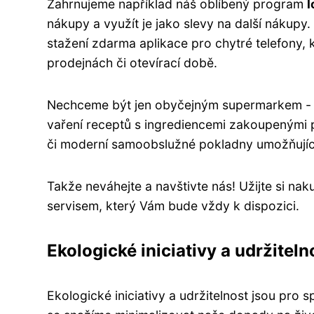
Zahrnujeme například náš oblíbený program
l
nákupy a využít je jako slevy na další nákup
stažení zdarma aplikace pro chytré telefony, 
prodejnách či otevírací době.
Nechceme být jen obyčejným supermarkem - pro
vaření receptů s ingrediencemi zakoupenými 
či moderní samoobslužné pokladny umožňující 
Takže neváhejte a navštivte nás! Užijte si 
servisem, který Vám bude vždy k dispozici.
Ekologické iniciativy a udržitelno
Ekologické iniciativy a udržitelnost jsou pro 