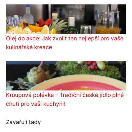
Olej do akce: Jak zvolit ten nejlepší pro vaše
kulinářské kreace
Kroupová polévka - Tradiční české jídlo plné
chuti pro vaši kuchyni!
Zavařují tady