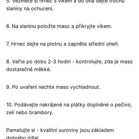
5. Vezměte si hrnec s víkem a do dna dejte trochu
slaniny na ochucení.
6. Na slaninu položte maso a přikryjte víkem.
7. Hrnec dejte na plotnu a zapněte střední oheň.
8. Vařte po dobu 2-3 hodin - kontrolujte, zda je maso
dostatečně měkké.
9. Po uvaření nechte maso vychladnout.
10. Podávejte nakrájené na plátky doplněné o pečivo,
zelí nebo brambory.
Pamatujte si - kvalitní suroviny jsou základem
dobrého jídla!