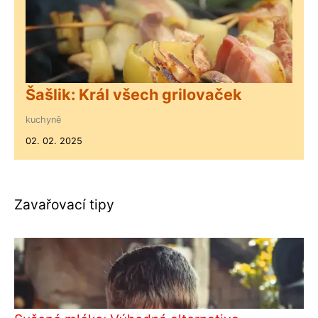
Šašlik: Král všech grilovaček
kuchyně
02. 02. 2025
Zavařovací tipy