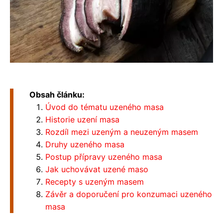
Obsah článku:
Úvod do tématu uzeného masa
Historie uzení masa
Rozdíl mezi uzeným a neuzeným masem
Druhy uzeného masa
Postup přípravy uzeného masa
Jak uchovávat uzené maso
Recepty s uzeným masem
Závěr a doporučení pro konzumaci uzeného
masa