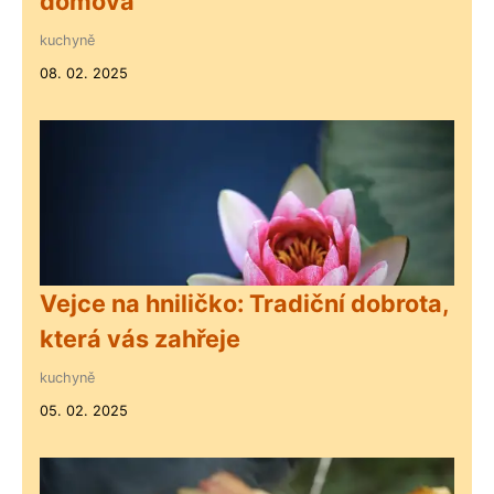
domova
kuchyně
08. 02. 2025
Vejce na hniličko: Tradiční dobrota,
která vás zahřeje
kuchyně
05. 02. 2025