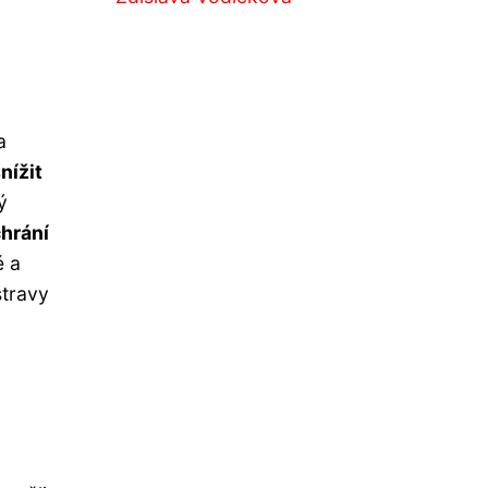
a
nížit
ý
chrání
é a
stravy