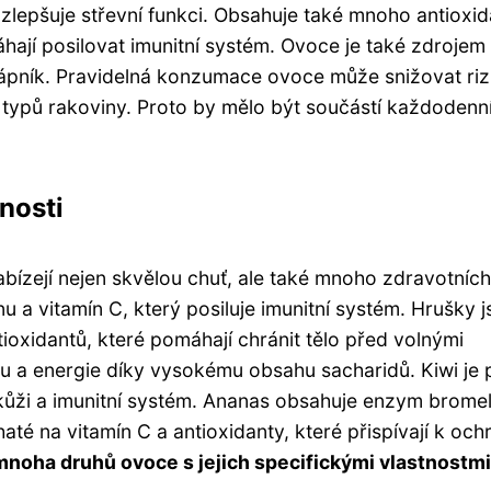
 zlepšuje střevní funkci. Obsahuje také mnoho antioxid
áhají posilovat imunitní systém. Ovoce je také zdrojem
 vápník. Pravidelná konzumace ovoce může snižovat riz
typů rakoviny. Proto by mělo být součástí každodenn
nosti
bízejí nejen skvělou chuť, ale také mnoho zdravotních
u a vitamín C, který posiluje imunitní systém. Hrušky 
xidantů, které pomáhají chránit tělo před volnými
ku a energie díky vysokému obsahu sacharidů. Kiwi je 
 kůži a imunitní systém. Ananas obsahuje enzym bromel
té na vitamín C a antioxidanty, které přispívají k och
 mnoha druhů ovoce s jejich specifickými vlastnostmi