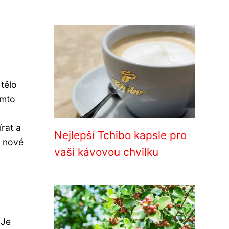
 tělo
omto
rat a
Nejlepší Tchibo kapsle pro
e nové
vaši kávovou chvilku
 Je