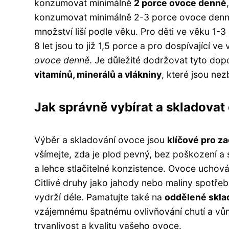
konzumovat minimálně
2 porce ovoce denně
konzumovat minimálně 2-3 porce ovoce denně
množství liší podle věku. Pro děti ve věku 1-
8 let jsou to již 1,5 porce a pro dospívající
ovoce denně
. Je důležité dodržovat tyto do
vitamínů, minerálů a vlákniny
, které jsou ne
Jak správně vybírat a skladovat
Výběr a skladování ovoce jsou
klíčové pro za
všímejte, zda je plod pevný, bez poškození a
a lehce stlačitelné konzistence. Ovoce uchov
Citlivé druhy jako jahody nebo maliny spotřebu
vydrží déle. Pamatujte také na
oddělené skla
vzájemnému špatnému ovlivňování chutí a vůní
trvanlivost a kvalitu vašeho ovoce.