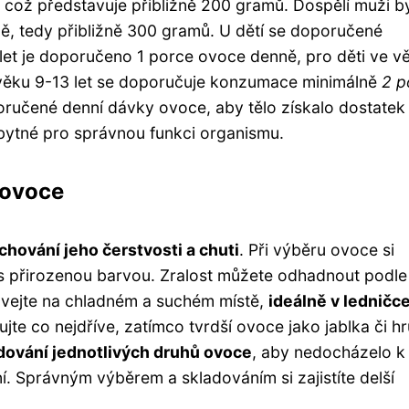
, což představuje přibližně 200 gramů. Dospělí muži b
, tedy přibližně 300 gramů. U dětí se doporučené
3 let je doporučeno 1 porce ovoce denně, pro děti ve v
 ve věku 9-13 let se doporučuje konzumace minimálně
2 p
poručené denní dávky ovoce, aby tělo získalo dostatek
zbytné pro správnou funkci organismu.
 ovoce
chování jeho čerstvosti a chuti
. Při výběru ovoce si
 s přirozenou barvou. Zralost můžete odhadnout podle
ávejte na chladném a suchém místě,
ideálně v ledničc
jte co nejdříve, zatímco tvrdší ovoce jako jablka či h
dování jednotlivých druhů ovoce
, aby nedocházelo k
. Správným výběrem a skladováním si zajistíte delší