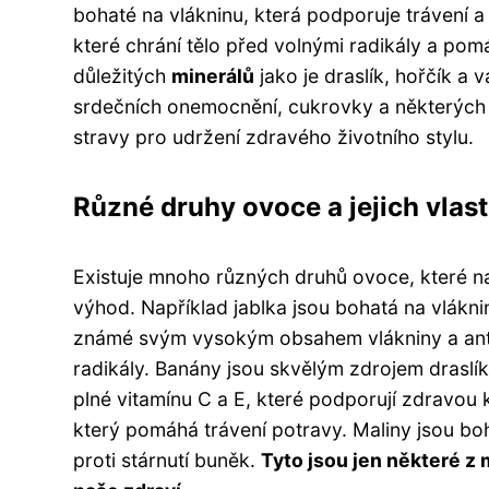
bohaté na vlákninu, která podporuje trávení a
které chrání tělo před volnými radikály a pom
důležitých
minerálů
jako je draslík, hořčík a
srdečních onemocnění, cukrovky a některých 
stravy pro udržení zdravého životního stylu.
Různé druhy ovoce a jejich vlast
Existuje mnoho různých druhů ovoce, které na
výhod. Například jablka jsou bohatá na vláknin
známé svým vysokým obsahem vlákniny a antio
radikály. Banány jsou skvělým zdrojem draslí
plné vitamínu C a E, které podporují zdravou
který pomáhá trávení potravy. Maliny jsou boha
proti stárnutí buněk.
Tyto jsou jen některé z