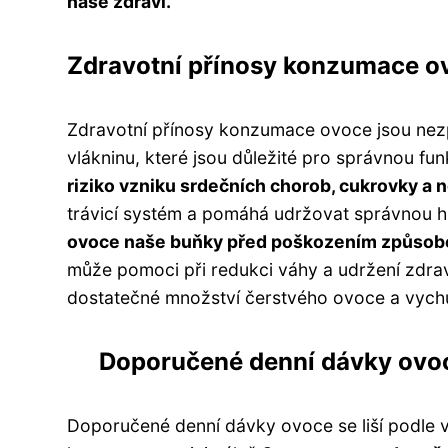
naše zdraví.
Zdravotní přínosy konzumace o
Zdravotní přínosy konzumace ovoce jsou nezp
vlákninu, které jsou důležité pro správnou fun
riziko vzniku srdečních chorob, cukrovky a 
trávicí systém a pomáhá udržovat správnou hl
ovoce naše buňky před poškozením způsobe
může pomoci při redukci váhy a udržení zdra
dostatečné množství čerstvého ovoce a vychutn
Doporučené denní dávky ovo
Doporučené denní dávky ovoce se liší podle 