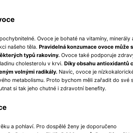
voce
ochybnitelné. Ovoce je bohaté na vitamíny, minerály 
kci našeho těla.
Pravidelná konzumace ovoce může s
některých typů rakoviny.
Ovoce také podporuje zdrav
adinu cholesterolu v krvi.
Díky obsahu antioxidantů 
ným volnými radikály.
Navíc, ovoce je nízkokalorick
vého metabolismu. Proto bychom měli zařadit do své 
at si tak jeho chutné i zdravotní benefity.
ce
věku a pohlaví. Pro dospělé ženy je doporučeno