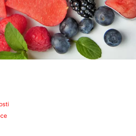
osti
oce