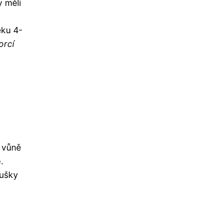
y měli
ěku 4-
orcí
 vůně
e
.
rušky