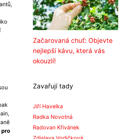
antů,
iko
í
Začarovaná chuť: Objevte
nejlepší kávu, která vás
okouzlí!
Zavařují tady
jsou
pak
Jiří Havelka
ain,
Radka Novotná
raně
Radovan Křivánek
 pro
Zdislava Vodičková