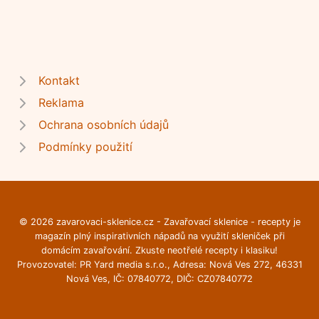
Kontakt
Reklama
Ochrana osobních údajů
Podmínky použití
© 2026 zavarovaci-sklenice.cz - Zavařovací sklenice - recepty je
magazín plný inspirativních nápadů na využití skleniček při
domácím zavařování. Zkuste neotřelé recepty i klasiku!
Provozovatel: PR Yard media s.r.o., Adresa: Nová Ves 272, 46331
Nová Ves, IČ: 07840772, DIČ: CZ07840772