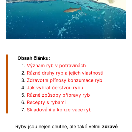
Obsah článku:
Význam ryb v potravinách
Různé druhy ryb a jejich vlastnosti
Zdravotní přínosy konzumace ryb
Jak vybrat čerstvou rybu
Různé způsoby přípravy ryb
Recepty s rybami
Skladování a konzervace ryb
Ryby jsou nejen chutné, ale také velmi
zdravé