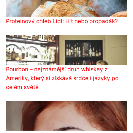
Proteinový chléb Lidl: Hit nebo propadák?
Bourbon – nejznámější druh whiskey z
Ameriky, který si získává srdce i jazyky po
celém světě