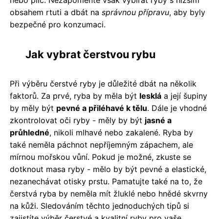
nebo plic. Nezapomeňte však vybírat ryby s nižším
obsahem rtuti a dbát na
správnou přípravu
, aby byly
bezpečné pro konzumaci.
Jak vybrat čerstvou rybu
Při výběru čerstvé ryby je důležité dbát na několik
faktorů. Za prvé, ryba by měla být
lesklá
a její šupiny
by měly být
pevné a přiléhavé k tělu
. Dále je vhodné
zkontrolovat oči ryby - měly by být
jasné a
průhledné
, nikoli mlhavé nebo zakalené. Ryba by
také neměla páchnot nepříjemným zápachem, ale
mírnou mořskou vůní. Pokud je možné, zkuste se
dotknout masa ryby - mělo by být pevné a elastické,
nezanechávat otisky prstu. Pamatujte také na to, že
čerstvá ryba by neměla mít žluklé nebo hnědé skvrny
na kůži. Sledováním těchto jednoduchých tipů si
zajistíte výběr čerstvé a kvalitní ryby pro vaše