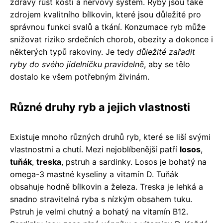
zdravý růst kostí a nervový systém. Ryby jsou také
zdrojem kvalitního bílkovin, které jsou důležité pro
správnou funkci svalů a tkání. Konzumace ryb může
snižovat riziko srdečních chorob, obezity a dokonce i
některých typů rakoviny. Je tedy
důležité zařadit
ryby do svého jídelníčku pravidelně
, aby se tělo
dostalo ke všem potřebným živinám.
Různé druhy ryb a jejich vlastnosti
Existuje mnoho různých druhů ryb, které se liší svými
vlastnostmi a chutí. Mezi nejoblíbenější patří
losos
,
tuňák
,
treska
, pstruh a sardinky. Losos je bohatý na
omega-3 mastné kyseliny a vitamín D. Tuňák
obsahuje hodně bílkovin a železa. Treska je lehká a
snadno stravitelná ryba s nízkým obsahem tuku.
Pstruh je velmi chutný a bohatý na vitamín B12.