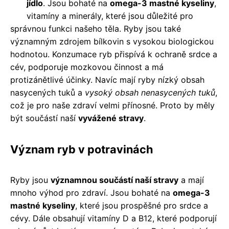
jídlo
. Jsou bohaté na
omega-3 mastné kyseliny
,
vitamíny a minerály, které jsou důležité pro
správnou funkci našeho těla. Ryby jsou také
významným zdrojem bílkovin s vysokou biologickou
hodnotou. Konzumace ryb přispívá k ochraně srdce a
cév, podporuje mozkovou činnost a má
protizánětlivé účinky. Navíc mají ryby nízký obsah
nasycených tuků a
vysoký obsah nenasycených tuků
,
což je pro naše zdraví velmi přínosné. Proto by měly
být součástí naší
vyvážené stravy
.
Význam ryb v potravinách
Ryby jsou
významnou součástí naší stravy
a mají
mnoho výhod pro zdraví. Jsou bohaté na
omega-3
mastné kyseliny
, které jsou prospěšné pro srdce a
cévy. Dále obsahují vitamíny D a B12, které podporují