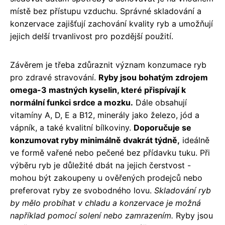
místě bez přístupu vzduchu. Správné skladování a
konzervace zajišťují zachování kvality ryb a umožňují
jejich delší trvanlivost pro pozdější použití.
Závěrem je třeba zdůraznit význam konzumace ryb
pro zdravé stravování.
Ryby jsou bohatým zdrojem
omega-3 mastných kyselin, které přispívají k
normální funkci srdce a mozku.
Dále obsahují
vitamíny A, D, E a B12, minerály jako železo, jód a
vápník, a také kvalitní bílkoviny.
Doporučuje se
konzumovat ryby minimálně dvakrát týdně,
ideálně
ve formě vařené nebo pečené bez přídavku tuku. Při
výběru ryb je důležité dbát na jejich čerstvost -
mohou být zakoupeny u ověřených prodejců nebo
preferovat ryby ze svobodného lovu.
Skladování ryb
by mělo probíhat v chladu a konzervace je možná
například pomocí solení nebo zamrazením.
Ryby jsou