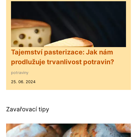
Tajemství pasterizace: Jak nám
prodlužuje trvanlivost potravin?
potraviny
25. 06. 2024
Zavařovací tipy