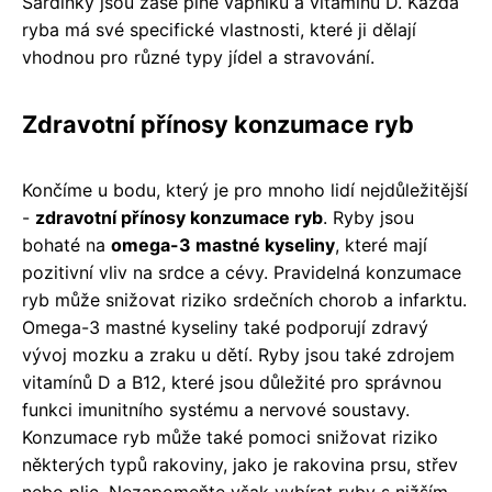
Sardinky jsou zase plné vápníku a vitaminu D. Každá
ryba má své specifické vlastnosti, které ji dělají
vhodnou pro různé typy jídel a stravování.
Zdravotní přínosy konzumace ryb
Končíme u bodu, který je pro mnoho lidí nejdůležitější
-
zdravotní přínosy konzumace ryb
. Ryby jsou
bohaté na
omega-3 mastné kyseliny
, které mají
pozitivní vliv na srdce a cévy. Pravidelná konzumace
ryb může snižovat riziko srdečních chorob a infarktu.
Omega-3 mastné kyseliny také podporují zdravý
vývoj mozku a zraku u dětí. Ryby jsou také zdrojem
vitamínů D a B12, které jsou důležité pro správnou
funkci imunitního systému a nervové soustavy.
Konzumace ryb může také pomoci snižovat riziko
některých typů rakoviny, jako je rakovina prsu, střev