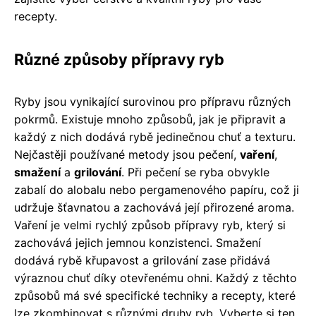
recepty.
Různé způsoby přípravy ryb
Ryby jsou vynikající surovinou pro přípravu různých
pokrmů. Existuje mnoho způsobů, jak je připravit a
každý z nich dodává rybě jedinečnou chuť a texturu.
Nejčastěji používané metody jsou pečení,
vaření
,
smažení
a
grilování
. Při pečení se ryba obvykle
zabalí do alobalu nebo pergamenového papíru, což ji
udržuje šťavnatou a zachovává její přirozené aroma.
Vaření je velmi rychlý způsob přípravy ryb, který si
zachovává jejich jemnou konzistenci. Smažení
dodává rybě křupavost a grilování zase přidává
výraznou chuť díky otevřenému ohni. Každý z těchto
způsobů má své specifické techniky a recepty, které
lze zkombinovat s různými druhy ryb. Vyberte si ten