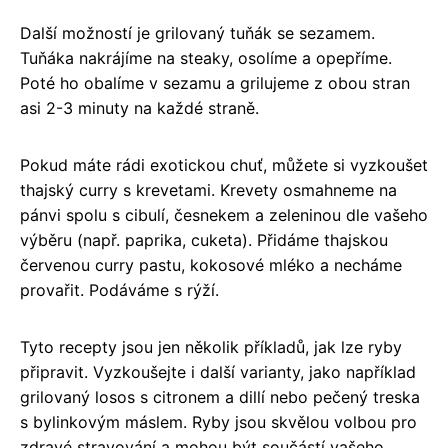
Další možností je grilovaný tuňák se sezamem.
Tuňáka nakrájíme na steaky, osolíme a opepříme.
Poté ho obalíme v sezamu a grilujeme z obou stran
asi 2-3 minuty na každé straně.
Pokud máte rádi exotickou chuť, můžete si vyzkoušet
thajský curry s krevetami. Krevety osmahneme na
pánvi spolu s cibulí, česnekem a zeleninou dle vašeho
výběru (např. paprika, cuketa). Přidáme thajskou
červenou curry pastu, kokosové mléko a necháme
provařit. Podáváme s rýží.
Tyto recepty jsou jen několik příkladů, jak lze ryby
připravit. Vyzkoušejte i další varianty, jako například
grilovaný losos s citronem a dillí nebo pečený treska
s bylinkovým máslem. Ryby jsou skvělou volbou pro
zdravé stravování a mohou být součástí vašeho