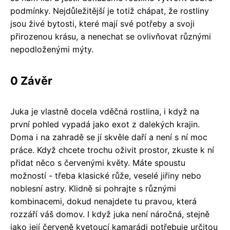
podmínky. Nejdůležitější je totiž chápat, že rostliny
jsou živé bytosti, které mají své potřeby a svoji
přirozenou krásu, a nenechat se ovlivňovat různými
nepodloženými mýty.
0 Závěr
Juka je vlastně docela vděčná rostlina, i když na
první pohled vypadá jako exot z dalekých krajin.
Doma i na zahradě se jí skvěle daří a není s ní moc
práce. Když chcete trochu oživit prostor, zkuste k ní
přidat něco s červenými květy. Máte spoustu
možností - třeba klasické růže, veselé jiřiny nebo
noblesní astry. Klidně si pohrajte s různými
kombinacemi, dokud nenajdete tu pravou, která
rozzáří váš domov. I když juka není náročná, stejně
jako její červeně kvetoucí kamarádi potřebuje určitou