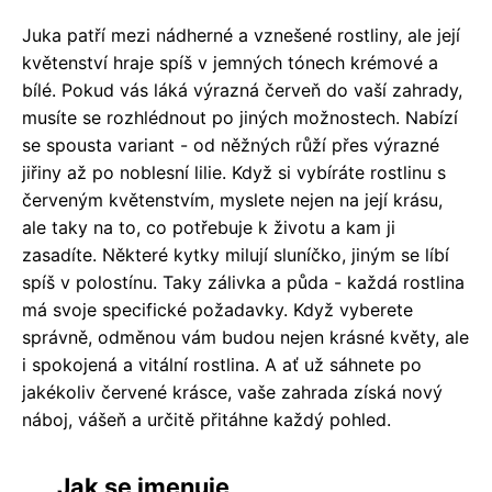
Juka patří mezi nádherné a vznešené rostliny, ale její
květenství hraje spíš v jemných tónech krémové a
bílé. Pokud vás láká výrazná červeň do vaší zahrady,
musíte se rozhlédnout po jiných možnostech. Nabízí
se spousta variant - od něžných růží přes výrazné
jiřiny až po noblesní lilie. Když si vybíráte rostlinu s
červeným květenstvím, myslete nejen na její krásu,
ale taky na to, co potřebuje k životu a kam ji
zasadíte. Některé kytky milují sluníčko, jiným se líbí
spíš v polostínu. Taky zálivka a půda - každá rostlina
má svoje specifické požadavky. Když vyberete
správně, odměnou vám budou nejen krásné květy, ale
i spokojená a vitální rostlina. A ať už sáhnete po
jakékoliv červené krásce, vaše zahrada získá nový
náboj, vášeň a určitě přitáhne každý pohled.
Jak se jmenuje