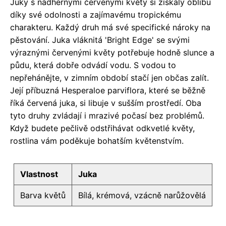
Juky s nádhernými červenými květy si získaly oblibu
díky své odolnosti a zajímavému tropickému
charakteru. Každý druh má své specifické nároky na
pěstování. Juka vláknitá 'Bright Edge' se svými
výraznými červenými květy potřebuje hodně slunce a
půdu, která dobře odvádí vodu. S vodou to
nepřehánějte, v zimním období stačí jen občas zalít.
Její příbuzná Hesperaloe parviflora, které se běžně
říká červená juka, si libuje v sušším prostředí. Oba
tyto druhy zvládají i mrazivé počasí bez problémů.
Když budete pečlivě odstřihávat odkvetlé květy,
rostlina vám poděkuje bohatším květenstvím.
Vlastnost
Juka
Barva květů
Bílá, krémová, vzácně narůžovělá