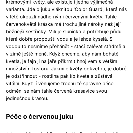
krémovými květy, ale existuje i jedna výjimečná
varianta. Jde o juku vláknitou 'Color Guard', která nás
v létě okouzlí nádhernými červenými květy. Tahle
červenokvětá kráska má trochu jiné nároky než její
běžnější sestřičky. Miluje sluníčko a potřebuje půdu,
která dobře propouští vodu a je lehce kyselá. S
vodou to nesmíme přehánět - stačí zalévat střídmě a
v zimě ještě méně. Když chceme, aby nám bohatě
kvetla, je fajn ji na jaře přikrmit hnojivem s větším
množstvím fosforu. Jakmile květy odkvetou, je dobré
je odstřihnout - rostlina pak líp kvete a zůstává
vitální. Když jí věnujeme trochu té správné péče,
odmění se nám tahle červená krasavice svou
jedinečnou krásou.
Péče o červenou juku