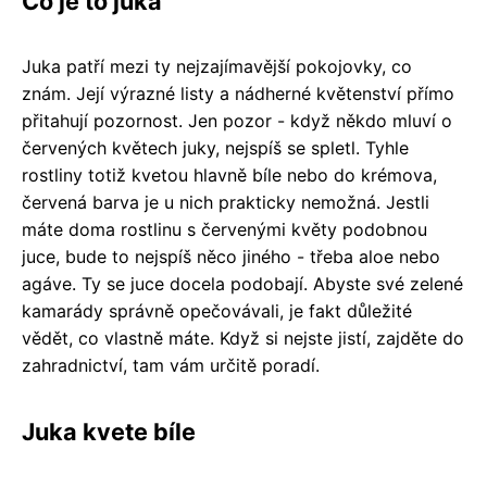
Co je to juka
Juka patří mezi ty nejzajímavější pokojovky, co
znám. Její výrazné listy a nádherné květenství přímo
přitahují pozornost. Jen pozor - když někdo mluví o
červených květech juky, nejspíš se spletl. Tyhle
rostliny totiž kvetou hlavně bíle nebo do krémova,
červená barva je u nich prakticky nemožná. Jestli
máte doma rostlinu s červenými květy podobnou
juce, bude to nejspíš něco jiného - třeba aloe nebo
agáve. Ty se juce docela podobají. Abyste své zelené
kamarády správně opečovávali, je fakt důležité
vědět, co vlastně máte. Když si nejste jistí, zajděte do
zahradnictví, tam vám určitě poradí.
Juka kvete bíle