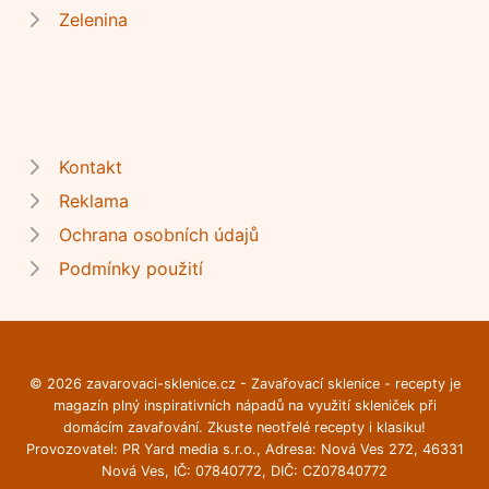
Zelenina
Kontakt
Reklama
Ochrana osobních údajů
Podmínky použití
© 2026 zavarovaci-sklenice.cz - Zavařovací sklenice - recepty je
magazín plný inspirativních nápadů na využití skleniček při
domácím zavařování. Zkuste neotřelé recepty i klasiku!
Provozovatel: PR Yard media s.r.o., Adresa: Nová Ves 272, 46331
Nová Ves, IČ: 07840772, DIČ: CZ07840772