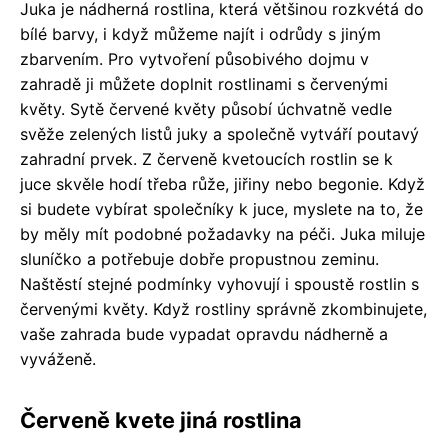
Juka je nádherná rostlina, která většinou rozkvétá do
bílé barvy, i když můžeme najít i odrůdy s jiným
zbarvením. Pro vytvoření působivého dojmu v
zahradě ji můžete doplnit rostlinami s červenými
květy. Sytě červené květy působí úchvatně vedle
svěže zelených listů juky a společně vytváří poutavý
zahradní prvek. Z červeně kvetoucích rostlin se k
juce skvěle hodí třeba růže, jiřiny nebo begonie. Když
si budete vybírat společníky k juce, myslete na to, že
by měly mít podobné požadavky na péči. Juka miluje
sluníčko a potřebuje dobře propustnou zeminu.
Naštěstí stejné podmínky vyhovují i spoustě rostlin s
červenými květy. Když rostliny správně zkombinujete,
vaše zahrada bude vypadat opravdu nádherně a
vyváženě.
Červeně kvete jiná rostlina