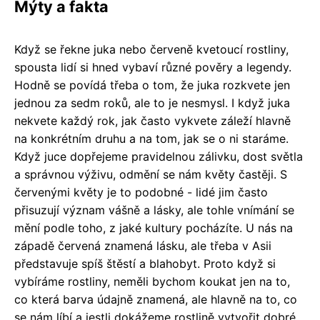
Mýty a fakta
Když se řekne juka nebo červeně kvetoucí rostliny,
spousta lidí si hned vybaví různé pověry a legendy.
Hodně se povídá třeba o tom, že juka rozkvete jen
jednou za sedm roků, ale to je nesmysl. I když juka
nekvete každý rok, jak často vykvete záleží hlavně
na konkrétním druhu a na tom, jak se o ni staráme.
Když juce dopřejeme pravidelnou zálivku, dost světla
a správnou výživu, odmění se nám květy častěji. S
červenými květy je to podobné - lidé jim často
přisuzují význam vášně a lásky, ale tohle vnímání se
mění podle toho, z jaké kultury pocházíte. U nás na
západě červená znamená lásku, ale třeba v Asii
představuje spíš štěstí a blahobyt. Proto když si
vybíráme rostliny, neměli bychom koukat jen na to,
co která barva údajně znamená, ale hlavně na to, co
se nám líbí a jestli dokážeme rostlině vytvořit dobré