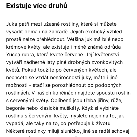
Existuje více druhů
Juka patří mezi úžasné rostliny, které si můžete
vysadit doma i na zahradě. Jejich exotický vzhled
prostě nelze přehlédnout. Většina juk má bílé nebo
krémové květy, ale existuje i méně známá odrůda
Yucca rubra, která kvete červeně. Její květenství
vytváří nádherné laty plné drobných zvonkovitých
květů. Pokud toužíte po červených květech, ale
nechcete se vzdát nenáročnosti juky, máte i jiné
možnosti - stačí se porozhlédnout po podobných
rostlinách. V našich končinách najdete spoustu rostlin
s červenými květy. Oblíbené jsou třeba jiřiny, růže,
begonie nebo klasické muškáty. Když si vybíráte
rostlinu s červenými květy, myslete nejen na to, jak
vypadá, ale taky na to, co potřebuje k životu.
Některé rostlinky milují sluníčko, jiné se radši schovají