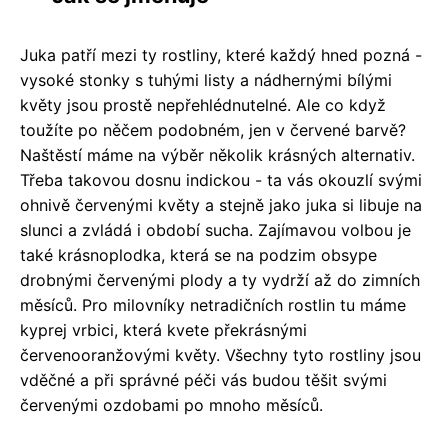
Juka patří mezi ty rostliny, které každý hned pozná -
vysoké stonky s tuhými listy a nádhernými bílými
květy jsou prostě nepřehlédnutelné. Ale co když
toužíte po něčem podobném, jen v červené barvě?
Naštěstí máme na výběr několik krásných alternativ.
Třeba takovou dosnu indickou - ta vás okouzlí svými
ohnivě červenými květy a stejně jako juka si libuje na
slunci a zvládá i období sucha. Zajímavou volbou je
také krásnoplodka, která se na podzim obsype
drobnými červenými plody a ty vydrží až do zimních
měsíců. Pro milovníky netradičních rostlin tu máme
kyprej vrbici, která kvete překrásnými
červenooranžovými květy. Všechny tyto rostliny jsou
vděčné a při správné péči vás budou těšit svými
červenými ozdobami po mnoho měsíců.