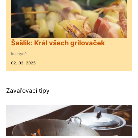
Šašlik: Král všech grilovaček
kuchyně
02. 02. 2025
Zavařovací tipy