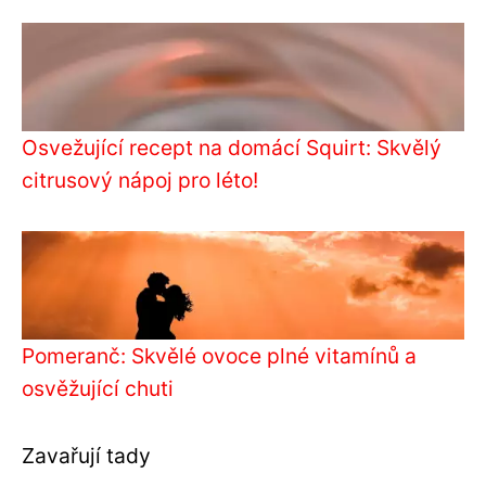
Osvežující recept na domácí Squirt: Skvělý
citrusový nápoj pro léto!
Pomeranč: Skvělé ovoce plné vitamínů a
osvěžující chuti
Zavařují tady