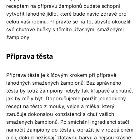
receptem na přípravu žampionů budete schopni
vytvořit lahodné jídlo, které bude navíc zdravé pro
celou vaši rodinu. Připravte se na to, abyste okouzlili
své chuťové buňky s těmito úžasnými smaženými
žampiony!
Příprava těsta
Příprava těsta je klíčovým krokem při přípravě
lahodných smažených žampionů. Bez správného
těsta by totiž žampiony nebyly tak křupavé a chutné,
jak by měly být. Doporučujeme použít jednoduchý
recept na těsto z mouky, vejce a mléka, který
zaručuje dokonalou konzistenci a chuť vašich
smažených žampionů. Po smíchání ingrediencí stačí
namočit žampiony do těsta a opražit je v rozpáleném
oleji, dokud nezískají zlatavou barvu a nejsou krásně