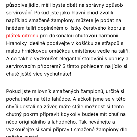
působivé jídlo, měli byste dbát na správný způsob
servírování. Pokud jste jako hlavní chod zvolili
například smažené žampiony, můžete je podat na
hnědém talíři doplněném o lístky čerstvého kopru a
plátek
citronu
pro dokonalou chuťovou harmonii.
Hranolky ideálně podávejte v košíčku ze střapců s
malou hrníčkovou omáčkou umístěnou vedle na talíři.
A co takhle vyzkoušet elegantní stolování s ubrusy a
servírovacím příborem? S tímto pohledem na jídlo si
chutě ještě více vychutnáte!
Pokud jste milovník smažených žampionů, určitě si
pochutnáte na této lahůdce. A ačkoli jsme se v této
chvíli dostali na závěr, máte stále možnost si tento
chutný pokrm připravit kdykoliv budete mít chuť na
něco originálního a lahodného. Tak neváhejte a
vyzkoušejte si sami připravit smažené žampiony dle
vašeho gusta!