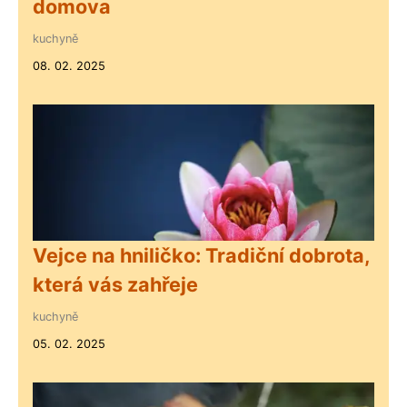
domova
kuchyně
08. 02. 2025
Vejce na hniličko: Tradiční dobrota,
která vás zahřeje
kuchyně
05. 02. 2025