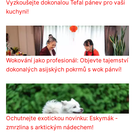
Vyzkoušejte dokonalou Tefal pánev pro vaši
kuchyni!
Wokování jako profesionál: Objevte tajemství
dokonalých asijských pokrmů s wok pánví!
Ochutnejte exotickou novinku: Eskymák -
zmrzlina s arktickým nádechem!