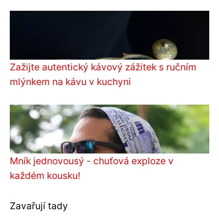
Zažijte autentický kávový zážitek s ručním
mlýnkem na kávu v kuchyni
Mník jednovousý - chuťová exploze v
každém kousku!
Zavařují tady