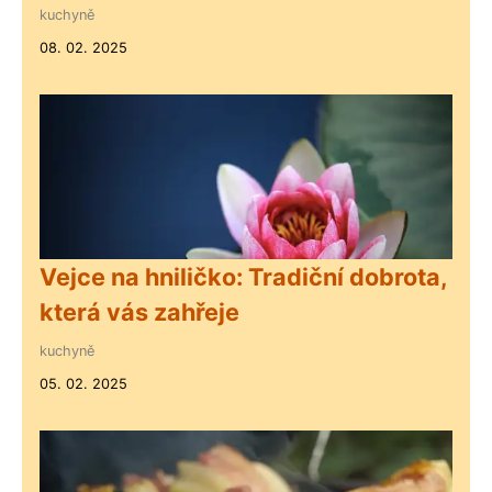
kuchyně
08. 02. 2025
Vejce na hniličko: Tradiční dobrota,
která vás zahřeje
kuchyně
05. 02. 2025