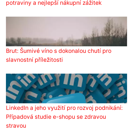
potraviny a nejlepší nákupní zážitek
Brut: Šumivé víno s dokonalou chutí pro
slavnostní příležitosti
LinkedIn a jeho využití pro rozvoj podnikání:
Případová studie e-shopu se zdravou
stravou