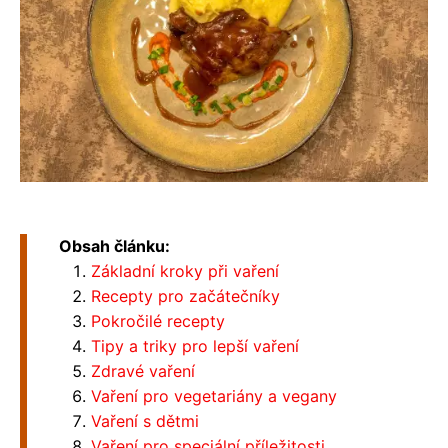
Obsah článku:
Základní kroky při vaření
Recepty pro začátečníky
Pokročilé recepty
Tipy a triky pro lepší vaření
Zdravé vaření
Vaření pro vegetariány a vegany
Vaření s dětmi
Vaření pro speciální příležitosti