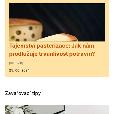
Tajemství pasterizace: Jak nám
prodlužuje trvanlivost potravin?
potraviny
25. 06. 2024
Zavařovací tipy