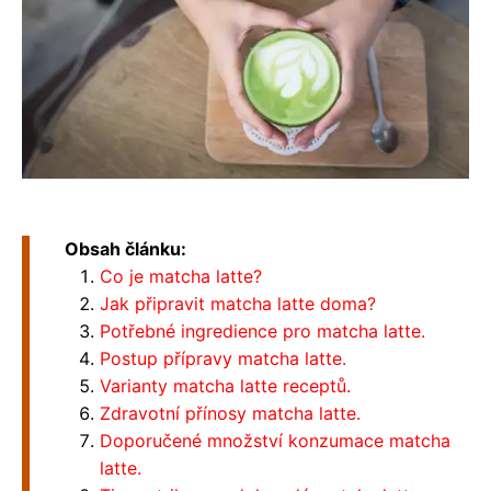
Obsah článku:
Co je matcha latte?
Jak připravit matcha latte doma?
Potřebné ingredience pro matcha latte.
Postup přípravy matcha latte.
Varianty matcha latte receptů.
Zdravotní přínosy matcha latte.
Doporučené množství konzumace matcha
latte.