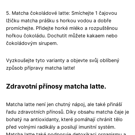
5. Matcha čokoládové latte: Smíchejte 1 čajovou
lžičku matcha prášku s horkou vodou a dobře
promíchejte. Přidejte horké mléko a rozpuštěnou
hořkou čokoládu. Dochutit můžete kakaem nebo
čokoládovým sirupem.
Vyzkoušejte tyto varianty a objevte svůj oblíbený
způsob přípravy matcha latte!
Zdravotní přínosy matcha latte.
Matcha latte není jen chutný nápoj, ale také přináší
řadu zdravotních přínosů. Díky obsahu matcha čaje je
bohatý na antioxidanty, které pomáhají chránit tělo
před volnými radikály a posilují imunitní systém.
Matcha latte také podporuje detoxikaci organismu a