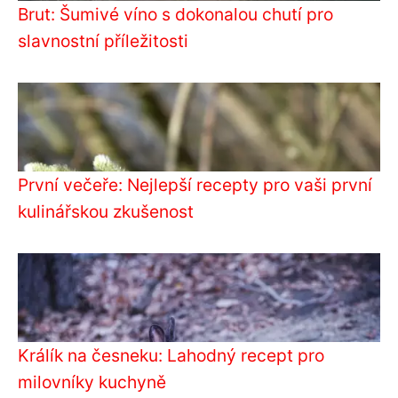
Brut: Šumivé víno s dokonalou chutí pro
slavnostní příležitosti
První večeře: Nejlepší recepty pro vaši první
kulinářskou zkušenost
Králík na česneku: Lahodný recept pro
milovníky kuchyně