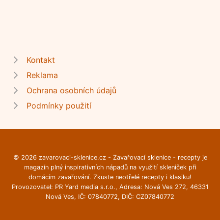
Kontakt
Reklama
Ochrana osobních údajů
Podmínky použití
© 2026 zavarovaci-sklenice.cz - Zavařovací sklenice - recepty je
magazín plný inspirativních nápadů na využití skleniček při
domácím zavařování. Zkuste neotřelé recepty i klasiku!
Provozovatel: PR Yard media s.r.o., Adresa: Nová Ves 272, 46331
Nová Ves, IČ: 07840772, DIČ: CZ07840772