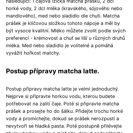
následující: 1 čajová lžička matcha prášku, 2 dcl
horké vody, 2 dcl mléka (kravského, sójového nebo
mandlového), med nebo sladidlo dle chuti. Matcha
prášek je klíčovou složkou tohoto nápoje a měl by
být vysoce kvalitní. Mléko můžete zvolit podle svých
preferencí - krémovost a chuť se liší u různých druhů
mléka. Med nebo sladidlo je volitelné a pomáhá
vyvážit hořkost matchy.
Postup přípravy matcha latte.
Postup přípravy matcha latte je velmi jednoduchý.
Nejprve si připravte horkou vodu, kterou budete
potřebovat na zalití čaje. Poté si připravte matcha
prášek a prosejte ho do šálku. Přidejte trochu horké
vody a promíchejte, dokud se prášek nerozpustí a
nevytvoří se hladká pasta. Poté postupně přilévejte