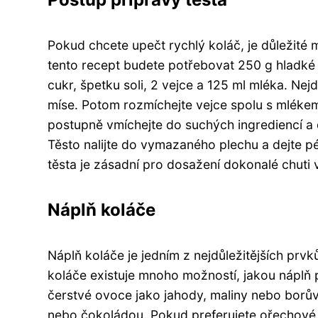
Pokud chcete upečt rychlý koláč, je důležité 
tento recept budete potřebovat 250 g hladké 
cukr, špetku soli, 2 vejce a 125 ml mléka. N
míse. Potom rozmíchejte vejce spolu s mléke
postupně vmíchejte do suchých ingrediencí a
Těsto nalijte do vymazaného plechu a dejte p
těsta je zásadní pro dosažení dokonalé chuti
Náplň koláče
Náplň koláče je jedním z nejdůležitějších prvk
koláče existuje mnoho možností, jakou náplň 
čerstvé ovoce jako jahody, maliny nebo borů
nebo čokoládou. Pokud preferujete ořechové 