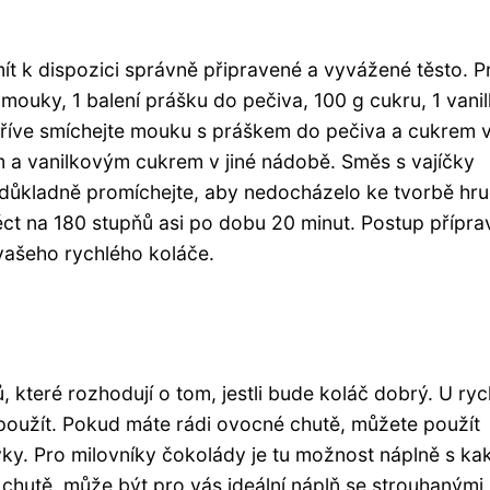
mít k dispozici správně připravené a vyvážené těsto. P
mouky, 1 balení prášku do pečiva, 100 g cukru, 1 vani
ejdříve smíchejte mouku s práškem do pečiva a cukrem 
m a vanilkovým cukrem v jiné nádobě. Směs s vajíčky
 důkladně promíchejte, aby nedocházelo ke tvorbě hr
éct na 180 stupňů asi po dobu 20 minut. Postup přípra
 vašeho rychlého koláče.
ů, které rozhodují o tom, jestli bude koláč dobrý. U ry
použít. Pokud máte rádi ovocné chutě, můžete použít
vky. Pro milovníky čokolády je tu možnost náplně s k
chutě, může být pro vás ideální náplň se strouhanými