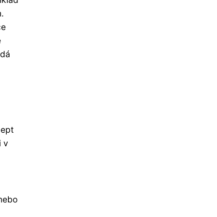
.
če
é
 dá
cept
 v
 nebo