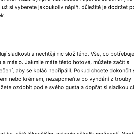
už si vyberete jakoukoliv náplň, důležité je dodržet 
ek.
ují sladkosti a nechtějí nic složitého. Vše, co potřebuje
e a máslo. Jakmile máte těsto hotové, můžete začít s
ečení, aby se koláč nepřipálil. Pokud chcete dokončit 
ocem nebo krémem, nezapomeňte po vyndání z trouby
žete ozdobit podle svého gusta a dopřát si sladkou c
t ho ještě lákavějším, existuje několik možností. Např