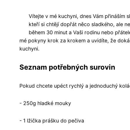
Vítejte v mé kuchyni, dnes Vám přináším sk
kteří si chtějí dopřát něco sladkého, ale 
během 30 minut a Vaši rodinu nebo přáte
mé pokyny krok za krokem a uvidíte, že dokáž
kuchyni.
Seznam potřebných surovin
Pokud chcete upéct rychlý a jednoduchý koláč,
- 250g hladké mouky
- 1 lžička prášku do pečiva