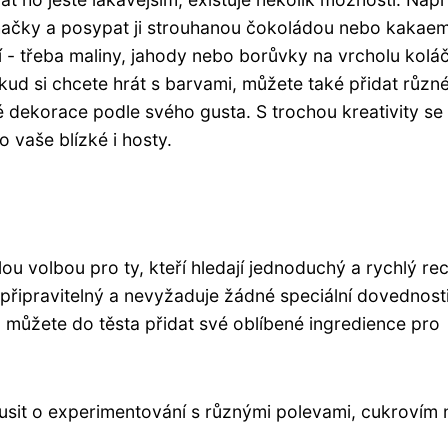
ehačky a posypat ji strouhanou čokoládou nebo kakaem
í - třeba maliny, jahody nebo borůvky na vrcholu kolá
kud si chcete hrát s barvami, můžete také přidat různ
 dekorace podle svého gusta. S trochou kreativity se
 vaše blízké i hosty.
ou volbou pro ty, kteří hledají jednoduchý a rychlý re
připravitelný a nevyžaduje žádné speciální dovednosti
 můžete do těsta přidat své oblíbené ingredience pro
kusit o experimentování s různými polevami, cukrovím