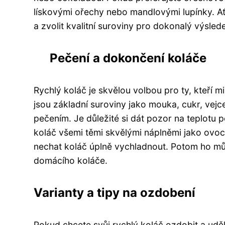
lískovými ořechy nebo mandlovými lupínky. Ať 
a zvolit kvalitní suroviny pro dokonalý výsled
Pečení a dokončení koláče
Rychlý koláč je skvělou volbou pro ty, kteří mil
jsou základní suroviny jako mouka, cukr, vejc
pečením. Je důležité si dát pozor na teplotu p
koláč všemi těmi skvělými náplněmi jako ov
nechat koláč úplně vychladnout. Potom ho mů
domácího koláče.
Varianty a tipy na ozdobení
Pokud chcete svůj rychlý koláč ozdobit a uděla