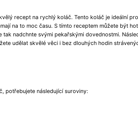
vělý recept na rychlý koláč. Tento koláč je ideální pro
nemají na to moc času. S tímto receptem můžete být ho
le tak nadchnte svými pekařskými dovednostmi. Násled
ete udělat skvělé věci i bez dlouhých hodin strávený
 potřebujete následující suroviny: