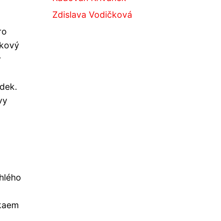
Zdislava Vodičková
ro
lkový
v
udek.
vy
chlého
akaem