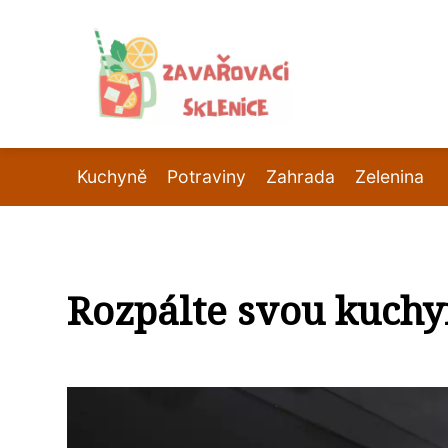
Kuchyně
Potraviny
Zahrada
Zelenina
Rozpálte svou kuch