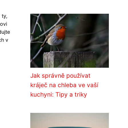
 ty,
tovi
ujte
ch v
Jak správně používat
kráječ na chleba ve vaší
kuchyni: Tipy a triky