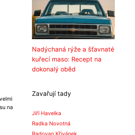
Nadýchaná rýže a šťavnaté
kuřecí maso: Recept na
dokonalý oběd
Zavařují tady
velmi
asu na
Jiří Havelka
Radka Novotná
Radovan Křivánek