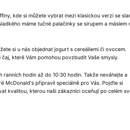
iny, kde si můžete vybrat mezi klasickou verzí se sla
 sladkého máme tučné palačinky se sirupem a máslem
žete si u nás objednat jogurt s cereáliemi či ovocem.
 či čaj, které Vám pomohou povzbudit Vaše smysly.
h ranních hodin až do 10:30 hodin. Takže neváhejte a
ré McDonald's připravil speciálně pro Vás. Pojďte si
at kvalitou, kterou naši zákazníci oceňují po celém sv