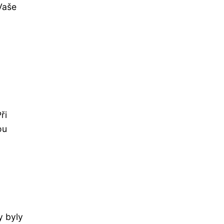
Vaše
ři
ou
y byly