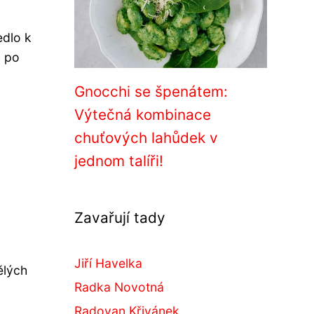
edlo k
h po
Gnocchi se špenátem:
Výtečná kombinace
chuťových lahůdek v
jednom talíři!
Zavařují tady
Jiří Havelka
ělých
Radka Novotná
Radovan Křivánek