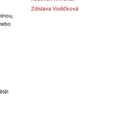
Zdislava Vodičková
ninou,
 nebo
ětě!