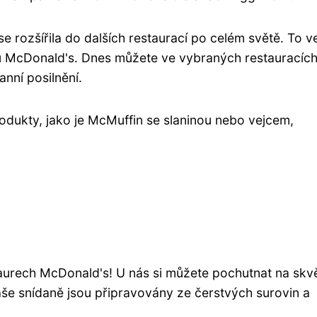
 rozšířila do dalších restaurací po celém světě. To v
 McDonald's. Dnes můžete ve vybraných restauracíc
anní posilnění.
odukty, jako je McMuffin se slaninou nebo vejcem,
taurech McDonald's! U nás si můžete pochutnat na skv
še snídaně jsou připravovány ze čerstvých surovin a