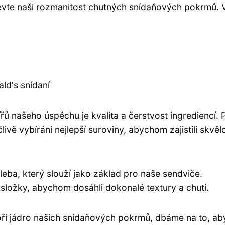
evte naši rozmanitost chutných snídaňových pokrmů. 
ld's snídaní
řů našeho úspěchu je kvalita a čerstvost ingrediencí. P
vě vybíráni nejlepší suroviny, abychom zajistili skvěl
ba, který slouží jako základ pro naše sendviče.
 složky, abychom dosáhli dokonalé textury a chuti.
ří jádro našich snídaňových pokrmů, dbáme na to, ab