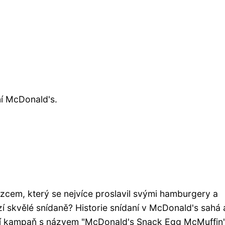
ní McDonald's.
zcem, který se nejvíce proslavil svými hamburgery a
zí skvělé snídaně? Historie snídaní v McDonald's sahá
ací kampaň s názvem "McDonald's Snack Egg McMuffin"