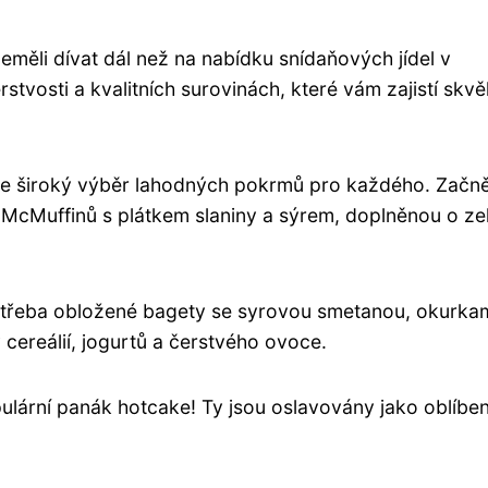
eměli dívat dál než na nabídku snídaňových jídel v
tvosti a kvalitních surovinách, které vám zajistí skvě
je široký výběr lahodných pokrmů pro každého. Začn
 McMuffinů s plátkem slaniny a sýrem, doplněnou o ze
é třeba obložené bagety se syrovou smetanou, okurka
cereálií, jogurtů a čerstvého ovoce.
ární panák hotcake! Ty jsou oslavovány jako oblíbe