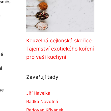
 směs
e
Kouzelná cejlonská skořice:
Tajemství exotického koření
hé
pro vaši kuchyni
l
Zavařují tady
se
Jiří Havelka
.
Radka Novotná
Radovan Křivánek