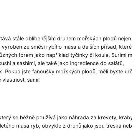
stává stále oblíbenějším druhem mořských plodů nejen
je vyroben ze směsi rybího masa a dalších přísad, které
zných forem jako například tyčinky či koule. Surimi 
shi a sashimi, ale také jako ingredience do salátů,
. Pokud jste fanoušky mořských plodů, měli byste urč
 vlastnosti sami!
který se běžně používá jako náhrada za krevety, krab
mletého masa ryb, obvykle z druhů jako jsou treska ne