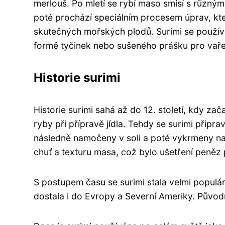
merlouš. Po mletí se rybí maso smísí s různým
poté prochází speciálním procesem úprav, kte
skutečných mořských plodů. Surimi se používá
formě tyčinek nebo sušeného prášku pro vař
Historie surimi
Historie surimi sahá až do 12. století, kdy za
ryby při přípravě jídla. Tehdy se surimi připr
následně namočeny v soli a poté vykrmeny na 
chuť a texturu masa, což bylo ušetření peněz
S postupem času se surimi stala velmi populárn
dostala i do Evropy a Severní Ameriky. Půvo