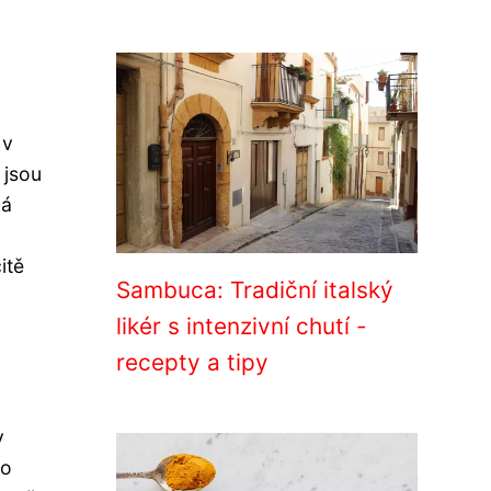
 v
 jsou
má
itě
Sambuca: Tradiční italský
likér s intenzivní chutí -
recepty a tipy
y
bo