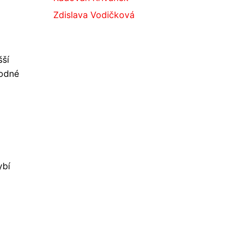
Zdislava Vodičková
šší
hodné
ybí