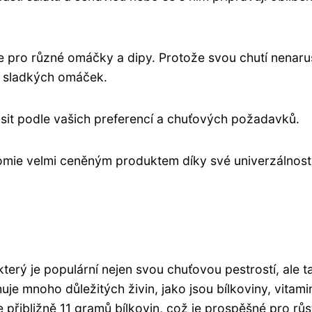
e pro různé omáčky a dipy. Protože svou chutí nenaru
 i sladkých omáček.
dusit podle vašich preferencí a chuťových požadavků.
onomie velmi ceněným produktem díky své univerzálnost
terý je populární nejen svou chuťovou pestrostí, ale t
je mnoho důležitých živin, jako jsou bílkoviny, vitami
 přibližně 11 gramů bílkovin, což je prospěšné pro růs