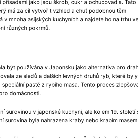
i přísadami jako jsou škrob, cukr a ochucovadla. Tato
rý má za cíl vytvořit vzhled a chuť podobnou těm
 v mnoha asijských kuchyních a najdete ho na trhu v
ení různých pokrmů.
čala být používána v Japonsku jako alternativa pro dra
avovala ze sleďů a dalších levných druhů ryb, které byly
speciální pastě z rybího masa. Tento proces zlepšova
 pro domácnosti.
í surovinou v japonské kuchyni, ale kolem 19. století 
dní surovina byla nahrazena kraby nebo krabím masem