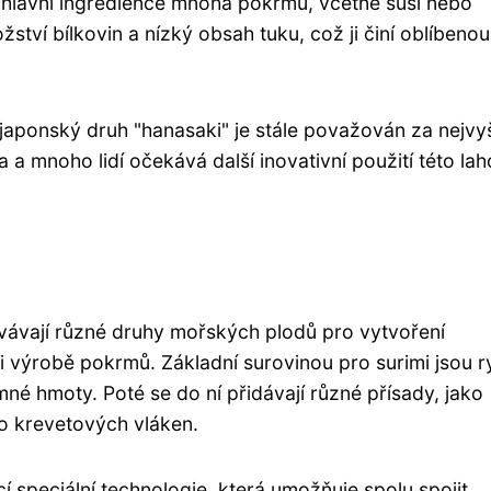
 hlavní ingredience mnoha pokrmů, včetně suši nebo
tví bílkovin a nízký obsah tuku, což ji činí oblíbenou
, japonský druh "hanasaki" je stále považován za nejvy
na a mnoho lidí očekává další inovativní použití této la
vávají různé druhy mořských plodů pro vytvoření
 výrobě pokrmů. Základní surovinou pro surimi jsou r
emné hmoty. Poté se do ní přidávají různé přísady, jako
bo krevetových vláken.
speciální technologie, která umožňuje spolu spojit