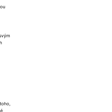
nou
 svým
h
toho,
né