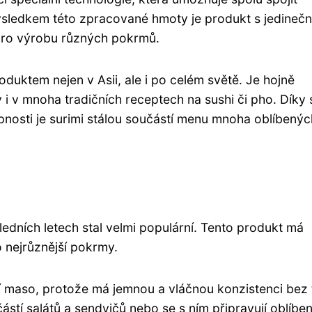
 Výsledkem této zpracované hmoty je produkt s jedineč
 pro výrobu různých pokrmů.
duktem nejen v Asii, ale i po celém světě. Je hojně
i v mnoha tradičních receptech na sushi či pho. Díky
nosti je surimi stálou součástí menu mnoha oblíbenýc
ledních letech stal velmi populární. Tento produkt má
 nejrůznější pokrmy.
í maso, protože má jemnou a vláčnou konzistenci bez 
ástí salátů a sendvičů nebo se s ním připravují oblíbe