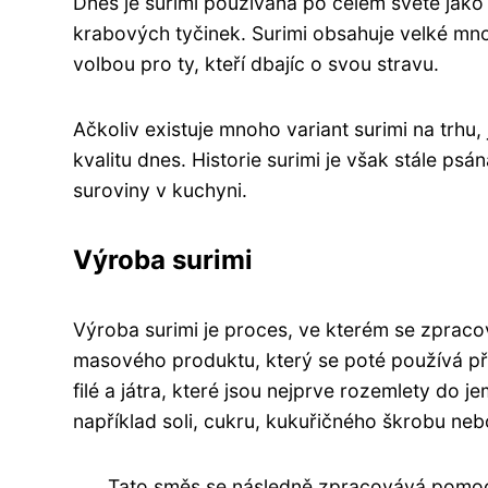
Dnes je surimi používána po celém světě jako
krabových tyčinek. Surimi obsahuje velké množs
volbou pro ty, kteří dbajíc o svou stravu.
Ačkoliv existuje mnoho variant surimi na trhu
kvalitu dnes. Historie surimi je však stále psá
suroviny v kuchyni.
Výroba surimi
Výroba surimi je proces, ve kterém se zpraco
masového produktu, který se poté používá při
filé a játra, které jsou nejprve rozemlety do j
například soli, cukru, kukuřičného škrobu ne
Tato směs se následně zpracovává pomocí 