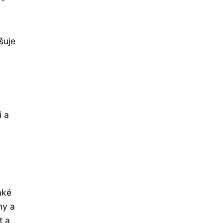
šuje
i a
aké
ny a
t a