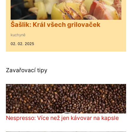
Šašlik: Král všech grilovaček
kuchyně
02. 02. 2025
Zavařovací tipy
Nespresso: Více než jen kávovar na kapsle