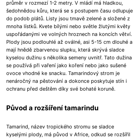
průměr v rozmezí 1-2 metry. V mládí má hladkou,
šedohnědou kůru, která se s postupem času odlupuje
do podob plátů. Listy jsou tmavě zelené a složené z
mnoha lístků. Kvete bílými nebo světle žlutými květy
uspořádanými ve volných hroznech na koncích větví.
Plody jsou podlouhlé až oválné, asi 5-15 cm dlouhé a
mají hnědě zbarvenou slupku, která skrývá sladce
kyselou dužinu s několika semeny uvnitř. Tato dužina
se používá při vaření jako koření nebo jako sušené
ovoce vhodné ke snacku. Tamarindový strom je
nenáročný na pěstování a dokonce poskytuje stín i
ochranu před deštěm díky své bohaté koruně.
Původ a rozšíření tamarindu
Tamarind, název tropického stromu se sladce
kyselými plody, má původ v Africe, odkud se rozšířil