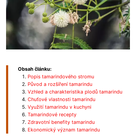
Obsah článku:
Popis tamarindového stromu
Původ a rozšíření tamarindu
Vzhled a charakteristika plodů tamarindu
Chuťové vlastnosti tamarindu
Využití tamarindu v kuchyni
Tamarindové recepty
Zdravotní benefity tamarindu
Ekonomický význam tamarindu