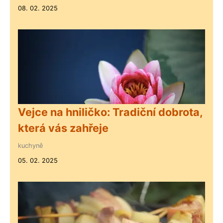
08. 02. 2025
Vejce na hniličko: Tradiční dobrota,
která vás zahřeje
kuchyně
05. 02. 2025