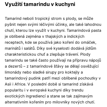
Využití tamarindu v kuchyni
Tamarind neboli tropický strom s plody, se může
pyšnit nejen svými léčivými účinky, ale také lahodnou
chutí, kterou lze využít v kuchyni. Tamarindová pasta
je oblíbená zejména v thajských a indických
receptech, kde se používá jako koření do omáček,
marinátů i salátů. Díky své kyselosti dodává jídlům
charakteristickou chuť a zlepšuje trávení. Plody
tamarindu se také často používají na přípravu nápojů
a dezertů – z tamarindové šťávy se dělají osvěžující
limonády nebo sladké sirupy pro koktejly a
tamarindový pudink patří mezi oblíbené pochoutky v
Asii i Africe. V poslední době si tamarind získává
popularitu i v evropské kuchyni díky trendu
exotických ingrediencí a stane se tak zajímavým
alternativním kořením pro milovníky nových chutí.