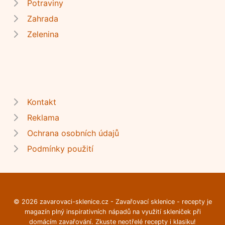
Potraviny
Zahrada
Zelenina
Kontakt
Reklama
Ochrana osobních údajů
Podmínky použití
© 2026 zavarovaci-sklenice.cz - Zavařovací sklenice - recepty je
magazín plný inspirativních nápadů na využití skleniček při
domácím zavařování. Zkuste neotřelé recepty i klasiku!