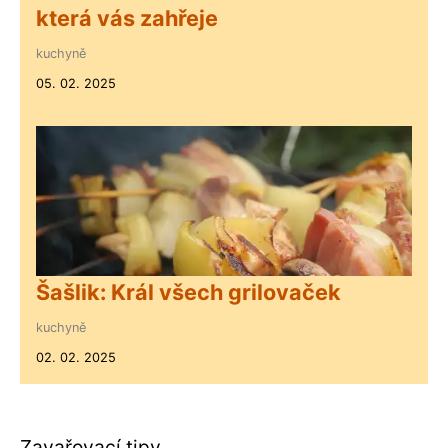
která vás zahřeje
kuchyně
05. 02. 2025
Šašlik: Král všech grilovaček
kuchyně
02. 02. 2025
Zavařovací tipy