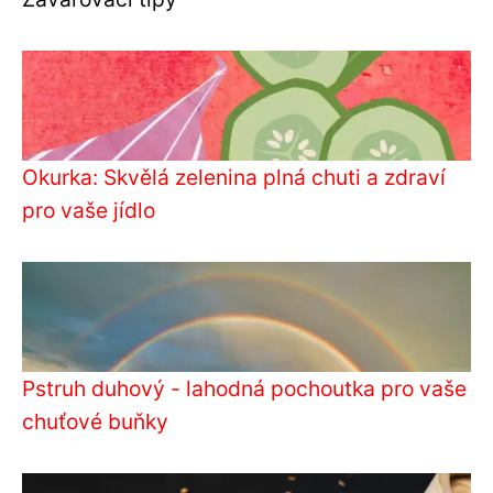
Okurka: Skvělá zelenina plná chuti a zdraví
pro vaše jídlo
Pstruh duhový - lahodná pochoutka pro vaše
chuťové buňky