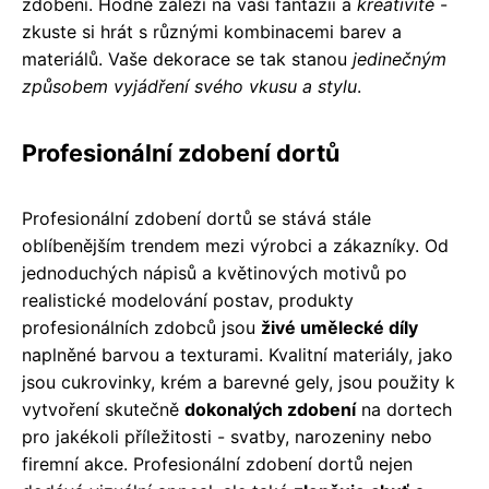
zdobení. Hodně záleží na vaší fantazii a
kreativitě
-
zkuste si hrát s různými kombinacemi barev a
materiálů. Vaše dekorace se tak stanou
jedinečným
způsobem vyjádření svého vkusu a stylu
.
Profesionální zdobení dortů
Profesionální zdobení dortů se stává stále
oblíbenějším trendem mezi výrobci a zákazníky. Od
jednoduchých nápisů a květinových motivů po
realistické modelování postav, produkty
profesionálních zdobců jsou
živé umělecké díly
naplněné barvou a texturami. Kvalitní materiály, jako
jsou cukrovinky, krém a barevné gely, jsou použity k
vytvoření skutečně
dokonalých zdobení
na dortech
pro jakékoli příležitosti - svatby, narozeniny nebo
firemní akce. Profesionální zdobení dortů nejen