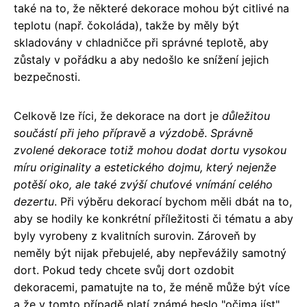
také na to, že některé dekorace mohou být citlivé na
teplotu (např. čokoláda), takže by měly být
skladovány v chladničce při správné teplotě, aby
zůstaly v pořádku a aby nedošlo ke snížení jejich
bezpečnosti.
Celkově lze říci, že dekorace na dort je
důležitou
součástí při jeho přípravě a výzdobě
.
Správně
zvolené dekorace totiž mohou dodat dortu vysokou
míru originality a estetického dojmu, který nejenže
potěší oko, ale také zvýší chuťové vnímání celého
dezertu
. Při výběru dekorací bychom měli dbát na to,
aby se hodily ke konkrétní příležitosti či tématu a aby
byly vyrobeny z kvalitních surovin. Zároveň by
neměly být nijak přebujelé, aby nepřevážily samotný
dort. Pokud tedy chcete svůj dort ozdobit
dekoracemi, pamatujte na to, že méně může být více
a že v tomto případě platí známé heslo "očima jíst".