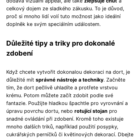
dodává vizuální appeal, ale také
zlepšuje chuť
a
celkový dojem ze sladkého zákusku. To je důvod,
proč si mnoho lidí volí tuto možnost jako ideální
doplněk ke svým speciálním událostem.
Důležité tipy a triky pro dokonalé
zdobení
Když chcete vytvořit dokonalou dekoraci na dort, je
důležité mít
správné nástroje a techniky
. Začněte
tím, že dort pečlivě uhladíte a protřete vrstvou
krému. Potom můžete začít zdobit podle své
fantazie. Použijte hladkou špachtle pro vyrovnání a
úpravu povrchu dortu, nebo
rotující stojan
pro
snadné ovládání při zdobení. Kromě toho existuje
mnoho dalších triků, například použití posypky,
cukrářských perníčků či květinových dekorací. Dbejte