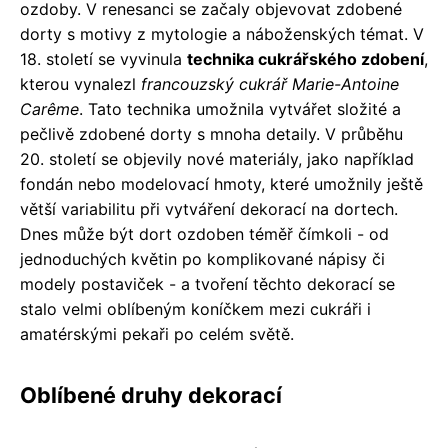
ozdoby. V renesanci se začaly objevovat zdobené
dorty s motivy z mytologie a náboženských témat. V
18. století se vyvinula
technika cukrářského zdobení
,
kterou vynalezl
francouzský cukrář Marie-Antoine
Carême
. Tato technika umožnila vytvářet složité a
pečlivě zdobené dorty s mnoha detaily. V průběhu
20. století se objevily nové materiály, jako například
fondán nebo modelovací hmoty, které umožnily ještě
větší variabilitu při vytváření dekorací na dortech.
Dnes může být dort ozdoben téměř čímkoli - od
jednoduchých květin po komplikované nápisy či
modely postaviček - a tvoření těchto dekorací se
stalo velmi oblíbeným koníčkem mezi cukráři i
amatérskými pekaři po celém světě.
Oblíbené druhy dekorací