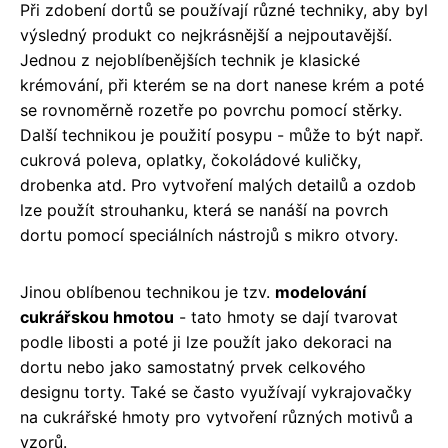
Při zdobení dortů se používají různé techniky, aby byl
výsledný produkt co nejkrásnější a nejpoutavější.
Jednou z nejoblíbenějších technik je klasické
krémování, při kterém se na dort nanese krém a poté
se rovnoměrně rozetře po povrchu pomocí stěrky.
Další technikou je použití posypu - může to být např.
cukrová poleva, oplatky, čokoládové kuličky,
drobenka atd. Pro vytvoření malých detailů a ozdob
lze použít strouhanku, která se nanáší na povrch
dortu pomocí speciálních nástrojů s mikro otvory.
Jinou oblíbenou technikou je tzv.
modelování
cukrářskou hmotou
- tato hmoty se dají tvarovat
podle libosti a poté ji lze použít jako dekoraci na
dortu nebo jako samostatný prvek celkového
designu torty. Také se často využívají vykrajovačky
na cukrářské hmoty pro vytvoření různých motivů a
vzorů.