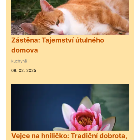
Zástěna: Tajemství útulného
domova
kuchyně
08. 02. 2025
Vejce na hniličko: Tradiční dobrota,