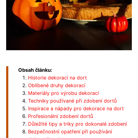
Obsah článku:
Historie dekorací na dort
Oblíbené druhy dekorací
Materiály pro výrobu dekorací
Techniky používané při zdobení dortů
Inspirace a nápady pro dekorace na dort
Profesionální zdobení dortů
Důležité tipy a triky pro dokonalé zdobení
Bezpečnostní opatření při používání