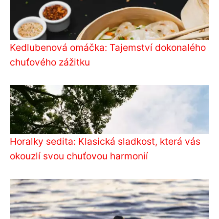
Kedlubenová omáčka: Tajemství dokonalého
chuťového zážitku
Horalky sedita: Klasická sladkost, která vás
okouzlí svou chuťovou harmonií