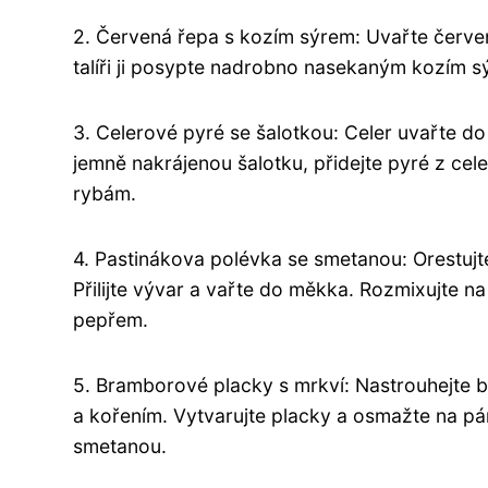
2. Červená řepa s kozím sýrem: Uvařte červeno
talíři ji posypte nadrobno nasekaným kozím s
3. Celerové pyré se šalotkou: Celer uvařte d
jemně nakrájenou šalotku, přidejte pyré z cel
rybám.
4. Pastinákova polévka se smetanou: Orestujte
Přilijte vývar a vařte do měkka. Rozmixujte na
pepřem.
5. Bramborové placky s mrkví: Nastrouhejte 
a kořením. Vytvarujte placky a osmažte na p
smetanou.