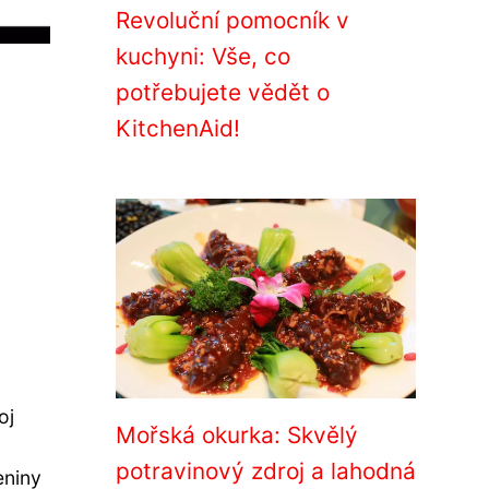
Revoluční pomocník v
kuchyni: Vše, co
potřebujete vědět o
KitchenAid!
oj
Mořská okurka: Skvělý
potravinový zdroj a lahodná
eniny