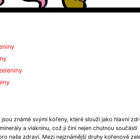
eniny
iny
zeleniny
niny
é jsou známé svými kořeny, které slouží jako hlavní zdr
 minerály a vlákninu, což ji činí nejen chutnou součástí
pro naše zdraví. Mezi nejznámější druhy kořenové zel