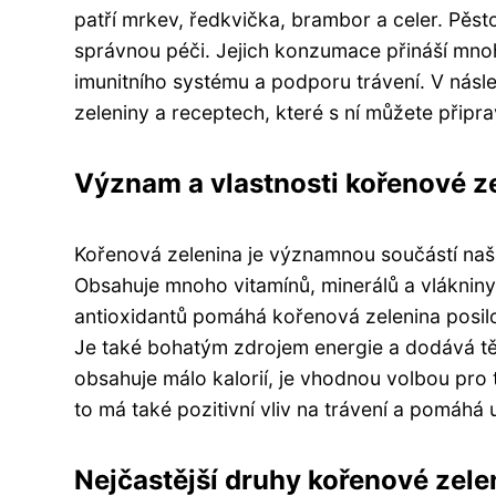
patří mrkev, ředkvička, brambor a celer. Pěst
správnou péči. Jejich konzumace přináší mnoh
imunitního systému a podporu trávení. V násl
zeleniny a receptech, které s ní můžete připrav
Význam a vlastnosti kořenové z
Kořenová zelenina je významnou součástí naš
Obsahuje mnoho vitamínů, minerálů a vlákniny
antioxidantů pomáhá kořenová zelenina posilo
Je také bohatým zdrojem energie a dodává tě
obsahuje málo kalorií, je vhodnou volbou pro t
to má také pozitivní vliv na trávení a pomáhá 
Nejčastější druhy kořenové zele