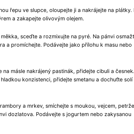
u řepu ve slupce, oloupejte ji a nakrájejte na plátky.
ýrem a zakapejte olivovým olejem.
o měkka, sceďte a rozmixujte na pyré. Na pánvi osmaž
era a promíchejte. Podávejte jako přílohu k masu nebo
 na másle nakrájený pastinák, přidejte cibuli a česnek
 hladkou konzistenci, přidejte smetanu a dochuťte solí
brambory a mrkev, smíchejte s moukou, vejcem, petrž
ánvi dozlatova. Podávejte s jogurtem nebo zakysanou