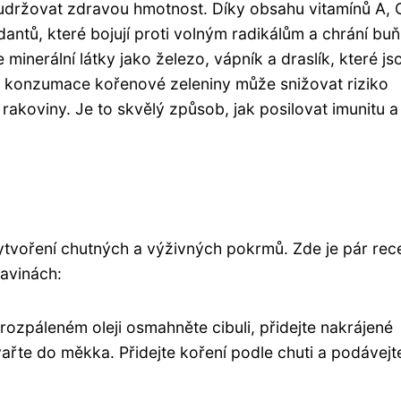
udržovat zdravou hmotnost. Díky obsahu vitamínů A, 
antů, které bojují proti volným radikálům a chrání bu
inerální látky jako železo, vápník a draslík, které js
ná konzumace kořenové zeleniny může snižovat riziko
akoviny. Je to skvělý způsob, jak posilovat imunitu a
ytvoření chutných a výživných pokrmů. Zde je pár rec
ravinách:
rozpáleném oleji osmahněte cibuli, přidejte nakrájené
vařte do měkka. Přidejte koření podle chuti a podávejt