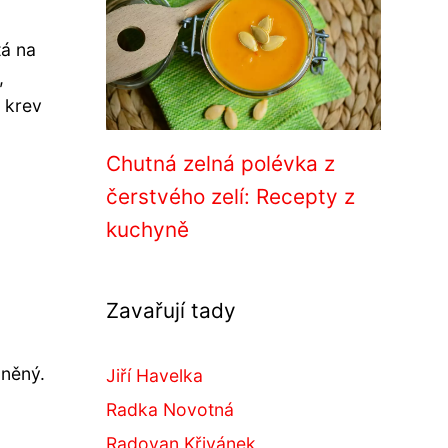
tá na
,
u krev
Chutná zelná polévka z
čerstvého zelí: Recepty z
kuchyně
Zavařují tady
u
dněný.
Jiří Havelka
Radka Novotná
Radovan Křivánek