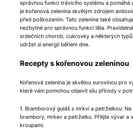
správnou funkci trávicího systému a pomáhá 
je kořenová zelenina skvělým zdrojem antioxid
před poškozením. Tato zelenina také obsahuje m
nezbytné pro správnou funkci těla. Pravidel
srdečních chorob, cukrovky a některých typů r
udržet si energii během dne.
Recepty s kořenovou zeleninou
Kořenová zelenina je skvělou surovinou pro v
které vám pomohou objevit sílu přírody v pot
1. Bramborový guláš s mrkví a petrželkou: Na 
brambory, mrkev a petrželku. Přilijte vývar a 
kroupami.