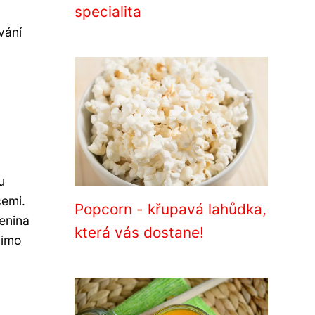
specialita
vání
u
cemi.
Popcorn - křupavá lahůdka,
enina
která vás dostane!
Mimo