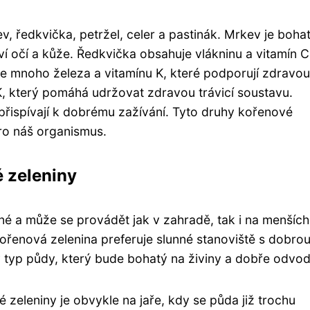
v, ředkvička, petržel, celer a pastinák. Mrkev je boha
ví očí a kůže. Ředkvička obsahuje vlákninu a vitamín C
uje mnoho železa a vitamínu K, které podporují zdravo
n K, který pomáhá udržovat zdravou trávicí soustavu.
 přispívají k dobrému zažívání. Tyto druhy kořenové
pro náš organismus.
é zeleniny
né a může se provádět jak v zahradě, tak i na menších
ořenová zelenina preferuje slunné stanoviště s dobro
ý typ půdy, který bude bohatý na živiny a dobře odvo
zeleniny je obvykle na jaře, kdy se půda již trochu