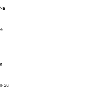
 Na
te
.
 a
elkou