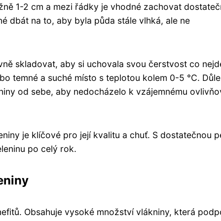
ližně 1-2 cm a mezi řádky je vhodné zachovat dostate
tné dbát na to, aby byla půda stále vlhká, ale ne
ávně skladovat, aby si uchovala svou čerstvost co nejd
bo temné a suché místo s teplotou kolem 0-5 °C. Důle
leniny od sebe, aby nedocházelo k vzájemnému ovlivňo
ny je klíčové pro její kvalitu a chuť. S dostatečnou p
eninu po celý rok.
eniny
fitů. Obsahuje vysoké množství vlákniny, která podp