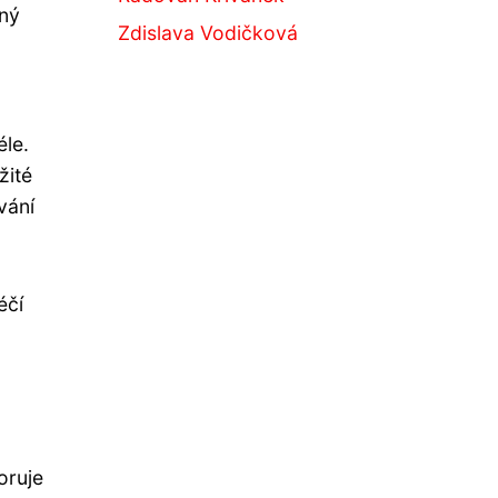
čný
Zdislava Vodičková
éle.
žité
vání
éčí
oruje