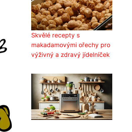
Skvělé recepty s
makadamovými ořechy pro
výživný a zdravý jídelníček