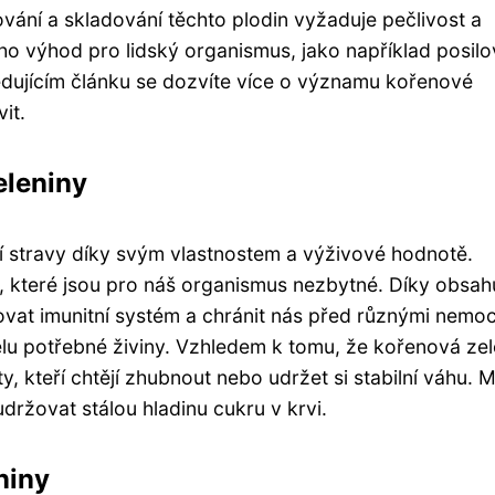
ování a skladování těchto plodin vyžaduje pečlivost a
o výhod pro lidský organismus, jako například posilo
edujícím článku se dozvíte více o významu kořenové
it.
eleniny
í stravy díky svým vlastnostem a výživové hodnotě.
, které jsou pro náš organismus nezbytné. Díky obsah
vat imunitní systém a chránit nás před různými nemo
lu potřebné živiny. Vzhledem k tomu, že kořenová zel
y, kteří chtějí zhubnout nebo udržet si stabilní váhu. 
udržovat stálou hladinu cukru v krvi.
niny