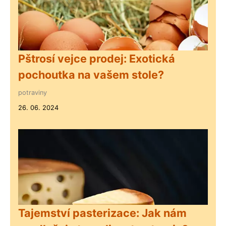
Pštrosí vejce prodej: Exotická
pochoutka na vašem stole?
potraviny
26. 06. 2024
Tajemství pasterizace: Jak nám