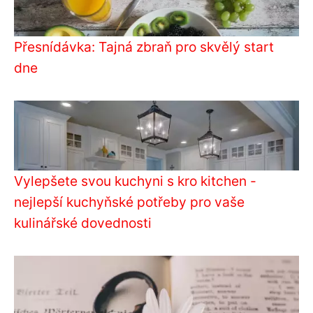
Přesnídávka: Tajná zbraň pro skvělý start
dne
Vylepšete svou kuchyni s kro kitchen -
nejlepší kuchyňské potřeby pro vaše
kulinářské dovednosti