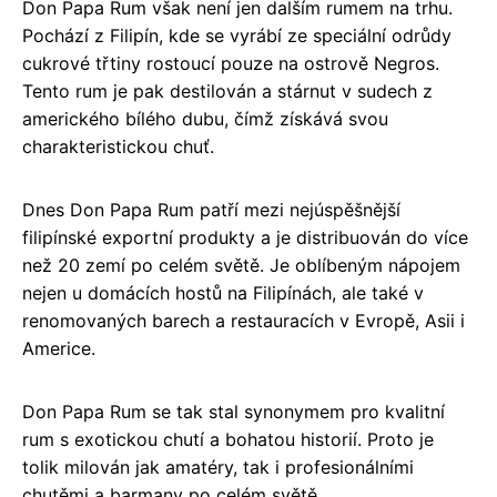
Don Papa Rum však není jen dalším rumem na trhu.
Pochází z Filipín, kde se vyrábí ze speciální odrůdy
cukrové třtiny rostoucí pouze na ostrově Negros.
Tento rum je pak destilován a stárnut v sudech z
amerického bílého dubu, čímž získává svou
charakteristickou chuť.
Dnes Don Papa Rum patří mezi nejúspěšnější
filipínské exportní produkty a je distribuován do více
než 20 zemí po celém světě. Je oblíbeným nápojem
nejen u domácích hostů na Filipínách, ale také v
renomovaných barech a restauracích v Evropě, Asii i
Americe.
Don Papa Rum se tak stal synonymem pro kvalitní
rum s exotickou chutí a bohatou historií. Proto je
tolik milován jak amatéry, tak i profesionálními
chutěmi a barmany po celém světě.