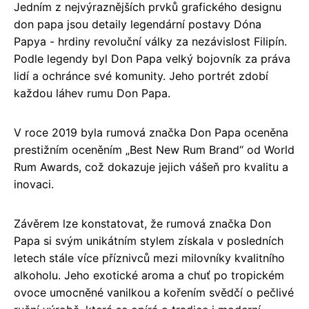
Jedním z nejvýraznějších prvků grafického designu
don papa jsou detaily legendární postavy Dóna
Papya - hrdiny revoluční války za nezávislost Filipín.
Podle legendy byl Don Papa velký bojovník za práva
lidí a ochránce své komunity. Jeho portrét zdobí
každou láhev rumu Don Papa.
V roce 2019 byla rumová značka Don Papa oceněna
prestižním oceněním „Best New Rum Brand“ od World
Rum Awards, což dokazuje jejich vášeň pro kvalitu a
inovaci.
Závěrem lze konstatovat, že rumová značka Don
Papa si svým unikátním stylem získala v posledních
letech stále více příznivců mezi milovníky kvalitního
alkoholu. Jeho exotické aroma a chuť po tropickém
ovoce umocněné vanilkou a kořením svědčí o pečlivé