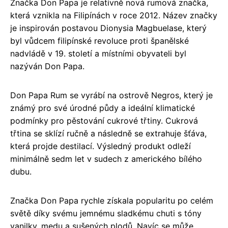
Značka Don Papa je relativně nová rumová značka,
která vznikla na Filipínách v roce 2012. Název značky
je inspirován postavou Dionysia Magbuelase, který
byl vůdcem filipínské revoluce proti španělské
nadvládě v 19. století a místními obyvateli byl
nazýván Don Papa.
Don Papa Rum se vyrábí na ostrově Negros, který je
známý pro své úrodné půdy a ideální klimatické
podmínky pro pěstování cukrové třtiny. Cukrová
třtina se sklízí ručně a následně se extrahuje šťáva,
která projde destilací. Výsledný produkt odleží
minimálně sedm let v sudech z amerického bílého
dubu.
Značka Don Papa rychle získala popularitu po celém
světě díky svému jemnému sladkému chuti s tóny
vanilky, medu a sušených plodů. Navíc se může