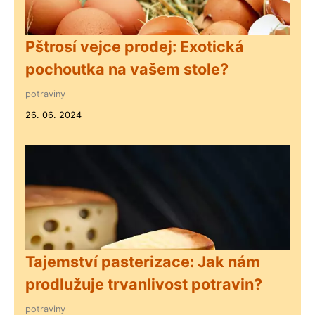
Pštrosí vejce prodej: Exotická
pochoutka na vašem stole?
potraviny
26. 06. 2024
Tajemství pasterizace: Jak nám
prodlužuje trvanlivost potravin?
potraviny