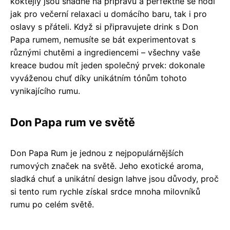
koktejly jsou snadné na přípravu a perfektně se hodí
jak pro večerní relaxaci u domácího baru, tak i pro
oslavy s přáteli. Když si připravujete drink s Don
Papa rumem, nemusíte se bát experimentovat s
různými chutěmi a ingrediencemi – všechny vaše
kreace budou mít jeden společný prvek: dokonale
vyváženou chuť díky unikátním tónům tohoto
vynikajícího rumu.
Don Papa rum ve světě
Don Papa Rum je jednou z nejpopulárnějších
rumových značek na světě. Jeho exotické aroma,
sladká chuť a unikátní design lahve jsou důvody, proč
si tento rum rychle získal srdce mnoha milovníků
rumu po celém světě.