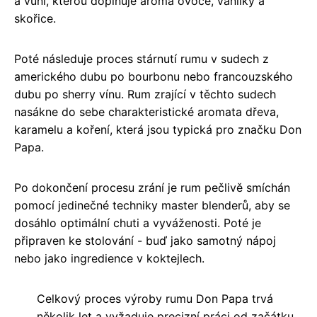
a vůni, kterou doplňuje aroma ovoce, vanilky a
skořice.
Poté následuje proces stárnutí rumu v sudech z
amerického dubu po bourbonu nebo francouzského
dubu po sherry vínu. Rum zrající v těchto sudech
nasákne do sebe charakteristické aromata dřeva,
karamelu a koření, která jsou typická pro značku Don
Papa.
Po dokončení procesu zrání je rum pečlivě smíchán
pomocí jedinečné techniky master blenderů, aby se
dosáhlo optimální chuti a vyváženosti. Poté je
připraven ke stolování - buď jako samotný nápoj
nebo jako ingredience v koktejlech.
Celkový proces výroby rumu Don Papa trvá
několik let a vyžaduje precizní práci od začátku